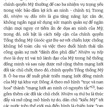
chính quyền Mỹ thường đề cao ba nhiệm vụ trọng yếu
trong việc bảo đảm lợi ích an ninh - chính trị. Trong
đó,
nhiệm vụ đầu tiên
là gia tăng năng lực răn đe,
không ngần ngại sử dụng sức mạnh quân sự để ngăn
chặn mọi nguy cơ tiềm ẩn đe dọa an ninh của Mỹ;
trong đó, nổi bật là cách tiếp cận của chính quyền
Tổng thống Mỹ Gioóc-giơ Bu-sơ với chiến lược chống
khủng bố toàn cầu và việc theo đuổi hình thái tấn
công quân sự mới “đánh đòn phủ đầu”.
Nhiệm vụ tiếp
theo
là duy trì vai trò lãnh đạo của Mỹ trong hệ thống
đồng minh và sau này được mở rộng thêm mạng lưới
đối tác chủ chốt; theo đó, chính quyền Tổng thống Mỹ
B. Ô-ba-ma đề xuất phát triển mạng lưới đồng minh
của Mỹ tại khu vực Đông Á theo mô hình “trục và nan
(2)
hoa” thành “mạng lưới an ninh có nguyên tắc”
, bao
gồm thêm các đối tác chủ chốt.
Nhiệm vụ thứ ba
là thúc
đẩy và mở rộng mô hình tự do, dân chủ “kiểu Mỹ” tới
các nước trên thế giới mà điển hình là chiến lược “can