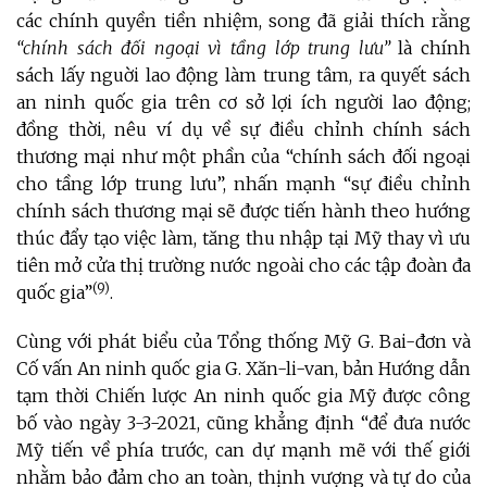
các chính quyền tiền nhiệm, song đã giải thích rằng
“chính sách đối ngoại vì tầng lớp trung lưu”
là chính
sách lấy nguời lao động làm trung tâm, ra quyết sách
an ninh quốc gia trên cơ sở lợi ích người lao động;
đồng thời, nêu ví dụ về sự điều chỉnh chính sách
thương mại như một phần của “chính sách đối ngoại
cho tầng lớp trung lưu”, nhấn mạnh “sự điều chỉnh
chính sách thương mại sẽ được tiến hành theo hướng
thúc đẩy tạo việc làm, tăng thu nhập tại Mỹ thay vì ưu
tiên mở cửa thị trường nước ngoài cho các tập đoàn đa
(9)
quốc gia”
.
Cùng với phát biểu của Tổng thống Mỹ G. Bai-đơn và
Cố vấn An ninh quốc gia G. Xăn-li-van, bản Hướng dẫn
tạm thời Chiến lược An ninh quốc gia Mỹ được công
bố vào ngày 3-3-2021, cũng khẳng định “để đưa nước
Mỹ tiến về phía trước, can dự mạnh mẽ với thế giới
nhằm bảo đảm cho an toàn, thịnh vượng và tự do của