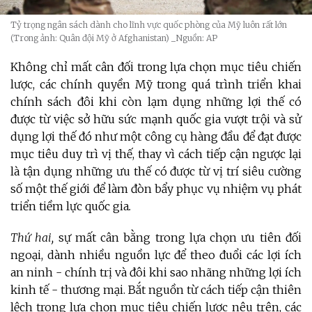
Tỷ trọng ngân sách dành cho lĩnh vực quốc phòng của Mỹ luôn rất lớn
(Trong ảnh: Quân đội Mỹ ở Afghanistan)
_Nguồn: AP
Không chỉ mất cân đối trong lựa chọn mục tiêu chiến
lược, các chính quyền Mỹ trong quá trình triển khai
chính sách đôi khi còn lạm dụng những lợi thế có
được từ việc sở hữu sức mạnh quốc gia vượt trội và sử
dụng lợi thế đó như một công cụ hàng đầu để đạt được
mục tiêu duy trì vị thế, thay vì cách tiếp cận ngược lại
là tận dụng những ưu thế có được từ vị trí siêu cường
số một thế giới để làm đòn bẩy phục vụ nhiệm vụ phát
triển tiềm lực quốc gia
.
Thứ hai,
sự mất cân bằng trong lựa chọn ưu tiên đối
ngoại, dành nhiều nguồn lực để theo đuổi các lợi ích
an ninh - chính trị và đôi khi sao nhãng những lợi ích
kinh tế - thương mại. Bắt nguồn từ cách tiếp cận thiên
lệch trong lựa chọn mục tiêu chiến lược nêu trên, các