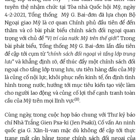
tuyên thệ nhậm chức tại Tòa nhà Quốc hội Mỹ, ngày
4-2-2021, Tổng thống Mỹ G. Bai-đơn đã lựa chọn Bộ
Ngoại giao Mỹ là cơ quan Chính phủ đầu tiên để đến
thăm và có bài phát biểu chính sách đối ngoại quan
trọng với chủ đề
“Vị trí của nước Mỹ trên thế giới”.
Trong
bài phát biểu, Tổng thống Mỹ G. Bai-đơn lần đầu tiên
đề cập tới cụm từ
“chính sách đối ngoại vì tầng lớp trung
lưu”
và khẳng định rõ, để thúc đẩy một chính sách đối
ngoại cho tầng lớp trung lưu, ưu tiên hàng đầu của Mỹ
là củng cố nội lực, khôi phục nền kinh tế, ổn định tình
hình trong nước, hướng tới mục tiêu kiến tạo việc làm
cho người lao động và củng cố lợi thế cạnh tranh toàn
(8)
cầu của Mỹ trên mọi lĩnh vực
.
Cùng ngày, trong cuộc họp báo chung với Thư ký báo
chí Nhà Trắng Gien Pxa-ki (Jen Psaki), Cố vấn An ninh
quốc gia G. Xăn-li-van mặc dù không đề cập tới thực
trạng mất cân bằng trong chính sách đối ngoại của