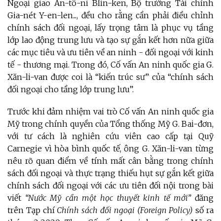
Ngoại giao An-tô-ni Blin-ken, Bộ trưởng Tài chính
Gia-nét Y-en-len..., đều cho rằng cần phải điều chỉnh
chính sách đối ngoại, lấy trọng tâm là phục vụ tầng
lớp lao động trung lưu và tạo sự gắn kết hơn nữa giữa
các mục tiêu và ưu tiên về an ninh - đối ngoại với kinh
tế - thương mại. Trong đó, Cố vấn An ninh quốc gia G.
Xăn-li-van được coi là “kiến trúc sư” của “chính sách
đối ngoại cho tầng lớp trung lưu”.
Trước khi đảm nhiệm vai trò Cố vấn An ninh quốc gia
Mỹ trong chính quyền của Tổng thống Mỹ G. Bai-đơn,
với tư cách là nghiên cứu viên cao cấp tại Quỹ
Carnegie vì hòa bình quốc tế, ông G. Xăn-li-van từng
nêu rõ quan điểm về tính mất cân bằng trong chính
sách đối ngoại và thực trạng thiếu hụt sự gắn kết giữa
chính sách đối ngoại với các ưu tiên đối nội trong bài
viết
“Nước Mỹ cần một học thuyết kinh tế mới”
đăng
trên Tạp chí
Chính sách đối ngoại (Foreign Policy)
số ra