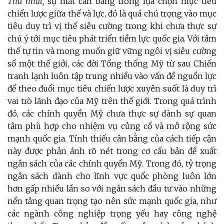
Thứ nhất,
sự mất cân bằng trong lựa chọn mục tiêu
chiến lược giữa thế và lực, đó là quá chú trọng vào mục
tiêu duy trì vị thế siêu cường trong khi chưa thực sự
chú ý tới mục tiêu phát triển tiềm lực quốc gia. Với tâm
thế tự tin và mong muốn giữ vững ngôi vị siêu cường
số một thế giới, các đời Tổng thống Mỹ từ sau Chiến
tranh lạnh luôn tập trung nhiều vào vấn đề nguồn lực
để theo đuổi mục tiêu chiến lược xuyên suốt là duy trì
vai trò lãnh đạo của Mỹ trên thế giới. Trong quá trình
đó, các chính quyền Mỹ chưa thực sự dành sự quan
tâm phù hợp cho nhiệm vụ củng cố và mở rộng sức
mạnh quốc gia. Tính thiếu cân bằng của cách tiếp cận
này được phản ánh rõ nét trong cơ cấu bản đề xuất
ngân sách của các chính quyền Mỹ. Trong đó, tỷ trọng
ngân sách dành cho lĩnh vực quốc phòng luôn lớn
hơn gấp nhiều lần so với ngân sách đầu tư vào những
nền tảng quan trọng tạo nên sức mạnh quốc gia, như
các ngành công nghiệp trọng yếu hay công nghệ