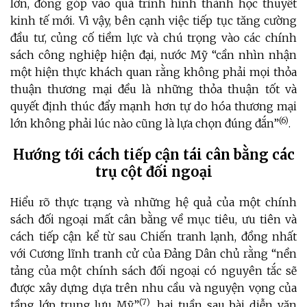
lớn, đóng góp vào quá trình hình thành học thuyết
kinh tế mới. Vì vậy, bên cạnh việc tiếp tục tăng cường
đầu tư, củng cố tiềm lực và chú trọng vào các chính
sách công nghiệp hiện đại, nước Mỹ “cần nhìn nhận
một hiện thực khách quan rằng không phải mọi thỏa
thuận thương mại đều là những thỏa thuận tốt và
quyết định thúc đẩy mạnh hơn tự do hóa thương mại
(6)
lớn không phải lúc nào cũng là lựa chọn đúng đắn”
.
Hướng tới cách tiếp cận tái cân bằng các
trụ cột đối ngoại
Hiểu rõ thực trạng và những hệ quả của một chính
sách đối ngoại mất cân bằng về mục tiêu, ưu tiên và
cách tiếp cận kể từ sau Chiến tranh lạnh, đồng nhất
với Cương lĩnh tranh cử của Đảng Dân chủ rằng “nền
tảng của một chính sách đối ngoại có nguyên tắc sẽ
được xây dựng dựa trên nhu cầu và nguyện vọng của
(7)
tầng lớp trung lưu Mỹ”
, hai tuần sau bài diễn văn