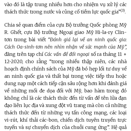
vào đó là tập trung nhiều hơn cho nhiệm vụ xử lý các
(3)
thách thức trong nước và củng cố tiềm lực quốc gia”
.
Chia sẻ quan điểm của cựu Bộ trưởng Quốc phòng Mỹ
R. Ghết, cựu Bộ trưởng Ngoại giao Mỹ Hi-la-ry Clin-
tơn trong bài viết
“Đánh giá lại về an ninh quốc gia:
Cách Oa-sinh-tơn nên nhìn nhận về sức mạnh của Mỹ”,
đăng trên tạp chí
Các vấn đề đối ngoại
số ra tháng 11 +
12-2020, cho rằng “trong nhiều thập niên, các nhà
hoạch định chính sách của Mỹ đã bó hẹp lối tư duy về
an ninh quốc gia và thất bại trong việc tiếp thu hoặc
dung nạp một cách tiếp cận sâu rộng hơn khi đánh giá
về những mối đe dọa đối với Mỹ, bao hàm trong đó
không chỉ là các thách thức đến từ vấn đề tên lửa đạn
đạo liên lục địa và xung đột vũ trang mà còn cả những
thách thức đến từ những vụ tấn công mạng, các loại
vi-rút, khí thải các-bon, chiến dịch tuyên truyền trực
tuyến và sự chuyển dịch của chuỗi cung ứng”. Hệ quả