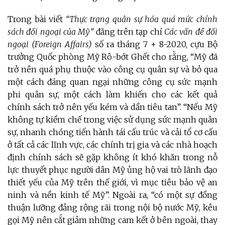
Trong bài viết
“Thực trạng quân sự hóa quá mức chính
sách đối ngoại của Mỹ”
đăng trên tạp chí
Các vấn đề đối
ngoại (Foreign Affairs)
số ra tháng 7 + 8-2020, cựu Bộ
trưởng Quốc phòng Mỹ Rô-bớt Ghết cho rằng, “Mỹ đã
trở nên quá phụ thuộc vào công cụ quân sự và bỏ qua
một cách đáng quan ngại những công cụ sức mạnh
phi quân sự, một cách làm khiến cho các kết quả
chính sách trở nên yếu kém và dần tiêu tan”. “Nếu Mỹ
không tự kiềm chế trong việc sử dụng sức mạnh quân
sự, nhanh chóng tiến hành tái cấu trúc và cải tổ cơ cấu
ở tất cả các lĩnh vực, các chính trị gia và các nhà hoạch
định chính sách sẽ gặp không ít khó khăn trong nỗ
lực thuyết phục người dân Mỹ ủng hộ vai trò lãnh đạo
thiết yếu của Mỹ trên thế giới, vì mục tiêu bảo vệ an
ninh và nền kinh tế Mỹ”. Ngoài ra, “có một sự đồng
thuận lưỡng đảng rộng rãi trong nội bộ nước Mỹ, kêu
gọi Mỹ nên cắt giảm những cam kết ở bên ngoài, thay