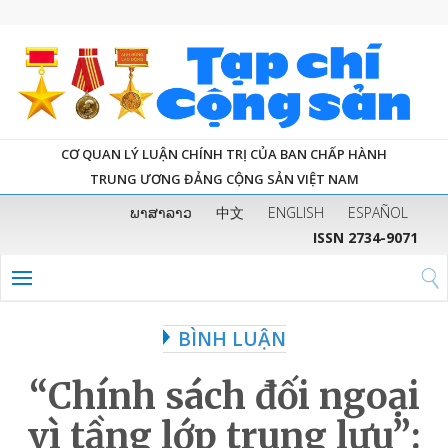
CƠ QUAN LÝ LUẬN CHÍNH TRỊ CỦA BAN CHẤP HÀNH
TRUNG ƯƠNG ĐẢNG CỘNG SẢN VIỆT NAM
ພາສາລາວ
中文
ENGLISH
ESPAÑOL
ISSN 2734-9071
BÌNH LUẬN
“Chính sách đối ngoại
vì tầng lớp trung lưu”: