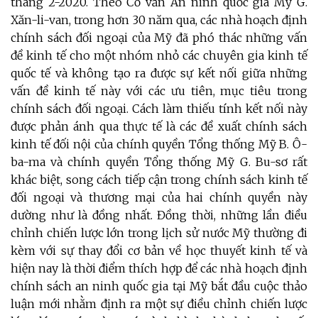
tháng 2-2020. Theo Cố vấn An ninh quốc gia Mỹ G.
Xăn-li-van, trong hơn 30 năm qua, các nhà hoạch định
chính sách đối ngoại của Mỹ đã phó thác những vấn
đề kinh tế cho một nhóm nhỏ các chuyên gia kinh tế
quốc tế và không tạo ra được sự kết nối giữa những
vấn đề kinh tế này với các ưu tiên, mục tiêu trong
chính sách đối ngoại. Cách làm thiếu tính kết nối này
được phản ánh qua thực tế là các đề xuất chính sách
kinh tế đối nội của chính quyền Tổng thống Mỹ B. Ô-
ba-ma và chính quyền Tổng thống Mỹ G. Bu-sơ rất
khác biệt, song cách tiếp cận trong chính sách kinh tế
đối ngoại và thương mại của hai chính quyền này
dường như là đồng nhất. Đồng thời, những lần điều
chỉnh chiến lược lớn trong lịch sử nước Mỹ thường đi
kèm với sự thay đổi cơ bản về học thuyết kinh tế và
hiện nay là thời điểm thích hợp để các nhà hoạch định
chính sách an ninh quốc gia tại Mỹ bắt đầu cuộc thảo
luận mới nhằm định ra một sự điều chỉnh chiến lược