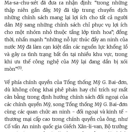
Ma-sa-chu-xét đã đưa ra nhận định: “trong những
thập niên gần đây, Mỹ đã tập trung chuyển dịch
những chính sách mang lại lợi ích cho tất cả người
dân Mỹ sang những chính sách chỉ phục vụ lợi ích
cho một nhóm nhỏ thuộc tầng lớp tinh hoa”; đồng
thời, nhấn mạnh “những nỗ lực thúc đẩy an ninh của
nước Mỹ đã làm cạn kiệt dần các nguồn lực khổng lồ
và gây ra tình trạng bất ổn tại nhiều khu vực, trong
khi ưu thế công nghệ của Mỹ lại đang dần bị xói
(5)
mòn”
.
Về phía chính quyền của Tổng thống Mỹ G. Bai-đơn,
dù không công khai phê phán hay chỉ trích sự mất
cân bằng trong định hướng chính sách đối ngoại của
các chính quyền Mỹ, song Tổng thống Mỹ G. Bai-đơn
cùng các quan chức an ninh - đối ngoại và kinh tế -
thương mại cấp cao trong chính quyền của ông, như
Cố vấn An ninh quốc gia Giếch Xăn-li-van, Bộ trưởng