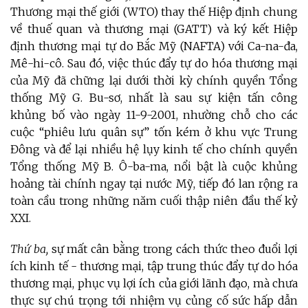
Thương mại thế giới (WTO) thay thế Hiệp định chung
về thuế quan và thương mại (GATT) và ký kết Hiệp
định thương mại tự do Bắc Mỹ (NAFTA) với Ca-na-đa,
Mê-hi-cô. Sau đó, việc thúc đẩy tự do hóa thương mại
của Mỹ đã chững lại dưới thời kỳ chính quyền Tổng
thống Mỹ G. Bu-sơ, nhất là sau sự kiện tấn công
khủng bố vào ngày 11-9-2001, nhường chỗ cho các
cuộc “phiêu lưu quân sự” tốn kém ở khu vực Trung
Đông và để lại nhiều hệ lụy kinh tế cho chính quyền
Tổng thống Mỹ B. Ô-ba-ma, nổi bật là cuộc khủng
hoảng tài chính ngay tại nước Mỹ, tiếp đó lan rộng ra
toàn cầu trong những năm cuối thập niên đầu thế kỷ
XXI.
Thứ ba,
sự mất cân bằng trong cách thức theo đuổi lợi
ích kinh tế - thương mại, tập trung thúc đẩy tự do hóa
thương mại, phục vụ lợi ích của giới lãnh đạo, mà chưa
thực sự chú trọng tới nhiệm vụ củng cố sức hấp dẫn