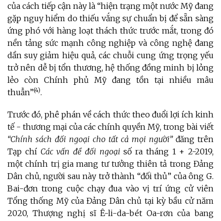
của cách tiếp cận này là “hiện trạng một nước Mỹ đang
gặp nguy hiểm do thiếu vắng sự chuẩn bị để sẵn sàng
ứng phó với hàng loạt thách thức trước mắt, trong đó
nền tảng sức mạnh công nghiệp và công nghệ đang
dần suy giảm hiệu quả, các chuỗi cung ứng trọng yếu
trở nên dễ bị tổn thương, hệ thống đồng minh bị lỏng
lẻo còn Chính phủ Mỹ đang tồn tại nhiều mâu
(4)
thuẫn”
.
Trước đó, phê phán về cách thức theo đuổi lợi ích kinh
tế - thương mại của các chính quyền Mỹ, trong bài viết
“Chính sách đối ngoại cho tất cả mọi người”
đăng trên
Tạp chí
Các vấn đề đối ngoại
số ra tháng 1 + 2-2019,
một chính trị gia mang tư tưởng thiên tả trong Đảng
Dân chủ, người sau này trở thành “đối thủ” của ông G.
Bai-đơn trong cuộc chạy đua vào vị trí ứng cử viên
Tổng thống Mỹ của Đảng Dân chủ tại kỳ bầu cử năm
2020, Thượng nghị sĩ Ê-li-da-bét Oa-rơn của bang