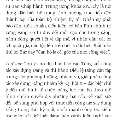
sự Ban Chấp hành Trung ương khóa XIV. Đây là nội
dung đặc biệt hệ trọng, ảnh hưởng trực tiếp đến
thành bại của toàn bộ nhiệm kỳ tới. Nhân sự phải
bảo đảm tiêu chuẩn, điều kiện, có bản lĩnh chính trị
vững vàng, có tư duy đổi mới, đạo đức trong sáng,
hành động quyết liệt vì tập thể, vì nhân dân, đặt lợi
ích quốc gia, dân tộc lên trên hết, trước hết. Phải tuân
thủ lời Bác dạy “Cán bộ là cái gốc của mọi công việc”.
Thứ sáu:
Góp ý cho dự thảo báo cáo Tổng kết công
tác xây dựng Đảng và thi hành Điều lệ Đảng cần tập
trung vào phương hướng, nhiệm vụ, giải pháp công
tác xây dựng Đảng nhiệm kỳ Đại hội XIV, đặc biệt chú
ý đến mô hình tổ chức, năng lực cán bộ theo mô
hình chính quyền địa phương hai cấp. Đề xuất sửa
đổi, bổ sung phù hợp với thực tiễn công tác xây dựng
Đảng trong thời kỳ mới, nhấn mạnh công tác kiểm
tra, giám sát, kỷ luật đảng bên cạnh kiến nghị sửa