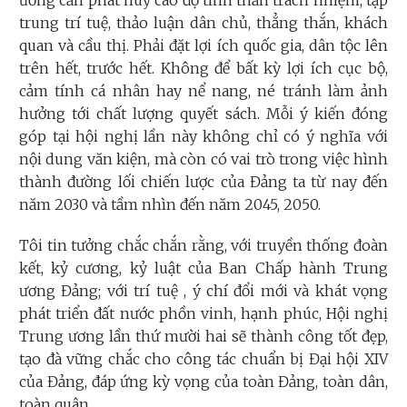
trung trí tuệ, thảo luận dân chủ, thẳng thắn, khách
quan và cầu thị. Phải đặt lợi ích quốc gia, dân tộc lên
trên hết, trước hết. Không để bất kỳ lợi ích cục bộ,
cảm tính cá nhân hay nể nang, né tránh làm ảnh
hưởng tới chất lượng quyết sách. Mỗi ý kiến đóng
góp tại hội nghị lần này không chỉ có ý nghĩa với
nội dung văn kiện, mà còn có vai trò trong việc hình
thành đường lối chiến lược của Đảng ta từ nay đến
năm 2030 và tầm nhìn đến năm 2045, 2050.
Tôi tin tưởng chắc chắn rằng, với truyền thống đoàn
kết, kỷ cương, kỷ luật của Ban Chấp hành Trung
ương Đảng; với trí tuệ , ý chí đổi mới và khát vọng
phát triển đất nước phồn vinh, hạnh phúc, Hội nghị
Trung ương lần thứ mười hai sẽ thành công tốt đẹp,
tạo đà vững chắc cho công tác chuẩn bị Đại hội XIV
của Đảng, đáp ứng kỳ vọng của toàn Đảng, toàn dân,
toàn quân.