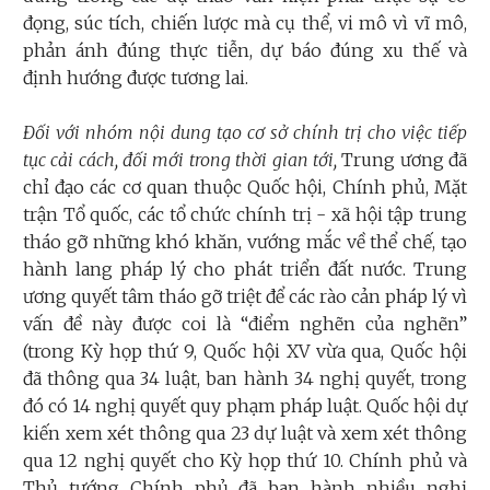
đọng, súc tích, chiến lược mà cụ thể, vi mô vì vĩ mô,
phản ánh đúng thực tiễn, dự báo đúng xu thế và
định hướng được tương lai.
Đối với nhóm nội dung tạo cơ sở chính trị cho việc tiếp
tục cải cách, đối mới trong thời gian tới,
Trung ương đã
chỉ đạo các cơ quan thuộc Quốc hội, Chính phủ, Mặt
trận Tổ quốc, các tổ chức chính trị - xã hội tập trung
tháo gỡ những khó khăn, vướng mắc về thể chế, tạo
hành lang pháp lý cho phát triển đất nước. Trung
ương quyết tâm tháo gỡ triệt để các rào cản pháp lý vì
vấn đề này được coi là “điểm nghẽn của nghẽn”
(trong Kỳ họp thứ 9, Quốc hội XV vừa qua, Quốc hội
đã thông qua 34 luật, ban hành 34 nghị quyết, trong
đó có 14 nghị quyết quy phạm pháp luật. Quốc hội dự
kiến xem xét thông qua 23 dự luật và xem xét thông
qua 12 nghị quyết cho Kỳ họp thứ 10. Chính phủ và
Thủ tướng Chính phủ đã ban hành nhiều nghị