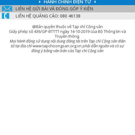
HÀNH CHÍNH ĐIỆN TỬ
LIÊN HỆ GỬI BÀI VÀ ĐÓNG GÓP Ý KIẾN
LIÊN HỆ QUẢNG CÁO: 080 46138
@Bản quyền thuộc về Tạp chí Cộng sản
Giấy phép số 436/GP-BTTTT ngày 14-10-2019 của Bộ Thông tin và
Truyền thông.
Mọi hành động sử dụng nội dung đăng tải trên Tạp chí Cộng sản điện
tử tại địa chỉ
www.tapchicongsan.org.vn
phải dẫn nguồn và có sự
đồng ý bằng văn bản của Tạp chí Cộng sản