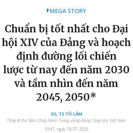
MEGA STORY
Chuẩn bị tốt nhất cho Đại
hội XIV của Đảng và hoạch
định đường lối chiến
lược từ nay đến năm 2030
và tầm nhìn đến năm
2045, 2050
*
GS, TS TÔ LÂM
Tổng Bí thư Ban Chấp hành Trung ương Đảng Cộng sản Việt Nam
10:47, ngày 18-07-2025