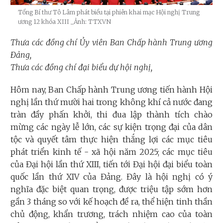
Tổng Bí thư Tô Lâm phát biểu tại phiên khai mạc Hội nghị Trung
ương 12 khóa XIII
_Ảnh: TTXVN
Thưa các đồng chí Ủy viên Ban Chấp hành Trung ương
Đảng,
Thưa các đồng chí đại biểu dự hội nghị,
Hôm nay, Ban Chấp hành Trung ương tiến hành Hội
nghị lần thứ mười hai trong không khí cả nước đang
tràn đầy phấn khởi, thi đua lập thành tích chào
mừng các ngày lễ lớn, các sự kiện trọng đại của dân
tộc và quyết tâm thực hiện thắng lợi các mục tiêu
phát triển kinh tế - xã hội năm 2025; các mục tiêu
của Đại hội lần thứ XIII, tiến tới Đại hội đại biểu toàn
quốc lần thứ XIV của Đảng. Đây là hội nghị có ý
nghĩa đặc biệt quan trọng, được triệu tập sớm hơn
gần 3 tháng so với kế hoạch đề ra, thể hiện tinh thần
chủ động, khẩn trương, trách nhiệm cao của toàn