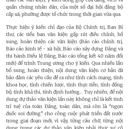
quần chúng nhân dân, của một số đại hội đảng bộ
cấp xã, phường được tổ chức trong thời gian vừa qua.
Thực hiện ý kiến chỉ đạo của Bộ Chính trị, Ban Bí
thư, các tiểu ban văn kiện gấp rút điều chỉnh, bổ
sung, hoàn thiện các văn kiện (Báo cáo chính trị,
Báo cáo kinh tế - xã hội, Báo cáo xây dựng Đảng và
thi hành Điều lệ Đảng, Báo cáo tổng kết 40 năm đổi
mới) để trình Trung ương cho ý kiến. Qua nhiều lần
bổ sung, hoàn thiện, nội dung văn kiện cơ bản đã
bảo đảm các yêu cầu đề ra như tính cách mạng, tính
khoa học, tính chiến lược, tính thực tiễn, tính đồng
bộ, tính khả thi, tính định hướng… Tuy nhiên, để nội
dung dự thảo văn kiện lần này không chỉ là kết tinh
trí tuệ của toàn Đảng, toàn dân, mà còn là “ngọn
đuốc soi đường” cho công cuộc phát triển đất nước
trong giai đoạn mới, vì vậy, từng câu chữ, từng nội
dung trong các dự thảo văn kiện phải thực sự cô