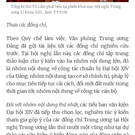
Tổng Bí thư Tô Lâm phát biểu tại phiên khai mạc Hội nghị Trung
ương 12 khóa XIII
_Ảnh: TTXVN
Thưa các đồng chí,
Theo Quy chế làm việc, Văn phòng Trung ương
Đảng đã gửi tài liệu tới các đồng chí nghiên cứu
trước. Tại hội nghị lần này, các đồng chí tập trung
thảo luận cho ý kiến vào ba nhóm nội dung lớn, đó
là nhóm nội dung về công tác chuẩn bị Đại hội XIV
của Đảng; nhóm nội dung tạo cơ sở chính trị, pháp lý
cho mục tiêu tiếp tục cải cách, đổi mới đất nước trong
thời gian tới; nhóm nội dung về công tác cán bộ.
Đối với nhóm nội dung thứ nhất,
các tiểu ban văn kiện
Đại hội XIV đã tiếp thu chọn lọc, nghiêm túc ý kiến
tham gia góp ý của các đồng chí Trung ương tại Hội
nghị Trung ương lần thứ mười một cũng như tại dự
thảo các văn kiện; ý kiến đóng góp của đảng viên và