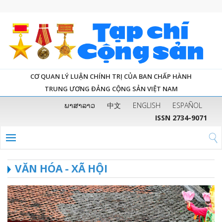
CƠ QUAN LÝ LUẬN CHÍNH TRỊ CỦA BAN CHẤP HÀNH
TRUNG ƯƠNG ĐẢNG CỘNG SẢN VIỆT NAM
ພາສາລາວ
中文
ENGLISH
ESPAÑOL
ISSN 2734-9071
VĂN HÓA - XÃ HỘI