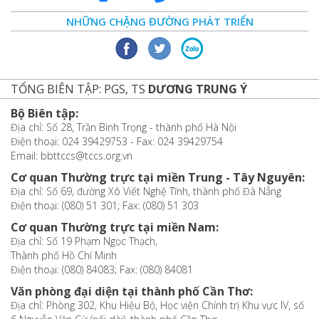
NHỮNG CHẶNG ĐƯỜNG PHÁT TRIỂN
TỔNG BIÊN TẬP: PGS, TS
DƯƠNG TRUNG Ý
Bộ Biên tập:
Địa chỉ: Số 28, Trần Bình Trọng - thành phố Hà Nội
Điện thoại: 024 39429753 - Fax: 024 39429754
Email: bbttccs@tccs.org.vn
Cơ quan Thường trực tại miền Trung - Tây Nguyên:
Địa chỉ: Số 69, đường Xô Viết Nghệ Tĩnh, thành phố Đà Nẵng
Điện thoại: (080) 51 301; Fax: (080) 51 303
Cơ quan Thường trực tại miền Nam:
Địa chỉ: Số 19 Phạm Ngọc Thạch,
Thành phố Hồ Chí Minh
Điện thoại: (080) 84083; Fax: (080) 84081
Văn phòng đại diện tại thành phố Cần Thơ:
Địa chỉ: Phòng 302, Khu Hiệu Bộ, Học viện Chính trị Khu vực IV, số