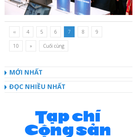
‹‹
4
5
6
7
8
9
10
»
Cuối cùng
MỚI NHẤT
ĐỌC NHIỀU NHẤT