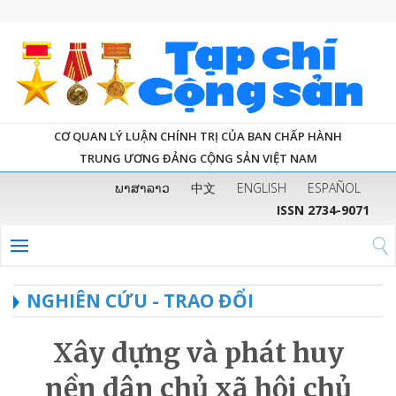
CƠ QUAN LÝ LUẬN CHÍNH TRỊ CỦA BAN CHẤP HÀNH
TRUNG ƯƠNG ĐẢNG CỘNG SẢN VIỆT NAM
ພາສາລາວ
中文
ENGLISH
ESPAÑOL
ISSN 2734-9071
NGHIÊN CỨU - TRAO ĐỔI
Xây dựng và phát huy
nền dân chủ xã hội chủ