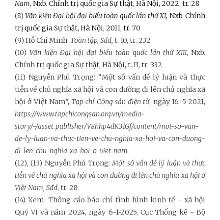
Nam
, Nxb. Chính trị quốc gia Sự thật, Hà Nội,
2022, tr. 28
(8)
Văn kiện Đại hội đại biểu toàn quốc lần thứ XI
, Nxb. Chính
trị quốc gia Sự thật, Hà Nội, 2011, tr. 70
(9)
Hồ Chí Minh
:
Toàn tập, Sđd,
t. 10, tr. 232
(10)
Văn kiện Đại hội đại biểu toàn quốc lần thứ XIII
, Nxb.
Chính trị quốc gia Sự thật, Hà Nội, t. II, tr. 332
(11) Nguyễn Phú Trọng: “Một số vấn đề lý luận và thực
tiễn về chủ nghĩa xã hội và con đường đi lên chủ nghĩa xã
hội ở Việt Nam”,
Tạp chí Cộng sản điện tử
, ngày 16-5-2021,
https://www.tapchicongsan.org.vn/media-
story/-/asset_publisher/V8hhp4dK31Gf/content/mot-so-van-
de-ly-luan-va-thuc-tien-ve-chu-nghia-xa-hoi-va-con-duong-
di-len-chu-nghia-xa-hoi-o-viet-nam
(12), (13) Nguyễn Phú Trọng:
Một số vấn đề lý luận và thực
tiễn về chủ nghĩa xã hội và con đường đi lên chủ nghĩa xã hội ở
Việt Nam, Sđd
, tr. 28
(14) Xem: Thông cáo báo chí tình hình kinh tế - xã hội
Quý VI và năm 2024, ngày 6-1-2025, Cục Thống kê - Bộ