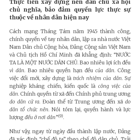
Thực tiễn xây dựng nền dân chủ xã hội
chủ nghĩa, bảo đảm quyền lực thực sự
thuộc về nhân dân hiện nay
Cách mạng Tháng Tám năm 1945 thành công,
chính quyền về tay nhân dân, lập ra nhà nước Việt
Nam Dân chủ Cộng hòa, Đảng Cộng sản Việt Nam
và Chủ tịch Hồ Chí Minh đã khẳng định: “NƯỚC
TA LÀ MỘT NƯỚC DÂN CHỦ. Bao nhiêu lợi ích đều
vì dân
. Bao nhiêu quyền hạn đều
của dân
. Công
việc đổi mới, xây dựng là
trách nhiệm của dân
. Sự
nghiệp kháng chiến, kiến quốc là
công việc của
dân
. Chính quyền từ xã đến Chính phủ trung ương
do dân cử ra
. Đoàn thể từ Trung ương đến xã
do
dân tổ chức nên
. Nói tóm lại, quyền hành và lực
(9)
lượng
đều ở nơi dân
”
.
Như vậy, ngay từ ngày đầu thành lập nước, Đảng
đã xác định “chế độ ta” theo chế độ dân chủ. Trải