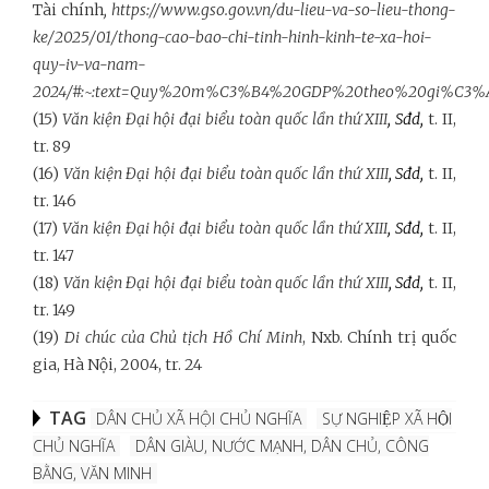
Tài chính
,
https://www.gso.gov.vn/du-lieu-va-so-lieu-thong-
ke/2025/01/thong-cao-bao-chi-tinh-hinh-kinh-te-xa-hoi-
quy-iv-va-nam-
2024/#:~:text=Quy%20m%C3%B4%20GDP%20theo%20gi%C3
(15)
Văn kiện Đại hội đại biểu toàn quốc lần thứ XIII
, Sđd,
t. II,
tr. 89
(16)
Văn kiện Đại hội đại biểu toàn quốc lần thứ XIII
, Sđd,
t. II,
tr. 146
(17)
Văn kiện Đại hội đại biểu toàn quốc lần thứ XIII
, Sđd,
t. II,
tr. 147
(18)
Văn kiện Đại hội đại biểu toàn quốc lần thứ XIII
, Sđd,
t. II,
tr. 149
(19)
Di chúc của Chủ tịch Hồ Chí Minh
, Nxb. Chính trị quốc
gia, Hà Nội, 2004, tr. 24
TAG
DÂN CHỦ XÃ HỘI CHỦ NGHĨA
SỰ NGHIỆP XÃ HỘI
CHỦ NGHĨA
DÂN GIÀU, NƯỚC MẠNH, DÂN CHỦ, CÔNG
BẰNG, VĂN MINH