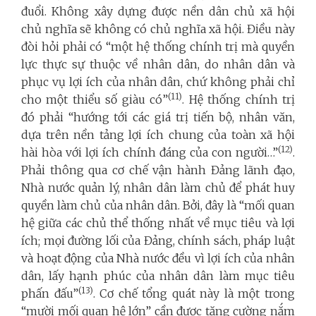
đuổi. Không xây dựng được nền dân chủ xã hội
chủ nghĩa sẽ không có chủ nghĩa xã hội. Điều này
đòi hỏi phải có “một hệ thống chính trị mà quyền
lực thực sự thuộc về nhân dân, do nhân dân và
phục vụ lợi ích của nhân dân, chứ không phải chỉ
(11)
cho một thiểu số giàu có”
. Hệ thống chính trị
đó phải “hướng tới các giá trị tiến bộ, nhân văn,
dựa trên nền tảng lợi ích chung của toàn xã hội
(12)
hài hòa với lợi ích chính đáng của con người…”
.
Phải thông qua cơ chế vận hành Đảng lãnh đạo,
Nhà nước quản lý, nhân dân làm chủ để phát huy
quyền làm chủ của nhân dân. Bởi, đây là “mối quan
hệ giữa các chủ thể thống nhất về mục tiêu và lợi
ích; mọi đường lối của Đảng, chính sách, pháp luật
và hoạt động của Nhà nước đều vì lợi ích của nhân
dân, lấy hạnh phúc của nhân dân làm mục tiêu
(13)
phấn đấu”
. Cơ chế tổng quát này là một trong
“mười mối quan hệ lớn” cần được tăng cường nắm