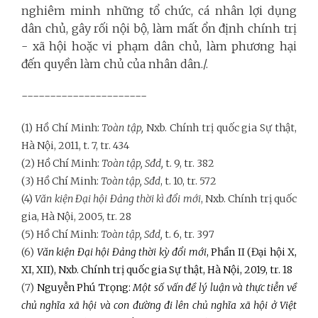
nghiêm minh những tổ chức, cá nhân lợi dụng
dân chủ, gây rối nội bộ, làm mất ổn định chính trị
- xã hội hoặc vi phạm dân chủ, làm phương hại
đến quyền làm chủ của nhân dân./.
----------------------
(1) Hồ Chí Minh:
Toàn tập,
Nxb. Chính trị quốc gia Sự thật,
Hà Nội, 2011, t. 7, tr. 434
(2) Hồ Chí Minh:
Toàn tập, Sđd,
t. 9, tr. 382
(3) Hồ Chí Minh:
Toàn tập, Sđd
, t. 10, tr. 572
(4)
Văn kiện Đại hội Đảng thời kì đổi mới
, Nxb. Chính trị quốc
gia, Hà Nội, 2005, tr. 28
(5) Hồ Chí Minh:
Toàn tập, Sđd,
t. 6, tr. 397
(6)
Văn kiện Đại hội Đảng thời kỳ đổi mới
, Phần II (Đại hội X,
XI, XII), Nxb. Chính trị quốc gia Sự thật, Hà Nội, 2019, tr. 18
(7)
Nguyễn Phú Trọng:
Một số vấn đề lý luận và thực tiễn về
chủ nghĩa xã hội và con đường đi lên chủ nghĩa xã hội ở Việt