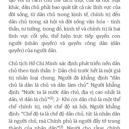
khác, dân chủ phải bao quát tất cả các lĩnh vực của
đời sống, từ dân chủ trong kinh tế, chính trị đến
dân chủ trong xã hội và đời sống văn hóa - tinh
thần, tư tưởng, trong đó, kinh tế và chính trị là hai
lĩnh vực cốt yếu, thể hiện trực tiếp quyền con
người (nhân quyền) và quyền công dân (dân
quyền) của người dân.
Chủ tịch Hồ Chí Minh xác định phát triển nền dân
chủ theo tinh thần: 1- Dân chủ trước hết là một giá
trị nhân loại chung. Người đã khẳng định “dân
chủ là dân là chủ và dân làm chủ”. Người khẳng
định: “Nước ta là nước dân chủ, địa vị cao nhất là
(1)
dân, vì dân là chủ”
; 2- Khi coi dân chủ là một thể
chế chính trị, một chế độ xã hội, Người khẳng
định: “Chế độ ta là chế độ dân chủ, tức là nhân dân
là người chủ, mà Chính phủ là người đầy tớ trung
(2)
thành của nhân dân”
. Người cho rằng, chính