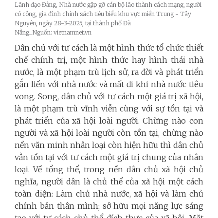
Lãnh đạo Đảng, Nhà nước gặp gỡ cán bộ lão thành cách mạng, người
có công, gia đình chính sách tiêu biểu khu vực miền Trung - Tây
Nguyên, ngày 28-3-2025, tại thành phố Đà
Nẵng_Nguồn: vietnamnet.vn
Dân chủ với tư cách là một hình thức tổ chức thiết
chế chính trị, một hình thức hay hình thái nhà
nước, là một phạm trù lịch sử, ra đời và phát triển
gắn liền với nhà nước và mất đi khi nhà nước tiêu
vong. Song, dân chủ với tư cách một giá trị xã hội,
là một phạm trù vĩnh viễn cùng với sự tồn tại và
phát triển của xã hội loài người. Chừng nào con
người và xã hội loài người còn tồn tại, chừng nào
nền văn minh nhân loại còn hiện hữu thì dân chủ
vẫn tồn tại với tư cách một giá trị chung của nhân
loại. Về tổng thể, trong nền dân chủ xã hội chủ
nghĩa, người dân là chủ thể của xã hội một cách
toàn diện: Làm chủ nhà nước, xã hội và làm chủ
chính bản thân mình; sở hữu mọi năng lực sáng
tạo với tư cách chủ thể đích thực của xã hội. Mặt