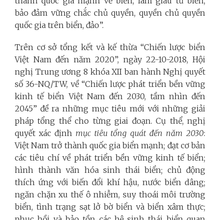
thành quốc gia mạnh về biển, làm giàu từ biển,
bảo đảm vững chắc chủ quyền, quyền chủ quyền
quốc gia trên biển, đảo”.
Trên cơ sở tổng kết và kế thừa “Chiến lược biển
Việt Nam đến năm 2020”, ngày 22-10-2018, Hội
nghị Trung ương 8 khóa XII ban hành Nghị quyết
số 36-NQ/TW, về “Chiến lược phát triển bền vững
kinh tế biển Việt Nam đến 2030, tầm nhìn đến
2045” đề ra những mục tiêu mới với những giải
pháp tổng thể cho từng giai đoạn. Cụ thể, nghị
quyết xác định
mục tiêu tổng quát đến năm 2030
:
Việt Nam trở thành quốc gia biển mạnh; đạt cơ bản
các tiêu chí về phát triển bền vững kinh tế biển;
hình thành văn hóa sinh thái biển; chủ động
thích ứng với biến đổi khí hậu, nước biển dâng;
ngăn chặn xu thế ô nhiễm, suy thoái môi trường
biển, tình trạng sạt lở bờ biển và biển xâm thực;
phục hồi và bảo tồn các hệ sinh thái biển quan