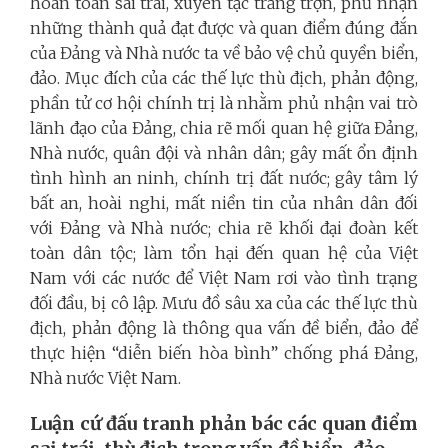
hoàn toàn sai trái, xuyên tạc trắng trợn, phủ nhận
những thành quả đạt được và quan điểm đúng đắn
của Đảng và Nhà nước ta về bảo vệ chủ quyền biển,
đảo. Mục đích của các thế lực thù địch, phản động,
phần tử cơ hội chính trị là nhằm phủ nhận vai trò
lãnh đạo của Đảng, chia rẽ mối quan hệ giữa Đảng,
Nhà nước, quân đội và nhân dân; gây mất ổn định
tình hình an ninh, chính trị đất nước; gây tâm lý
bất an, hoài nghi, mất niền tin của nhân dân đối
với Đảng và Nhà nước; chia rẽ khối đại đoàn kết
toàn dân tộc; làm tổn hại đến quan hệ của Việt
Nam với các nước để Việt Nam rơi vào tình trạng
đối đầu, bị cô lập. Mưu đồ sâu xa của các thế lực thù
địch, phản động là thông qua vấn đề biển, đảo để
thực hiện “diễn biến hòa bình” chống phá Đảng,
Nhà nước Việt Nam.
Luận cứ đấu tranh phản bác các quan điểm