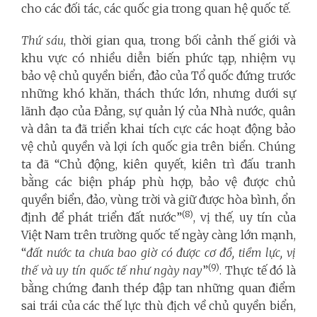
cho các đối tác, các quốc gia trong quan hệ quốc tế.
Thứ sáu
, thời gian qua, trong bối cảnh thế giới và
khu vực có nhiều diễn biến phức tạp, nhiệm vụ
bảo vệ chủ quyền biển, đảo của Tổ quốc đứng trước
những khó khăn, thách thức lớn, nhưng dưới sự
lãnh đạo của Đảng, sự quản lý của Nhà nước, quân
và dân ta đã triển khai tích cực các hoạt động bảo
vệ chủ quyền và lợi ích quốc gia trên biển. Chúng
ta đã “Chủ động, kiên quyết, kiên trì đấu tranh
bằng các biện pháp phù hợp, bảo vệ được chủ
quyền biển, đảo, vùng trời và giữ được hòa bình, ổn
(8)
định để phát triển đất nước”
, vị thế, uy tín của
Việt Nam trên trường quốc tế ngày càng lớn mạnh,
“
đất nước ta chưa bao giờ có được cơ đồ, tiềm lực, vị
(9)
thế và uy tín quốc tế như ngày nay
”
. Thực tế đó là
bằng chứng đanh thép đập tan những quan điểm
sai trái của các thế lực thù địch về chủ quyền biển,