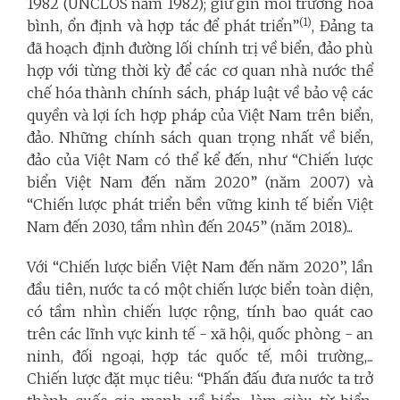
1982 (UNCLOS năm 1982); giữ gìn môi trường hòa
(1)
bình, ổn định và hợp tác để phát triển”
, Đảng ta
đã hoạch định đường lối chính trị về biển, đảo phù
hợp với từng thời kỳ để các cơ quan nhà nước thể
chế hóa thành chính sách, pháp luật về bảo vệ các
quyền và lợi ích hợp pháp của Việt Nam trên biển,
đảo. Những chính sách quan trọng nhất về biển,
đảo của Việt Nam có thể kể đến, như “Chiến lược
biển Việt Nam đến năm 2020” (năm 2007) và
“Chiến lược phát triển bền vững kinh tế biển Việt
Nam đến 2030, tầm nhìn đến 2045” (năm 2018)...
Với “Chiến lược biển Việt Nam đến năm 2020”, lần
đầu tiên, nước ta có một chiến lược biển toàn diện,
có tầm nhìn chiến lược rộng, tính bao quát cao
trên các lĩnh vực kinh tế - xã hội, quốc phòng - an
ninh, đối ngoại, hợp tác quốc tế, môi trường,...
Chiến lược đặt mục tiêu: “Phấn đấu đưa nước ta trở