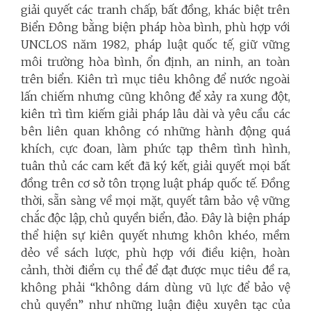
giải quyết các tranh chấp, bất đồng, khác biệt trên
Biển Đông bằng biện pháp hòa bình, phù hợp với
UNCLOS năm 1982, pháp luật quốc tế, giữ vững
môi trường hòa bình, ổn định, an ninh, an toàn
trên biển. Kiên trì mục tiêu không để nước ngoài
lấn chiếm nhưng cũng không để xảy ra xung đột,
kiên trì tìm kiếm giải pháp lâu dài và yêu cầu các
bên liên quan không có những hành động quá
khích, cực đoan, làm phức tạp thêm tình hình,
tuân thủ các cam kết đã ký kết, giải quyết mọi bất
đồng trên cơ sở tôn trọng luật pháp quốc tế. Đồng
thời, sẵn sàng về mọi mặt, quyết tâm bảo vệ vững
chắc độc lập, chủ quyền biển, đảo. Đây là biện pháp
thể hiện sự kiên quyết nhưng khôn khéo, mềm
dẻo về sách lược, phù hợp với điều kiện, hoàn
cảnh, thời điểm cụ thể để đạt được mục tiêu đề ra,
không phải “không dám dùng vũ lực để bảo vệ
chủ quyền” như những luận điệu xuyên tạc của