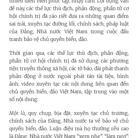
nhiều diễn biến phức tạp, nhạy cảm. Lợi dụng vấn
đề này, các thế lực thù địch, phản động, phần tử cơ
hội chính trị đã ráo riết đưa ra những quan điểm
sai trái, xuyên tạc đường lối, chính sách, pháp luật
của Đảng, Nhà nước Việt Nam trong cuộc đấu
tranh bảo vệ chủ quyền biển, đảo.
Thời gian qua, các thế lực thù địch, phản động,
phần tử cơ hội chính trị đã sử dụng các phương
tiện truyền thông xã hội, các tờ báo, đài phát thanh
phản động ở nước ngoài phát tán tài liệu, hình
ảnh, video xuyên tạc các nội dung liên quan đến
chủ quyền biển, đảo Việt Nam, tập trung vào một
số nội dung:
Một là,
quy chụp, bịa đặt, xuyên tạc chủ trương,
chính sách của Đảng, Nhà nước ta về bảo vệ chủ
quyền biển, đảo. Luận điệu mà họ thường rêu rao
là Đảng, Nhà nước Việt Nam “xem nhẹ”, “làm ngơ”,