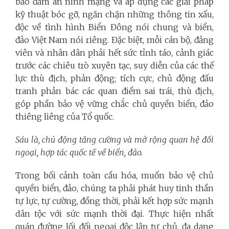
bảo đảm an ninh mạng và áp dụng các giải pháp
kỹ thuật bóc gỡ, ngăn chặn những thông tin xấu,
độc về tình hình Biển Đông nói chung và biển,
đảo Việt Nam nói riêng. Đặc biệt, mỗi cán bộ, đảng
viên và nhân dân phải hết sức tỉnh táo, cảnh giác
trước các chiêu trò xuyên tạc, suy diễn của các thế
lực thù địch, phản động; tích cực, chủ động đấu
tranh phản bác các quan điểm sai trái, thù địch,
góp phần bảo vệ vững chắc chủ quyền biển, đảo
thiêng liêng của Tổ quốc.
Sáu là, chủ động tăng cường và mở rộng quan hệ đối
ngoại, hợp tác quốc tế về biển, đảo.
Trong bối cảnh toàn cầu hóa, muốn bảo vệ chủ
quyền biển, đảo, chúng ta phải phát huy tinh thần
tự lực, tự cường, đồng thời, phải kết hợp sức mạnh
dân tộc với sức mạnh thời đại. Thực hiện nhất
quán đường lối đối ngoại độc lập tự chủ, đa dạng