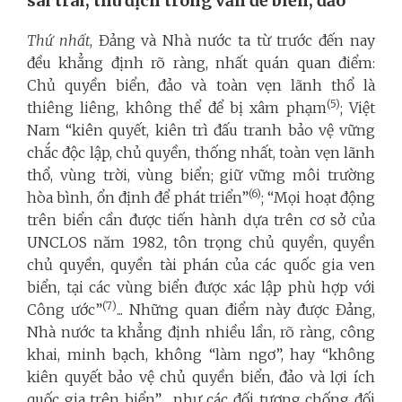
sai trái, thù địch trong vấn đề biển, đảo
Thứ nhất
, Đảng và Nhà nước ta từ trước đến nay
đều khẳng định rõ ràng, nhất quán quan điểm:
Chủ quyền biển, đảo và toàn vẹn lãnh thổ là
(5)
thiêng liêng, không thể để bị xâm phạm
; Việt
Nam “kiên quyết, kiên trì đấu tranh bảo vệ vững
chắc độc lập, chủ quyền, thống nhất, toàn vẹn lãnh
thổ, vùng trời, vùng biển; giữ vững môi trường
(6)
hòa bình, ổn định để phát triển”
; “Mọi hoạt động
trên biển cần được tiến hành dựa trên cơ sở của
UNCLOS năm 1982, tôn trọng chủ quyền, quyền
chủ quyền, quyền tài phán của các quốc gia ven
biển, tại các vùng biển được xác lập phù hợp với
(7)
Công ước”
... Những quan điểm này được Đảng,
Nhà nước ta khẳng định nhiều lần, rõ ràng, công
khai, minh bạch, không “làm ngơ”, hay “không
kiên quyết bảo vệ chủ quyền biển, đảo và lợi ích
quốc gia trên biển”… như các đối tượng chống đối