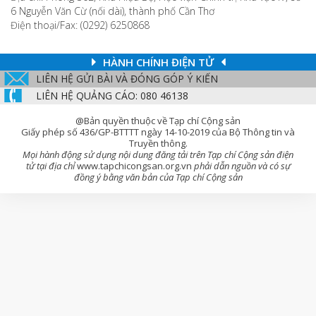
6 Nguyễn Văn Cừ (nối dài), thành phố Cần Thơ
Điện thoại/Fax: (0292) 6250868
HÀNH CHÍNH ĐIỆN TỬ
LIÊN HỆ GỬI BÀI VÀ ĐÓNG GÓP Ý KIẾN
LIÊN HỆ QUẢNG CÁO: 080 46138
@Bản quyền thuộc về Tạp chí Cộng sản
Giấy phép số 436/GP-BTTTT ngày 14-10-2019 của Bộ Thông tin và
Truyền thông.
Mọi hành động sử dụng nội dung đăng tải trên Tạp chí Cộng sản điện
tử tại địa chỉ
www.tapchicongsan.org.vn
phải dẫn nguồn và có sự
đồng ý bằng văn bản của Tạp chí Cộng sản