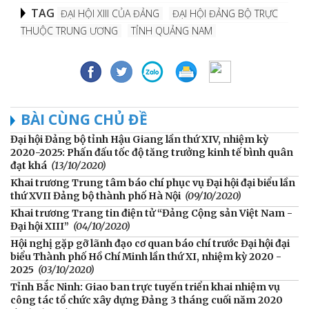
TAG
ĐẠI HỘI XIII CỦA ĐẢNG
ĐẠI HỘI ĐẢNG BỘ TRỰC
THUỘC TRUNG ƯƠNG
TỈNH QUẢNG NAM
BÀI CÙNG CHỦ ĐỀ
Đại hội Đảng bộ tỉnh Hậu Giang lần thứ XIV, nhiệm kỳ
2020-2025: Phấn đấu tốc độ tăng trưởng kinh tế bình quân
đạt khá
(13/10/2020)
Khai trương Trung tâm báo chí phục vụ Đại hội đại biểu lần
thứ XVII Đảng bộ thành phố Hà Nội
(09/10/2020)
Khai trương Trang tin điện tử “Đảng Cộng sản Việt Nam -
Đại hội XIII”
(04/10/2020)
Hội nghị gặp gỡ lãnh đạo cơ quan báo chí trước Đại hội đại
biểu Thành phố Hồ Chí Minh lần thứ XI, nhiệm kỳ 2020 -
2025
(03/10/2020)
Tỉnh Bắc Ninh: Giao ban trực tuyến triển khai nhiệm vụ
công tác tổ chức xây dựng Đảng 3 tháng cuối năm 2020