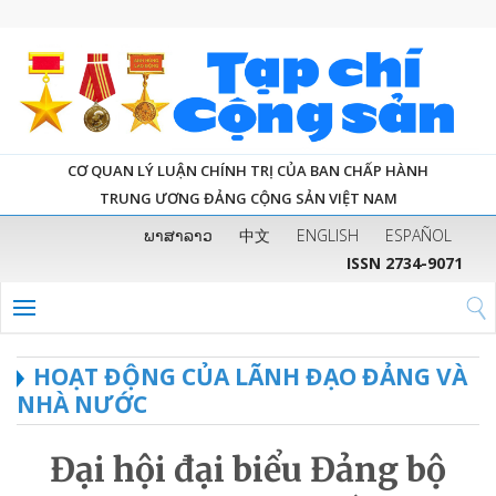
CƠ QUAN LÝ LUẬN CHÍNH TRỊ CỦA BAN CHẤP HÀNH
TRUNG ƯƠNG ĐẢNG CỘNG SẢN VIỆT NAM
ພາສາລາວ
中文
ENGLISH
ESPAÑOL
ISSN 2734-9071
HOẠT ĐỘNG CỦA LÃNH ĐẠO ĐẢNG VÀ
NHÀ NƯỚC
Đại hội đại biểu Đảng bộ