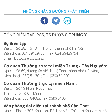
NHỮNG CHẶNG ĐƯỜNG PHÁT TRIỂN
TỔNG BIÊN TẬP: PGS, TS
DƯƠNG TRUNG Ý
Bộ Biên tập:
Địa chỉ: Số 28, Trần Bình Trọng - thành phố Hà Nội
Điện thoại: 024 39429753 - Fax: 024 39429754
Email: bbttccs@tccs.org.vn
Cơ quan Thường trực tại miền Trung - Tây Nguyên:
Địa chỉ: Số 69, đường Xô Viết Nghệ Tĩnh, thành phố Đà Nẵng
Điện thoại: (080) 51 301; Fax: (080) 51 303
Cơ quan Thường trực tại miền Nam:
Địa chỉ: Số 19 Phạm Ngọc Thạch,
Thành phố Hồ Chí Minh
Điện thoại: (080) 84083; Fax: (080) 84081
Văn phòng đại diện tại thành phố Cần Thơ:
Địa chỉ: Phòng 302, Khu Hiệu Bộ, Học viện Chính trị Khu vực IV, số