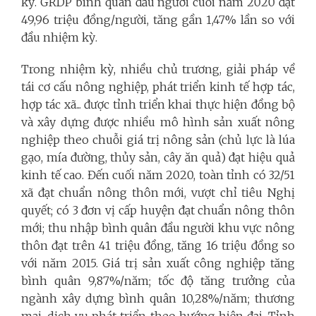
kỳ. GRDP bình quân đầu người cuối năm 2020 đạt
49,96 triệu đồng/người, tăng gần 1,47% lần so với
đầu nhiệm kỳ.
Trong nhiệm kỳ, nhiều chủ trương, giải pháp về
tái cơ cấu nông nghiệp, phát triển kinh tế hợp tác,
hợp tác xã... được tỉnh triển khai thực hiện đồng bộ
và xây dựng được nhiều mô hình sản xuất nông
nghiệp theo chuỗi giá trị nông sản (chủ lực là lúa
gạo, mía đường, thủy sản, cây ăn quả) đạt hiệu quả
kinh tế cao. Đến cuối năm 2020, toàn tỉnh có 32/51
xã đạt chuẩn nông thôn mới, vượt chỉ tiêu Nghị
quyết; có 3 đơn vị cấp huyện đạt chuẩn nông thôn
mới; thu nhập bình quân đầu người khu vực nông
thôn đạt trên 41 triệu đồng, tăng 16 triệu đồng so
với năm 2015. Giá trị sản xuất công nghiệp tăng
bình quân 9,87%/năm; tốc độ tăng trưởng của
ngành xây dựng bình quân 10,28%/năm; thương
mại, dịch vụ phát triển theo hướng hiện đại. Tỉnh