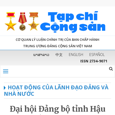
CƠ QUAN LÝ LUẬN CHÍNH TRỊ CỦA BAN CHẤP HÀNH
TRUNG ƯƠNG ĐẢNG CỘNG SẢN VIỆT NAM
ພາສາລາວ
中文
ENGLISH
ESPAÑOL
ISSN 2734-9071
HOẠT ĐỘNG CỦA LÃNH ĐẠO ĐẢNG VÀ
NHÀ NƯỚC
Đại hội Đảng bộ tỉnh Hậu