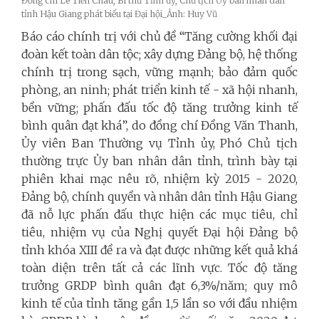
Đồng chí Lê Tiến Châu, Bí thư Tỉnh ủy, Chủ tịch Ủy ban nhân dân
tỉnh Hậu Giang phát biểu tại Đại hội_Ảnh: Huy Vũ
Báo cáo chính trị với chủ đề “Tăng cường khối đại
đoàn kết toàn dân tộc; xây dựng Đảng bộ, hệ thống
chính trị trong sạch, vững mạnh; bảo đảm quốc
phòng, an ninh; phát triển kinh tế - xã hội nhanh,
bền vững; phấn đấu tốc độ tăng trưởng kinh tế
bình quân đạt khá”, do đồng chí Đồng Văn Thanh,
Ủy viên Ban Thường vụ Tỉnh ủy, Phó Chủ tịch
thường trực Ủy ban nhân dân tỉnh, trình bày tại
phiên khai mạc nêu rõ, nhiệm kỳ 2015 - 2020,
Đảng bộ, chính quyền và nhân dân tỉnh Hậu Giang
đã nỗ lực phấn đấu thực hiện các mục tiêu, chỉ
tiêu, nhiệm vụ của Nghị quyết Đại hội Đảng bộ
tỉnh khóa XIII đề ra và đạt được những kết quả khá
toàn diện trên tất cả các lĩnh vực. Tốc độ tăng
trưởng GRDP bình quân đạt 6,3%/năm; quy mô
kinh tế của tỉnh tăng gần 1,5 lần so với đầu nhiệm