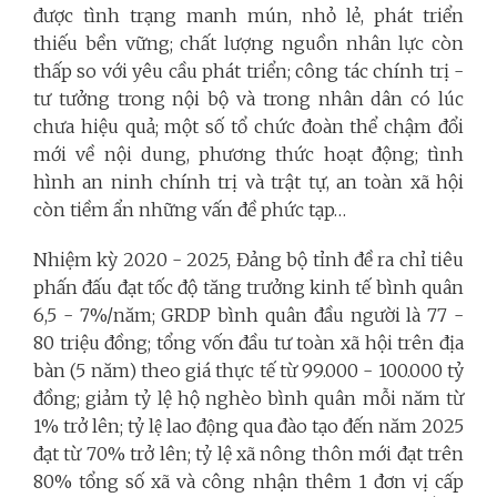
được tình trạng manh mún, nhỏ lẻ, phát triển
thiếu bền vững; chất lượng nguồn nhân lực còn
thấp so với yêu cầu phát triển; công tác chính trị -
tư tưởng trong nội bộ và trong nhân dân có lúc
chưa hiệu quả; một số tổ chức đoàn thể chậm đổi
mới về nội dung, phương thức hoạt động; tình
hình an ninh chính trị và trật tự, an toàn xã hội
còn tiềm ẩn những vấn đề phức tạp…
Nhiệm kỳ 2020 - 2025, Đảng bộ tỉnh đề ra chỉ tiêu
phấn đấu đạt tốc độ tăng trưởng kinh tế bình quân
6,5 - 7%/năm; GRDP bình quân đầu người là 77 -
80 triệu đồng; tổng vốn đầu tư toàn xã hội trên địa
bàn (5 năm) theo giá thực tế từ 99.000 - 100.000 tỷ
đồng; giảm tỷ lệ hộ nghèo bình quân mỗi năm từ
1% trở lên; tỷ lệ lao động qua đào tạo đến năm 2025
đạt từ 70% trở lên; tỷ lệ xã nông thôn mới đạt trên
80% tổng số xã và công nhận thêm 1 đơn vị cấp