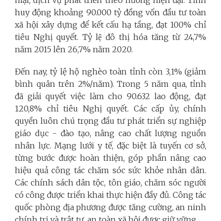
huy động khoảng 90.000 tỷ đồng vốn đầu tư toàn
xã hội xây dựng để kết cấu hạ tầng, đạt 100% chỉ
tiêu Nghị quyết. Tỷ lệ đô thị hóa tăng từ 24,7%
năm 2015 lên 26,7% năm 2020.
Đến nay, tỷ lệ hộ nghèo toàn tỉnh còn 3,1% (giảm
bình quân trên 2%/năm). Trong 5 năm qua, tỉnh
đã giải quyết việc làm cho 90.632 lao động, đạt
120,8% chỉ tiêu Nghị quyết. Các cấp ủy, chính
quyền luôn chú trọng đầu tư phát triển sự nghiệp
giáo dục - đào tạo, nâng cao chất lượng nguồn
nhân lực. Mạng lưới y tế, đặc biệt là tuyến cơ sở,
từng bước được hoàn thiện, góp phần nâng cao
hiệu quả công tác chăm sóc sức khỏe nhân dân.
Các chính sách dân tộc, tôn giáo, chăm sóc người
có công được triển khai thực hiện đầy đủ. Công tác
quốc phòng địa phương được tăng cường, an ninh
chính trị và trật tự, an toàn xã hội được giữ vững.