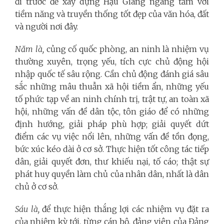
đi trước để xây dựng Hậu Giang ngang tầm với
tiềm năng và truyền thống tốt đẹp của văn hóa, đất
và người nơi đây.
Năm là,
củng cố quốc phòng, an ninh là nhiệm vụ
thường xuyên, trọng yếu, tích cực chủ động hội
nhập quốc tế sâu rộng. Cần chủ động đánh giá sâu
sắc những mâu thuẫn xã hội tiềm ẩn, những yếu
tố phức tạp về an ninh chính trị, trật tự, an toàn xã
hội, những vấn đề dân tộc, tôn giáo để có những
định hướng, giải pháp phù hợp; giải quyết dứt
điểm các vụ việc nổi lên, những vấn đề tồn đọng,
bức xúc kéo dài ở cơ sở. Thực hiện tốt công tác tiếp
dân, giải quyết đơn, thư khiếu nại, tố cáo; thật sự
phát huy quyền làm chủ của nhân dân, nhất là dân
chủ ở cơ sở.
Sáu là,
để thực hiện thắng lợi các nhiệm vụ đặt ra
của nhiệm kỳ tới, từng cán bộ, đảng viên của Đảng