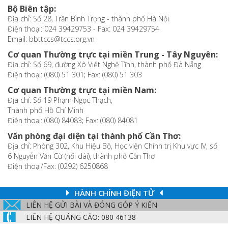
Bộ Biên tập:
Địa chỉ: Số 28, Trần Bình Trọng - thành phố Hà Nội
Điện thoại: 024 39429753 - Fax: 024 39429754
Email: bbttccs@tccs.org.vn
Cơ quan Thường trực tại miền Trung - Tây Nguyên:
Địa chỉ: Số 69, đường Xô Viết Nghệ Tĩnh, thành phố Đà Nẵng
Điện thoại: (080) 51 301; Fax: (080) 51 303
Cơ quan Thường trực tại miền Nam:
Địa chỉ: Số 19 Phạm Ngọc Thạch,
Thành phố Hồ Chí Minh
Điện thoại: (080) 84083; Fax: (080) 84081
Văn phòng đại diện tại thành phố Cần Thơ:
Địa chỉ: Phòng 302, Khu Hiệu Bộ, Học viện Chính trị Khu vực IV, số
6 Nguyễn Văn Cừ (nối dài), thành phố Cần Thơ
Điện thoại/Fax: (0292) 6250868
HÀNH CHÍNH ĐIỆN TỬ
LIÊN HỆ GỬI BÀI VÀ ĐÓNG GÓP Ý KIẾN
LIÊN HỆ QUẢNG CÁO: 080 46138