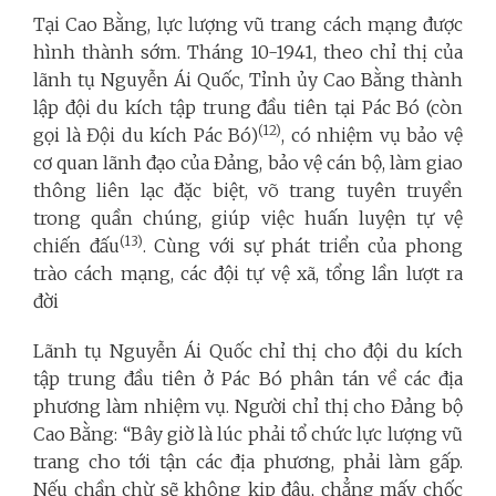
Tại Cao Bằng, lực lượng vũ trang cách mạng được
hình thành sớm. Tháng 10-1941, theo chỉ thị của
lãnh tụ Nguyễn Ái Quốc, Tỉnh ủy Cao Bằng thành
lập đội du kích tập trung đầu tiên tại Pác Bó (còn
(12)
gọi là Đội du kích Pác Bó)
, có nhiệm vụ bảo vệ
cơ quan lãnh đạo của Đảng, bảo vệ cán bộ, làm giao
thông liên lạc đặc biệt, võ trang tuyên truyền
trong quần chúng, giúp việc huấn luyện tự vệ
(13)
chiến đấu
. Cùng với sự phát triển của phong
trào cách mạng, các đội tự vệ xã, tổng lần lượt ra
đời
Lãnh tụ Nguyễn Ái Quốc chỉ thị cho đội du kích
tập trung đầu tiên ở Pác Bó phân tán về các địa
phương làm nhiệm vụ. Người chỉ thị cho Đảng bộ
Cao Bằng: “Bây giờ là lúc phải tổ chức lực lượng vũ
trang cho tới tận các địa phương, phải làm gấp.
Nếu chần chừ sẽ không kịp đâu, chẳng mấy chốc