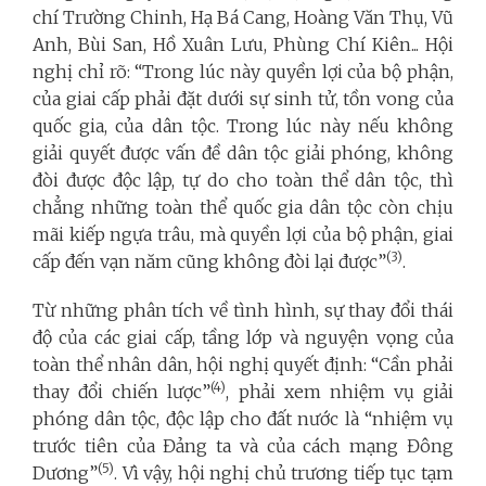
chí Trường Chinh, Hạ Bá Cang, Hoàng Văn Thụ, Vũ
Anh, Bùi San, Hồ Xuân Lưu, Phùng Chí Kiên... Hội
nghị chỉ rõ: “Trong lúc này quyền lợi của bộ phận,
của giai cấp phải đặt dưới sự sinh tử, tồn vong của
quốc gia, của dân tộc. Trong lúc này nếu không
giải quyết được vấn đề dân tộc giải phóng, không
đòi được độc lập, tự do cho toàn thể dân tộc, thì
chẳng những toàn thể quốc gia dân tộc còn chịu
mãi kiếp ngựa trâu, mà quyền lợi của bộ phận, giai
(3)
cấp đến vạn năm cũng không đòi lại được”
.
Từ những phân tích về tình hình, sự thay đổi thái
độ của các giai cấp, tầng lớp và nguyện vọng của
toàn thể nhân dân, hội nghị quyết định: “Cần phải
(4)
thay đổi chiến lược”
, phải xem nhiệm vụ giải
phóng dân tộc, độc lập cho đất nước là “nhiệm vụ
trước tiên của Đảng ta và của cách mạng Đông
(5)
Dương”
. Vì vậy, hội nghị chủ trương tiếp tục tạm