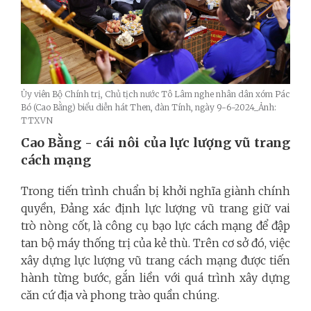
Ủy viên Bộ Chính trị, Chủ tịch nước Tô Lâm nghe nhân dân xóm Pác
Bó (Cao Bằng) biểu diễn hát Then, đàn Tính, ngày 9-6-2024_Ảnh:
TTXVN
Cao Bằng - cái nôi của lực lượng vũ trang
cách mạng
Trong tiến trình chuẩn bị khởi nghĩa giành chính
quyền, Đảng xác định lực lượng vũ trang giữ vai
trò nòng cốt, là công cụ bạo lực cách mạng để đập
tan bộ máy thống trị của kẻ thù. Trên cơ sở đó, việc
xây dựng lực lượng vũ trang cách mạng được tiến
hành từng bước, gắn liền với quá trình xây dựng
căn cứ địa và phong trào quần chúng.