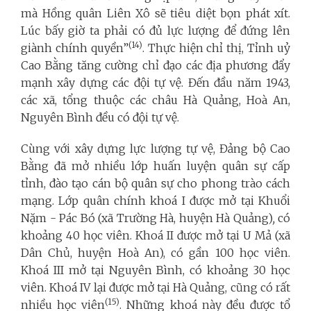
mà Hồng quân Liên Xô sẽ tiêu diệt bọn phát xít.
Lúc bấy giờ ta phải có đủ lực lượng để đứng lên
(14)
giành chính quyền”
. Thực hiện chỉ thị, Tỉnh uỷ
Cao Bằng tăng cường chỉ đạo các địa phương đẩy
mạnh xây dựng các đội tự vệ. Đến đầu năm 1943,
các xã, tổng thuộc các châu Hà Quảng, Hoà An,
Nguyên Bình đều có đội tự vệ.
Cùng với xây dựng lực lượng tự vệ, Đảng bộ Cao
Bằng đã mở nhiều lớp huấn luyện quân sự cấp
tỉnh, đào tạo cán bộ quân sự cho phong trào cách
mạng. Lớp quân chính khoá I được mở tại Khuổi
Nặm - Pác Bó (xã Trường Hà,
huyện Hà Quảng)
,
có
khoảng 40 học viên. Khoá II được mở tại U Mả (xã
Dân Chủ, huyện Hoà An), có gần 100 học viên.
Khoá III mở tại Nguyên Bình, có khoảng 30 học
viên. Khoá IV lại được mở tại Hà Quảng, cũng có rất
(15)
nhiều học viên
. Những khoá này đều được tổ