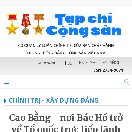
CƠ QUAN LÝ LUẬN CHÍNH TRỊ CỦA BAN CHẤP HÀNH
TRUNG ƯƠNG ĐẢNG CỘNG SẢN VIỆT NAM
ພາສາລາວ
中文
ENGLISH
ESPAÑOL
ISSN 2734-9071
CHÍNH TRỊ - XÂY DỰNG ĐẢNG
Cao Bằng - nơi Bác Hồ trở
về Tổ quốc trực tiếp lãnh