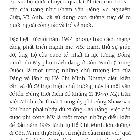
cả cán bộ được chuyển qua lại. Nhiều cán bộ cao
cấp của Đảng như Phạm Văn Đồng, Võ Nguyên
Giáp, Vũ Anh... đã sử dụng con đường này để ra
nước ngoài công tác và trở về nước.
Đặc biệt, từ cuối năm 1944, phong trào cách mạng
càng phát triển mạnh mẽ, việc tranh thủ sự giúp
đỡ, ủng hộ của quốc tế, nhất là lực lượng Đồng
minh do Mỹ phụ trách đang ở Côn Minh (Trung
Quốc), là một trong những chủ trương lớn của
Đảng và lãnh tụ Hồ Chí Minh. Nhưng điều kiện
cần và đủ để thực hiện chủ trương này là một vấn
đề lớn. Đúng thời điểm đó (tháng 11-1944), Mặt trận
Việt Minh cứu thoát Trung úy phi công Shaw sau
khi buộc phải nhảy dù xuống Cao Bằng. Việc cứu
được phi công Mỹ là một trong những điều kiện
để đầu năm 1945, lãnh tụ Hồ Chí Minh lên đường
đi Côn Minh thực hiện sứ mệnh của mình với “quà