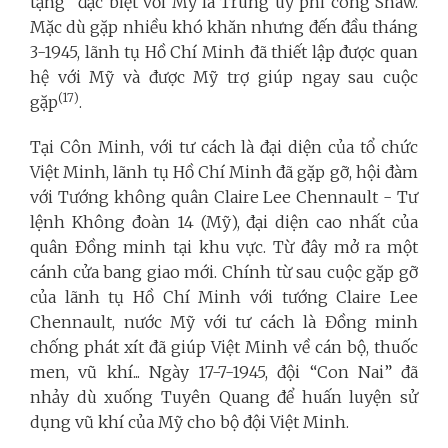
tặng” đặc biệt với Mỹ là Trung úy phi công Shaw.
Mặc dù gặp nhiều khó khăn nhưng đến đầu tháng
3-1945, lãnh tụ Hồ Chí Minh đã thiết lập được quan
hệ với Mỹ và được Mỹ trợ giúp ngay sau cuộc
(17)
gặp
.
Tại Côn Minh, với tư cách là đại diện của tổ chức
Việt Minh, lãnh tụ Hồ Chí Minh đã gặp gỡ, hội đàm
với Tướng không quân Claire Lee Chennault - Tư
lệnh Không đoàn 14 (Mỹ), đại diện cao nhất của
quân Đồng minh tại khu vực. Từ đây mở ra một
cánh cửa bang giao mới. Chính từ sau cuộc gặp gỡ
của lãnh tụ Hồ Chí Minh với tướng Claire Lee
Chennault, nước Mỹ với tư cách là Đồng minh
chống phát xít đã giúp Việt Minh về cán bộ, thuốc
men, vũ khí... Ngày 17-7-1945, đội “Con Nai” đã
nhảy dù xuống Tuyên Quang để huấn luyện sử
dụng vũ khí của Mỹ cho bộ đội Việt Minh.