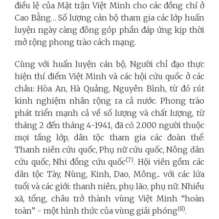
điều lệ của Mặt trận Việt Minh cho các đồng chí ở
Cao Bằng… Số lượng cán bộ tham gia các lớp huấn
luyện ngày càng đông góp phần đáp ứng kịp thời
mở rộng phong trào cách mạng.
Cùng với huấn luyện cán bộ, Người chỉ đạo thực
hiện thí điểm Việt Minh và các hội cứu quốc ở các
châu: Hòa An, Hà Quảng, Nguyên Bình, từ đó rút
kinh nghiệm nhân rộng ra cả nước. Phong trào
phát triển mạnh cả về số lượng và chất lượng, từ
tháng 2 đến tháng 4-1941, đã có 2.000 người thuộc
mọi tầng lớp, dân tộc tham gia các đoàn thể:
Thanh niên cứu quốc, Phụ nữ cứu quốc, Nông dân
(7)
cứu quốc, Nhi đồng cứu quốc
. Hội viên gồm các
dân tộc Tày, Nùng, Kinh, Dao, Mông... với các lứa
tuổi và các giới: thanh niên, phụ lão, phụ nữ. Nhiều
xã, tổng, châu trở thành vùng Việt Minh “hoàn
(8)
toàn” - một hình thức của vùng giải phóng
.