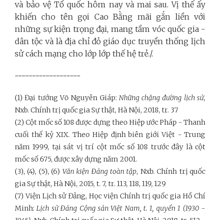
và bảo vệ Tổ quốc hôm nay và mai sau. Vị thế ấy
khiến cho tên gọi Cao Bằng mãi gắn liền với
những sự kiện trọng đại, mang tầm vóc quốc gia -
dân tộc và là địa chỉ đỏ giáo dục truyền thống lịch
sử cách mạng cho lớp lớp thế hệ trẻ./.
-------------------
(1) Đại tướng Võ Nguyên Giáp:
Những chặng đường lịch sử
,
Nxb. Chính trị quốc gia Sự thật, Hà Nội, 2018, tr. 37
(2) Cột mốc số 108 được dựng theo Hiệp ước Pháp - Thanh
cuối thế kỷ XIX. Theo Hiệp định biên giới Việt - Trung
năm 1999, tại sát vị trí cột mốc số 108 trước đây là cột
mốc số 675, được xây dựng năm 2001.
(3), (4), (5), (6)
Văn kiện Đảng toàn tập
, Nxb. Chính trị quốc
gia Sự thật, Hà Nội, 2015, t. 7, tr. 113, 118, 119, 129
(7) Viện Lịch sử Đảng, Học viện Chính trị quốc gia Hồ Chí
Minh:
Lịch sử Đảng Cộng sản Việt Nam, t. 1, quyển 1 (1930 -