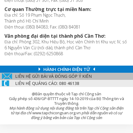
Điện thoại: (080) 51 301; Fax: (080) 51 303
Cơ quan Thường trực tại miền Nam:
Địa chỉ: Số 19 Phạm Ngọc Thạch,
Thành phố Hồ Chí Minh
Điện thoại: (080) 84083; Fax: (080) 84081
Văn phòng đại diện tại thành phố Cần Thơ:
Địa chỉ: Phòng 302, Khu Hiệu Bộ, Học viện Chính trị Khu vực IV, số
6 Nguyễn Văn Cừ (nối dài), thành phố Cần Thơ
Điện thoại/Fax: (0292) 6250868
HÀNH CHÍNH ĐIỆN TỬ
LIÊN HỆ GỬI BÀI VÀ ĐÓNG GÓP Ý KIẾN
LIÊN HỆ QUẢNG CÁO: 080 46138
@Bản quyền thuộc về Tạp chí Cộng sản
Giấy phép số 436/GP-BTTTT ngày 14-10-2019 của Bộ Thông tin và
Truyền thông.
Mọi hành động sử dụng nội dung đăng tải trên Tạp chí Cộng sản điện
tử tại địa chỉ
www.tapchicongsan.org.vn
phải dẫn nguồn và có sự
đồng ý bằng văn bản của Tạp chí Cộng sản