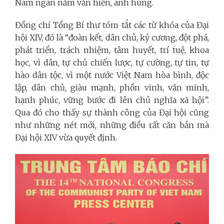
Nam ngàn năm văn hiến, anh hùng.
Đồng chí Tổng Bí thư tóm tắt các từ khóa của Đại
hội XIV, đó là “đoàn kết, dân chủ, kỷ cương, đột phá,
phát triển, trách nhiệm, tâm huyết, trí tuệ, khoa
học, vì dân, tự chủ chiến lược, tự cường, tự tin, tự
hào dân tộc, vì một nước Việt Nam hòa bình, độc
lập, dân chủ, giàu mạnh, phồn vinh, văn minh,
hạnh phúc, vững bước đi lên chủ nghĩa xã hội”.
Qua đó cho thấy sự thành công của Đại hội cũng
như những nét mới, những điều rất căn bản mà
Đại hội XIV vừa quyết định.