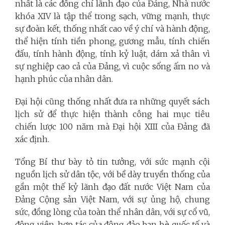
nhất là các đồng chí lãnh đạo của Đảng, Nhà nước
khóa XIV là tập thể trong sạch, vững mạnh, thực
sự đoàn kết, thống nhất cao về ý chí và hành động,
thể hiện tính tiền phong, gương mẫu, tính chiến
đấu, tính hành động, tính kỷ luật, dám xả thân vì
sự nghiệp cao cả của Đảng, vì cuộc sống ấm no và
hạnh phúc của nhân dân.
Đại hội cũng thống nhất đưa ra những quyết sách
lịch sử để thực hiện thành công hai mục tiêu
chiến lược 100 năm mà Đại hội XIII của Đảng đã
xác định.
Tổng Bí thư bày tỏ tin tưởng, với sức mạnh cội
nguồn lịch sử dân tộc, với bề dày truyền thống của
gần một thế kỷ lãnh đạo đất nước Việt Nam của
Đảng Cộng sản Việt Nam, với sự ủng hộ, chung
sức, đồng lòng của toàn thể nhân dân, với sự cổ vũ,
động viên, hợp tác của đông đảo bạn bè quốc tế và