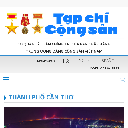
CƠ QUAN LÝ LUẬN CHÍNH TRỊ CỦA BAN CHẤP HÀNH
TRUNG ƯƠNG ĐẢNG CỘNG SẢN VIỆT NAM
ພາສາລາວ
中文
ENGLISH
ESPAÑOL
ISSN 2734-9071
THÀNH PHỐ CẦN THƠ