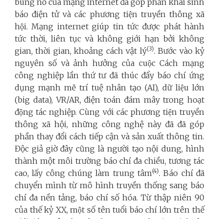
bùng nổ của mạng internet đã góp phần khai sinh
báo điện tử và các phương tiện truyền thông xã
hội. Mạng internet giúp tin tức được phát hành
tức thời, liên tục và không giới hạn bởi không
(3)
gian, thời gian, khoảng cách vật lý
. Bước vào kỷ
nguyên số và ảnh hưởng của cuộc Cách mạng
công nghiệp lần thứ tư đã thúc đẩy báo chí ứng
dụng mạnh mẽ trí tuệ nhân tạo (AI), dữ liệu lớn
(big data), VR/AR, điện toán đám mây trong hoạt
động tác nghiệp. Cùng với các phương tiện truyền
thông xã hội, những công nghệ này đã đã góp
phần thay đổi cách tiếp cận và sản xuất thông tin.
Độc giả giờ đây cũng là người tạo nội dung, hình
thành một môi trường báo chí đa chiều, tương tác
(4)
cao, lấy công chúng làm trung tâm
. Báo chí đã
chuyển mình từ mô hình truyền thống sang báo
chí đa nền tảng, báo chí số hóa. Từ thập niên 90
của thế kỷ XX, một số tên tuổi báo chí lớn trên thế