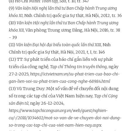
(8) Hồ Chí Minh:
Toàn tập,
Sđd
, t. 10, tr. 347
(9)
Văn kiện Hội nghị lần thứ tư Ban Chấp hành Trung ương
khóa XI
, Nxb. Chính trị quốc gia Sự thật, Hà Nội, 2012, tr. 36
(10)
Văn kiện Hội nghị lần thứ tư Ban Chấp hành Trung ương
khóa XII
, Văn phòng Trung ương Đảng, Hà Nội, 2016, tr. 38
- 39
(11)
Văn kiện Đại hội đại biểu toàn quốc lần thứ XIII
, Nxb.
Chính trị quốc gia Sự thật, Hà Nội, 2021, t, I, tr. 146
(12) TT: Sự phát triển của báo chí gắn liền với sự phát
triển của công nghệ,
Tạp chí Thông tin truyền thông
, ngày
27-2-2025,
https://ictvietnam.vn/su-phat-trien-cua-bao-chi-
gan-lien-voi-su-phat-trien-cua-cong-nghe-68984.html
(13) Vũ Trung Duy: Một số vấn đề về chuyển đổi nội dung
số trong các tạp chí của Việt Nam hiện nay,
Tạp chí Cộng
sản điện tử
, ngày 26-12-2024,
https://www.tapchicongsan.org.vn/web/guest/nghien-
cu/-/2018/1034602/mot-so-van-de-ve-chuyen-doi-noi-dung-
so-trong-cac-tap-chi-cua-viet-nam-hien-nay.asp
x