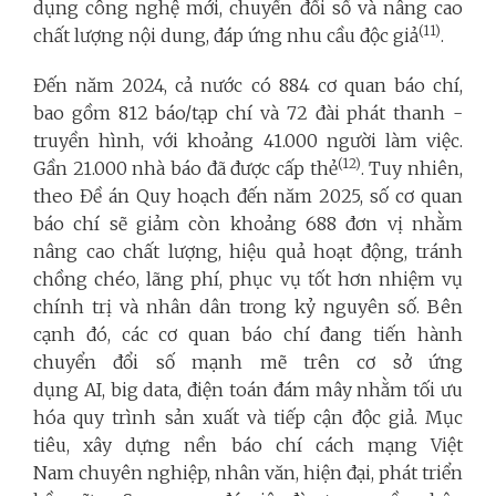
dụng công nghệ mới, chuyển đổi số và nâng cao
(11)
chất lượng nội dung, đáp ứng nhu cầu độc giả
.
Đến năm 2024, cả nước có 884 cơ quan báo chí,
bao gồm 812 báo/tạp chí và 72 đài phát thanh -
truyền hình, với khoảng 41.000 người làm việc.
(12)
Gần 21.000 nhà báo đã được cấp thẻ
. Tuy nhiên,
theo Đề án Quy hoạch đến năm 2025, số cơ quan
báo chí sẽ giảm còn khoảng 688 đơn vị nhằm
nâng cao chất lượng, hiệu quả hoạt động, tránh
chồng chéo, lãng phí, phục vụ tốt hơn nhiệm vụ
chính trị và nhân dân trong kỷ nguyên số. Bên
cạnh đó, các cơ quan báo chí đang tiến hành
chuyển đổi số mạnh mẽ trên cơ sở ứng
dụng AI, big data, điện toán đám mây nhằm tối ưu
hóa quy trình sản xuất và tiếp cận độc giả. Mục
tiêu, xây dựng nền báo chí cách mạng Việt
Nam chuyên nghiệp, nhân văn, hiện đại, phát triển