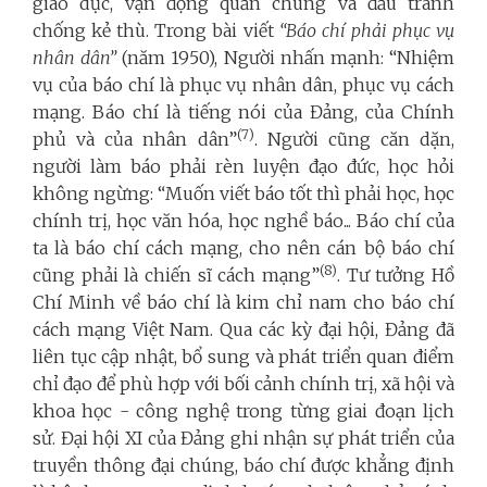
giáo dục, vận động quần chúng và đấu tranh
chống kẻ thù. Trong bài viết
“
Báo chí phải phục vụ
nhân dân”
(năm 1950), Người nhấn mạnh: “Nhiệm
vụ của báo chí là phục vụ nhân dân, phục vụ cách
mạng. Báo chí là tiếng nói của Đảng, của Chính
(7)
phủ và của nhân dân”
. Người cũng căn dặn,
người làm báo phải rèn luyện đạo đức, học hỏi
không ngừng: “Muốn viết báo tốt thì phải học, học
chính trị, học văn hóa, học nghề báo... Báo chí của
ta là báo chí cách mạng, cho nên cán bộ báo chí
(8)
cũng phải là chiến sĩ cách mạng”
. Tư tưởng Hồ
Chí Minh về báo chí là kim chỉ nam cho báo chí
cách mạng Việt Nam. Qua các kỳ đại hội, Đảng đã
liên tục cập nhật, bổ sung và phát triển quan điểm
chỉ đạo để phù hợp với bối cảnh chính trị, xã hội và
khoa học - công nghệ trong từng giai đoạn lịch
sử. Đại hội XI của Đảng ghi nhận sự phát triển của
truyền thông đại chúng, báo chí được khẳng định