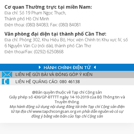
Cơ quan Thường trực tại miền Nam:
Địa chỉ: Số 19 Phạm Ngọc Thạch,
Thành phố Hồ Chí Minh
Điện thoại: (080) 84083; Fax: (080) 84081
Văn phòng đại diện tại thành phố Cần Thơ:
Địa chỉ: Phòng 302, Khu Hiệu Bộ, Học viện Chính trị Khu vực IV, số
6 Nguyễn Văn Cừ (nối dài), thành phố Cần Thơ
Điện thoại/Fax: (0292) 6250868
HÀNH CHÍNH ĐIỆN TỬ
LIÊN HỆ GỬI BÀI VÀ ĐÓNG GÓP Ý KIẾN
LIÊN HỆ QUẢNG CÁO: 080 46138
@Bản quyền thuộc về Tạp chí Cộng sản
Giấy phép số 436/GP-BTTTT ngày 14-10-2019 của Bộ Thông tin và
Truyền thông.
Mọi hành động sử dụng nội dung đăng tải trên Tạp chí Cộng sản điện
tử tại địa chỉ
www.tapchicongsan.org.vn
phải dẫn nguồn và có sự
đồng ý bằng văn bản của Tạp chí Cộng sản