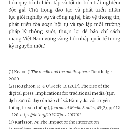
hóa quy trình biên tập và tối ưu hóa trải nghiệm
độc giả. Chú trọng đào tạo và phát triển nhân
lực giỏi nghiệp vụ và công nghệ, bảo vệ thông tin,
phát triển tòa soạn hội tụ và tạo lập môi trường
pháp lý thông suốt, thuận lợi để báo chí cách
mạng Việt Nam vững vàng hội nhập quốc tế trong
kỷ nguyên mới./.
------------------------
(1) Keane, J:
The media and the public sphere
, Routledge,
2000
(2) Houghton, R., & O'Keefe, B. (2017). The rise of the
digital press: Implications for traditional media (tạm
dịch: Sự trỗi dậy của báo chí số: Hàm ý đối với truyền
thông truyền thống),
Journal of Media Studies
, 45(2), pp.112
- 128,
https://doi.org/10.1017/jms.2017.011
(3) Karlsson, M: The impact of the Internet on