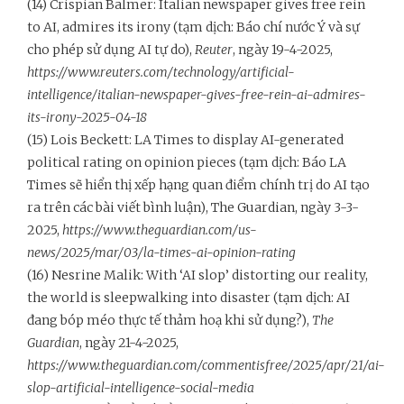
(14) Crispian Balmer: Italian newspaper gives free rein
to AI, admires its irony (tạm dịch: Báo chí nước Ý và sự
cho phép sử dụng AI tự do),
Reuter
, ngày 19-4-2025,
https://www.reuters.com/technology/artificial-
intelligence/italian-newspaper-gives-free-rein-ai-admires-
its-irony-2025-04-18
(15) Lois Beckett: LA Times to display AI-generated
political rating on opinion pieces (tạm dịch: Báo LA
Times sẽ hiển thị xếp hạng quan điểm chính trị do AI tạo
ra trên các bài viết bình luận), The Guardian, ngày 3-3-
2025,
https://www.theguardian.com/us-
news/2025/mar/03/la-times-ai-opinion-rating
(16) Nesrine Malik: With ‘AI slop’ distorting our reality,
the world is sleepwalking into disaster (tạm dịch: AI
đang bóp méo thực tế thảm hoạ khi sử dụng?),
The
Guardian
, ngày 21-4-2025,
https://www.theguardian.com/commentisfree/2025/apr/21/ai-
slop-artificial-intelligence-social-media