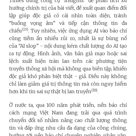
Times dùng công cụ “Insights” để phân tích xu
hướng chính trị của bài viết, đề xuất quan điểm đối
lập giúp độc giả có cái nhìn toàn diện, tránh
“buồng vọng âm” và tiếp cận thông tin đa
(15)
chiều
. Tuy nhiên, việc ứng dụng AI vào báo chí
cũng tiềm ẩn nhiều rủi ro, nhất là sự bùng nổ
của “AI slop” - nội dung kém chất lượng do AI tạo
ra tự động. Hình ảnh, văn bản giả mạo hoặc sai
lệch xuất hiện tràn lan trên các phương tiện
truyền thông xã hội mà không qua biên tập, khiến
độc giả khó phân biệt thật - giả. Điều này không
chỉ làm giảm giá trị thông tin mà còn nguy hiểm
(16)
hơn khi tin sai sự thật bị lan truyền
.
Ở nước ta, qua 100 năm phát triển, nền báo chí
cách mạng Việt Nam đang trải qua quá trình
chuyển đổi số nhằm nâng cao chất lượng thông
tin và đáp ứng nhu cầu đa dạng của công chúng,
hướng tới nền báo chí chuyên nghiệp, nhân văn,