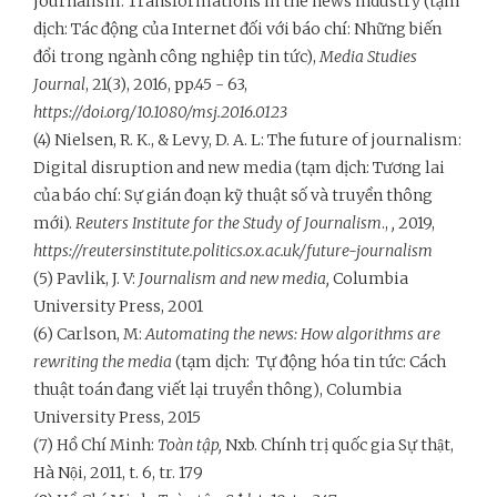
journalism: Transformations in the news industry (tạm
dịch: Tác động của Internet đối với báo chí: Những biến
đổi trong ngành công nghiệp tin tức),
Media Studies
Journal
, 21(3), 2016, pp.45 - 63,
https://doi.org/10.1080/msj.2016.0123
(4) Nielsen, R. K., & Levy, D. A. L: The future of journalism:
Digital disruption and new media (tạm dịch: Tương lai
của báo chí: Sự gián đoạn kỹ thuật số và truyền thông
mới).
Reuters Institute for the Study of Journalism
.,
,
2019,
https://reutersinstitute.politics.ox.ac.uk/future-journalism
(5) Pavlik, J. V:
Journalism and new media,
Columbia
University Press, 2001
(6) Carlson, M:
Automating the news: How algorithms are
rewriting the media
(tạm dịch: Tự động hóa tin tức: Cách
thuật toán đang viết lại truyền thông), Columbia
University Press, 2015
(7) Hồ Chí Minh:
Toàn tập,
Nxb. Chính trị quốc gia Sự thật,
Hà Nội, 2011, t. 6, tr. 179