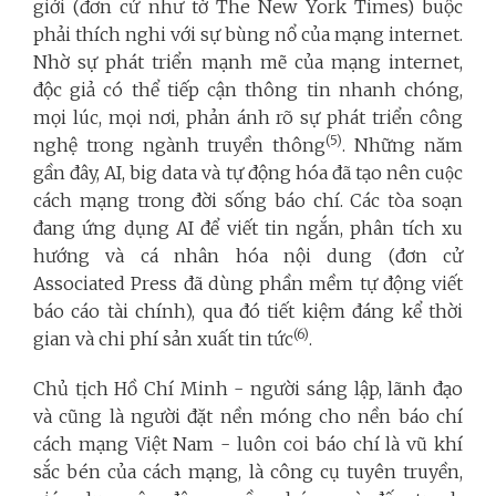
giới (đơn cử như tờ The New York Times) buộc
phải thích nghi với sự bùng nổ của mạng internet.
Nhờ sự phát triển mạnh mẽ của mạng internet,
độc giả có thể tiếp cận thông tin nhanh chóng,
mọi lúc, mọi nơi, phản ánh rõ sự phát triển công
(5)
nghệ trong ngành truyền thông
. Những năm
gần đây, AI, big data và tự động hóa đã tạo nên cuộc
cách mạng trong đời sống báo chí. Các tòa soạn
đang ứng dụng AI để viết tin ngắn, phân tích xu
hướng và cá nhân hóa nội dung (đơn cử
Associated Press đã dùng phần mềm tự động viết
báo cáo tài chính), qua đó tiết kiệm đáng kể thời
(6)
gian và chi phí sản xuất tin tức
.
Chủ tịch Hồ Chí Minh - người sáng lập, lãnh đạo
và cũng là người đặt nền móng cho nền báo chí
cách mạng Việt Nam - luôn coi báo chí là vũ khí
sắc bén của cách mạng, là công cụ tuyên truyền,