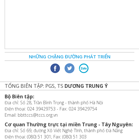
NHỮNG CHẶNG ĐƯỜNG PHÁT TRIỂN
TỔNG BIÊN TẬP: PGS, TS
DƯƠNG TRUNG Ý
Bộ Biên tập:
Địa chỉ: Số 28, Trần Bình Trọng - thành phố Hà Nội
Điện thoại: 024 39429753 - Fax: 024 39429754
Email: bbttccs@tccs.org.vn
Cơ quan Thường trực tại miền Trung - Tây Nguyên:
Địa chỉ: Số 69, đường Xô Viết Nghệ Tĩnh, thành phố Đà Nẵng
Điện thoại: (080) 51 301; Fax: (080) 51 303