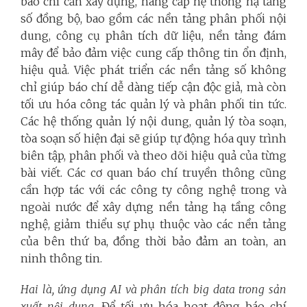
báo chí cần xây dựng, nâng cấp hệ thống hạ tầng
số đồng bộ, bao gồm các nền tảng phân phối nội
dung, công cụ phân tích dữ liệu, nền tảng đám
mây để bảo đảm việc cung cấp thông tin ổn định,
hiệu quả. Việc phát triển các nền tảng số không
chỉ giúp báo chí dễ dàng tiếp cận độc giả, mà còn
tối ưu hóa công tác quản lý và phân phối tin tức.
Các hệ thống quản lý nội dung, quản lý tòa soạn,
tòa soạn số hiện đại sẽ giúp tự động hóa quy trình
biên tập, phân phối và theo dõi hiệu quả của từng
bài viết. Các cơ quan báo chí truyền thông cũng
cần hợp tác với các công ty công nghệ trong và
ngoài nước để xây dựng nền tảng hạ tầng công
nghệ, giảm thiểu sự phụ thuộc vào các nền tảng
của bên thứ ba, đồng thời bảo đảm an toàn, an
ninh thông tin.
Hai là, ứng dụng AI và phân tích big data trong sản
xuất nội dung
. Để tối ưu hóa hoạt động báo chí