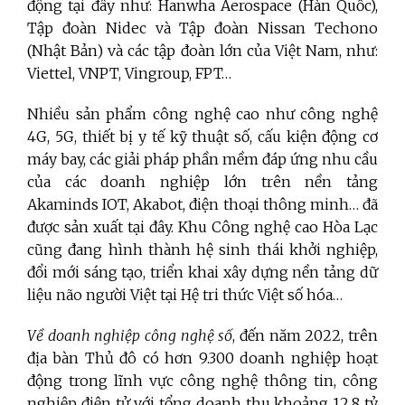
động tại đây như: Hanwha Aerospace (Hàn Quốc),
Tập đoàn Nidec và Tập đoàn Nissan Techono
(Nhật Bản) và các tập đoàn lớn của Việt Nam, như:
Viettel, VNPT, Vingroup, FPT…
Nhiều sản phẩm công nghệ cao như công nghệ
4G, 5G, thiết bị y tế kỹ thuật số, cấu kiện động cơ
máy bay, các giải pháp phần mềm đáp ứng nhu cầu
của các doanh nghiệp lớn trên nền tảng
Akaminds IOT, Akabot, điện thoại thông minh… đã
được sản xuất tại đây. Khu Công nghệ cao Hòa Lạc
cũng đang hình thành hệ sinh thái khởi nghiệp,
đổi mới sáng tạo, triển khai xây dựng nền tảng dữ
liệu não người Việt tại Hệ tri thức Việt số hóa…
Về doanh nghiệp công nghệ số
, đến năm 2022, trên
địa bàn Thủ đô có hơn 9.300 doanh nghiệp hoạt
động trong lĩnh vực công nghệ thông tin, công
nghiệp điện tử với tổng doanh thu khoảng 12,8 tỷ