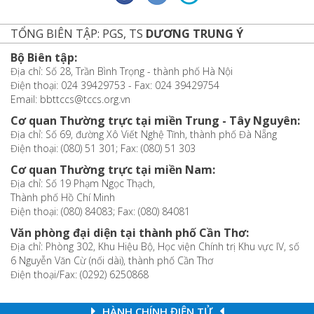
TỔNG BIÊN TẬP: PGS, TS
DƯƠNG TRUNG Ý
Bộ Biên tập:
Địa chỉ: Số 28, Trần Bình Trọng - thành phố Hà Nội
Điện thoại: 024 39429753 - Fax: 024 39429754
Email: bbttccs@tccs.org.vn
Cơ quan Thường trực tại miền Trung - Tây Nguyên:
Địa chỉ: Số 69, đường Xô Viết Nghệ Tĩnh, thành phố Đà Nẵng
Điện thoại: (080) 51 301; Fax: (080) 51 303
Cơ quan Thường trực tại miền Nam:
Địa chỉ: Số 19 Phạm Ngọc Thạch,
Thành phố Hồ Chí Minh
Điện thoại: (080) 84083; Fax: (080) 84081
Văn phòng đại diện tại thành phố Cần Thơ:
Địa chỉ: Phòng 302, Khu Hiệu Bộ, Học viện Chính trị Khu vực IV, số
6 Nguyễn Văn Cừ (nối dài), thành phố Cần Thơ
Điện thoại/Fax: (0292) 6250868
HÀNH CHÍNH ĐIỆN TỬ