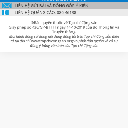
LIÊN HỆ GỬI BÀI VÀ ĐÓNG GÓP Ý KIẾN
LIÊN HỆ QUẢNG CÁO: 080 46138
@Bản quyền thuộc về Tạp chí Cộng sản
Giấy phép số 436/GP-BTTTT ngày 14-10-2019 của Bộ Thông tin và
Truyền thông.
Mọi hành động sử dụng nội dung đăng tải trên Tạp chí Cộng sản điện
tử tại địa chỉ
www.tapchicongsan.org.vn
phải dẫn nguồn và có sự
đồng ý bằng văn bản của Tạp chí Cộng sản