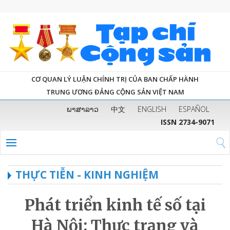
CƠ QUAN LÝ LUẬN CHÍNH TRỊ CỦA BAN CHẤP HÀNH
TRUNG ƯƠNG ĐẢNG CỘNG SẢN VIỆT NAM
ພາສາລາວ
中文
ENGLISH
ESPAÑOL
ISSN 2734-9071
THỰC TIỄN - KINH NGHIỆM
Phát triển kinh tế số tại
Hà Nội: Thực trạng và