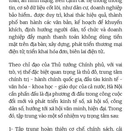
toàn, an ninh mạng. Bên cạnh các hệ thống thông
tin, cơ sở dữ liệu cốt lõi, như dân cư, doanh nghiệp
bảo hiểm... được duy trì, khai thác hiệu quả, thành
phố ban hành các văn bản, kế hoạch để khuyến
khích, định hướng người dân, tổ chức và doanh
nghiệp đẩy mạnh thanh toán không dùng tiền
mặt trên địa bàn; xây dựng, phát triển thương mại
điện tử; triển khai hóa đơn, biên lai điện tử...
Theo chỉ đạo của Thủ tướng Chính phủ, với vai
trò, vị thế đặc biệt quan trọng là thủ đô, trung tâm
chính trị - hành chính quốc gia, đầu tàu kinh tế -
văn hóa - khoa học - giáo dục của cả nước, Hà Nội
cần phấn đấu là địa phương đi đầu trong công cuộc
đổi mới và phát triển kinh tế số, xã hội số, công
dân số, hướng tới xã hội văn minh, hiện đại. Trong
đó, tập trung vào một số nhiệm vụ trọng tâm sau:
1- Tập trung hoàn thiện cơ chế, chính sách, cải