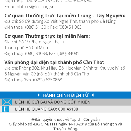
Điện thoại: 024 39429753 - Fax: 024 39429754
Email: bbttccs@tccs.org.vn
Cơ quan Thường trực tại miền Trung - Tây Nguyên:
Địa chỉ: Số 69, đường Xô Viết Nghệ Tĩnh, thành phố Đà Nẵng
Điện thoại: (080) 51 301; Fax: (080) 51 303
Cơ quan Thường trực tại miền Nam:
Địa chỉ: Số 19 Phạm Ngọc Thạch,
Thành phố Hồ Chí Minh
Điện thoại: (080) 84083; Fax: (080) 84081
Văn phòng đại diện tại thành phố Cần Thơ:
Địa chỉ: Phòng 302, Khu Hiệu Bộ, Học viện Chính trị Khu vực IV, số
6 Nguyễn Văn Cừ (nối dài), thành phố Cần Thơ
Điện thoại/Fax: (0292) 6250868
HÀNH CHÍNH ĐIỆN TỬ
LIÊN HỆ GỬI BÀI VÀ ĐÓNG GÓP Ý KIẾN
LIÊN HỆ QUẢNG CÁO: 080 46138
@Bản quyền thuộc về Tạp chí Cộng sản
Giấy phép số 436/GP-BTTTT ngày 14-10-2019 của Bộ Thông tin và
Truyền thông.