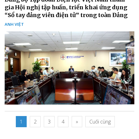
gia Hội nghị tập huấn, triển khai ứng dụng
“Sổ tay đảng viên điện tử” trong toàn Đảng
ANH VIỆT
1
2
3
4
»
Cuối cùng