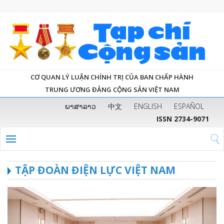
CƠ QUAN LÝ LUẬN CHÍNH TRỊ CỦA BAN CHẤP HÀNH
TRUNG ƯƠNG ĐẢNG CỘNG SẢN VIỆT NAM
ພາສາລາວ
中文
ENGLISH
ESPAÑOL
ISSN 2734-9071
TẬP ĐOÀN ĐIỆN LỰC VIỆT NAM