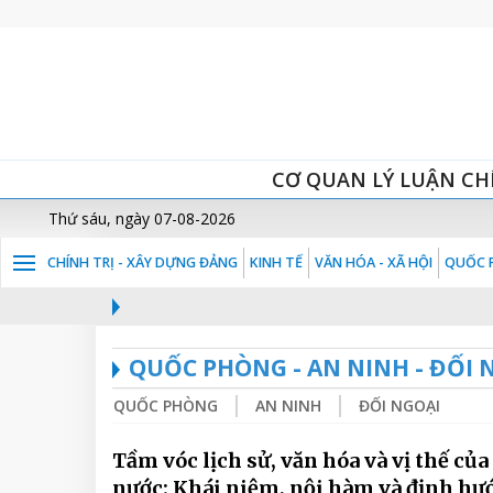
CƠ QUAN LÝ LUẬN CH
Thứ sáu, ngày 07-08-2026
CHÍNH TRỊ - XÂY DỰNG ĐẢNG
KINH TẾ
VĂN HÓA - XÃ HỘI
QUỐC P
QUỐC PHÒNG - AN NINH - ĐỐI 
QUỐC PHÒNG
AN NINH
ĐỐI NGOẠI
Tầm vóc lịch sử, văn hóa và vị thế của
nước: Khái niệm, nội hàm và định hư