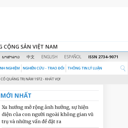
G CỘNG SẢN VIỆT NAM
ພາສາລາວ
中文
ENGLISH
ESPAÑOL
ISSN 2734-9071
KINH NGHIỆM
NGHIÊN CỨU - TRAO ĐỔI
THÔNG TIN LÝ LUẬN
ẢNG TRỊ NĂM 1972 - KHÁT VỌNG ĐỘC LẬP, TỰ DO CỦA DÂN TỘC VIỆT NAM
MỚI NHẤT
Xu hướng mở rộng ảnh hưởng, sự hiện
diện của con người ngoài không gian vũ
trụ và những vấn đề đặt ra