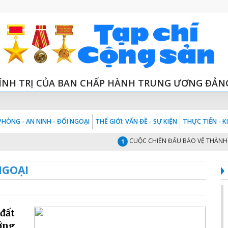
ÍNH TRỊ CỦA BAN CHẤP HÀNH TRUNG ƯƠNG ĐẢN
HÒNG - AN NINH - ĐỐI NGOẠI
THẾ GIỚI: VẤN ĐỀ - SỰ KIỆN
THỰC TIỄN - 
CUỘC CHIẾN ĐẤU BẢO VỆ THÀNH CỔ QU
1
NGOẠI
 đất
ớng