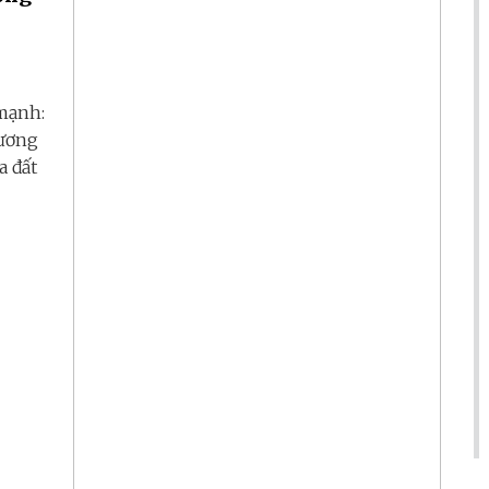
mạnh:
tương
a đất