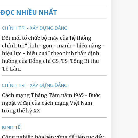
ĐỌC NHIỀU NHẤT
CHÍNH TRỊ - XÂY DỰNG ĐẢNG
Đổi mới tổ chức bộ máy của hệ thống
chính trị “tinh - gọn - mạnh - hiệu năng -
hiệu lực - hiệu quả” theo tinh thần định
hướng của Đồng chí GS, TS, Tổng Bí thư
Tô Lâm
CHÍNH TRỊ - XÂY DỰNG ĐẢNG
Cách mạng Tháng Tám năm 1945 - Bước
ngoặt vĩ đại của cách mạng Việt Nam
trong thế kỷ XX
KINH TẾ
Công nghiệp hóa bền vững để tiếp tục đẩy