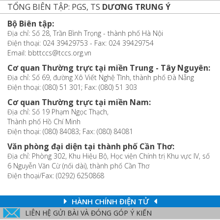
TỔNG BIÊN TẬP: PGS, TS
DƯƠNG TRUNG Ý
Bộ Biên tập:
Địa chỉ: Số 28, Trần Bình Trọng - thành phố Hà Nội
Điện thoại: 024 39429753 - Fax: 024 39429754
Email: bbttccs@tccs.org.vn
Cơ quan Thường trực tại miền Trung - Tây Nguyên:
Địa chỉ: Số 69, đường Xô Viết Nghệ Tĩnh, thành phố Đà Nẵng
Điện thoại: (080) 51 301; Fax: (080) 51 303
Cơ quan Thường trực tại miền Nam:
Địa chỉ: Số 19 Phạm Ngọc Thạch,
Thành phố Hồ Chí Minh
Điện thoại: (080) 84083; Fax: (080) 84081
Văn phòng đại diện tại thành phố Cần Thơ:
Địa chỉ: Phòng 302, Khu Hiệu Bộ, Học viện Chính trị Khu vực IV, số
6 Nguyễn Văn Cừ (nối dài), thành phố Cần Thơ
Điện thoại/Fax: (0292) 6250868
HÀNH CHÍNH ĐIỆN TỬ
LIÊN HỆ GỬI BÀI VÀ ĐÓNG GÓP Ý KIẾN