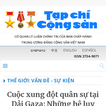
CƠ QUAN LÝ LUẬN CHÍNH TRỊ CỦA BAN CHẤP HÀNH
TRUNG ƯƠNG ĐẢNG CỘNG SẢN VIỆT NAM
ພາສາລາວ
中文
ENGLISH
ESPAÑOL
ISSN 2734-9071
THẾ GIỚI: VẤN ĐỀ - SỰ KIỆN
Cuộc xung đột quân sự tại
Dải Gaza: Những hệ lụy