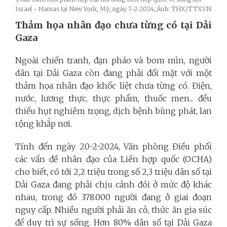
Israel - Hamas tại New York, Mỹ, ngày 7-2-2024_Ảnh: THX/TTXVN
Thảm họa nhân đạo chưa từng có tại Dải
Gaza
Ngoài chiến tranh, đạn pháo và bom mìn, người
dân tại Dải Gaza còn đang phải đối mặt với một
thảm họa nhân đạo khốc liệt chưa từng có. Điện,
nước, lương thực, thực phẩm, thuốc men... đều
thiếu hụt nghiêm trọng, dịch bệnh bùng phát, lan
rộng khắp nơi.
Tính đến ngày 20-2-2024, Văn phòng Điều phối
các vấn đề nhân đạo của Liên hợp quốc (OCHA)
cho biết, có tới 2,2 triệu trong số 2,3 triệu dân số tại
Dải Gaza đang phải chịu cảnh đói ở mức độ khác
nhau, trong đó 378.000 người đang ở giai đoạn
nguy cấp. Nhiều người phải ăn cỏ, thức ăn gia súc
để duy trì sự sống. Hơn 80% dân số tại Dải Gaza