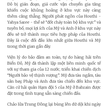
Đỏ bị gián đoạn, giá cước vận chuyển gia tăng
khiến cuộc khủng hoảng ở khu vực này càng
thêm căng thẳng. Người phát ngôn của Houthi -
Yahya Saree - thề sẽ “đốt cháy toàn bộ khu vực” và
tuyên bố, mọi lợi ích của Mỹ và Anh ở khu vực này
đều sẽ trở thành mục tiêu hợp pháp của Houthi.
Đây là cuộc đối đầu lớn nhất giữa Houthi và Mỹ
trong thời gian gần đây.
Viện lý do bảo đảm an toàn, tự do hàng hải trên
Biển Đỏ, Mỹ đã thành lập một liên minh quốc tế
với sự tham gia của 12 nước, triển khai chiến dịch
“Người bảo vệ thịnh vượng”. Mỹ đưa tàu ngầm, tàu
sân bay, Pháp và Anh đưa tàu chiến đến khu vực.
Căn cứ hải quân Hạm đội 5 của Mỹ ở Bahrain được
đặt trong tình trạng sẵn sàng chiến đấu.
Chảo lửa Trung Đông lại bùng lên dữ dội khi ngày