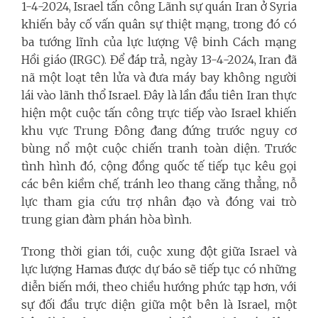
1-4-2024, Israel tấn công Lãnh sự quán Iran ở Syria
khiến bảy cố vấn quân sự thiệt mạng, trong đó có
ba tướng lĩnh của lực lượng Vệ binh Cách mạng
Hồi giáo (IRGC). Để đáp trả, ngày 13-4-2024, Iran đã
nã một loạt tên lửa và đưa máy bay không người
lái vào lãnh thổ Israel. Đây là lần đầu tiên Iran thực
hiện một cuộc tấn công trực tiếp vào Israel khiến
khu vực Trung Đông đang đứng trước nguy cơ
bùng nổ một cuộc chiến tranh toàn diện. Trước
tình hình đó, cộng đồng quốc tế tiếp tục kêu gọi
các bên kiềm chế, tránh leo thang căng thẳng, nỗ
lực tham gia cứu trợ nhân đạo và đóng vai trò
trung gian đàm phán hòa bình.
Trong thời gian tới, cuộc xung đột giữa Israel và
lực lượng Hamas được dự báo sẽ tiếp tục có những
diễn biến mới, theo chiều hướng phức tạp hơn, với
sự đối đầu trực diện giữa một bên là Israel, một