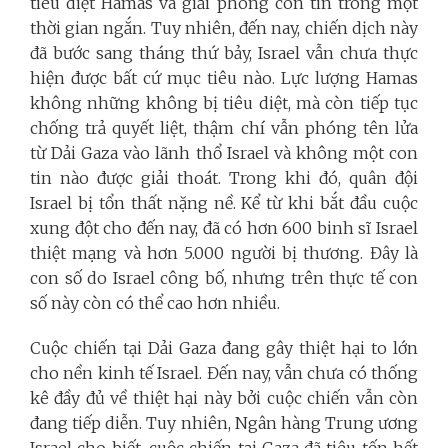
tiêu diệt Hamas và giải phóng con tin trong một
thời gian ngắn. Tuy nhiên, đến nay, chiến dịch này
đã bước sang tháng thứ bảy, Israel vẫn chưa thực
hiện được bất cứ mục tiêu nào. Lực lượng Hamas
không những không bị tiêu diệt, mà còn tiếp tục
chống trả quyết liệt, thậm chí vẫn phóng tên lửa
từ Dải Gaza vào lãnh thổ Israel và không một con
tin nào được giải thoát. Trong khi đó, quân đội
Israel bị tổn thất nặng nề. Kể từ khi bắt đầu cuộc
xung đột cho đến nay, đã có hơn 600 binh sĩ Israel
thiệt mạng và hơn 5.000 người bị thương. Đây là
con số do Israel công bố, nhưng trên thực tế con
số này còn có thể cao hơn nhiều.
Cuộc chiến tại Dải Gaza đang gây thiệt hại to lớn
cho nền kinh tế Israel. Đến nay, vẫn chưa có thống
kê đầy đủ về thiệt hại này bởi cuộc chiến vẫn còn
đang tiếp diễn. Tuy nhiên, Ngân hàng Trung ương