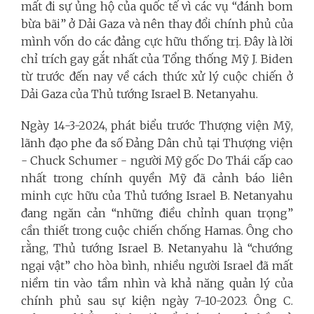
mất đi sự ủng hộ của quốc tế vì các vụ “đánh bom
bừa bãi” ở Dải Gaza và nên thay đổi chính phủ của
mình vốn do các đảng cực hữu thống trị. Đây là lời
chỉ trích gay gắt nhất của Tổng thống Mỹ J. Biden
từ trước đến nay về cách thức xử lý cuộc chiến ở
Dải Gaza của Thủ tướng Israel B. Netanyahu.
Ngày 14-3-2024, phát biểu trước Thượng viện Mỹ,
lãnh đạo phe đa số Đảng Dân chủ tại Thượng viện
- Chuck Schumer - người Mỹ gốc Do Thái cấp cao
nhất trong chính quyền Mỹ đã cảnh báo liên
minh cực hữu của Thủ tướng Israel B. Netanyahu
đang ngăn cản “những điều chỉnh quan trọng”
cần thiết trong cuộc chiến chống Hamas. Ông cho
rằng, Thủ tướng Israel B. Netanyahu là “chướng
ngại vật” cho hòa bình, nhiều người Israel đã mất
niềm tin vào tầm nhìn và khả năng quản lý của
chính phủ sau sự kiện ngày 7-10-2023. Ông C.