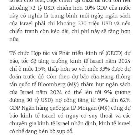
Israel cho biết, cuộc chiến tại Gaza đã tiêu tốn hết
khoảng 72 tỷ USD, chiếm hơn 10% GDP của nước
này, có nghĩa là trung bình mỗi ngày, ngân sách
của Israel phải chi khoảng 270 triệu USD và nếu
chiến tranh còn kéo dài, chi phí này sẽ tăng hơn
nữa.
Tổ chức Hợp tác và Phát triển kinh tế (OECD) dự
báo, tốc độ tăng trưởng kinh tế Israel năm 2024
chỉ ở mức 1,5%, thấp hơn so với mức 3,3% được dự
đoán trước đó. Còn theo dự báo của Hãng thông
tấn quốc tế Bloomberg (Mỹ), thâm hụt ngân sách
của Israel năm 2024 có thể lên tới 9% (tương
đương 30 tỷ USD), nợ công tăng từ 59% lên 62%
GDP. Ngân hàng quốc gia J.P Morgan (Mỹ) cũng dự
báo kinh tế Israel có nguy cơ suy thoái và các
chuyên gia kinh tế Israel nhận định, kinh tế Israel
có thể đang bên bờ sụp đổ.