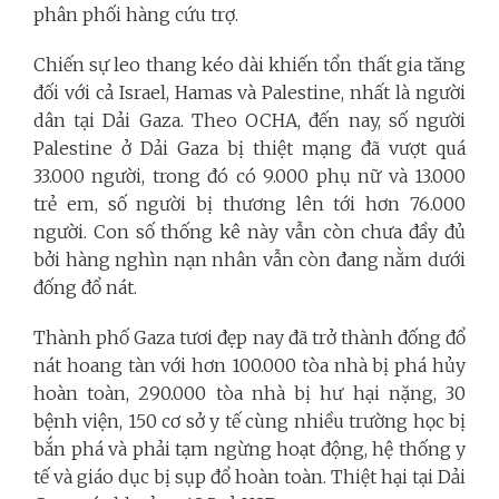
phân phối hàng cứu trợ.
Chiến sự leo thang kéo dài khiến tổn thất gia tăng
đối với cả Israel, Hamas và Palestine, nhất là người
dân tại Dải Gaza. Theo OCHA, đến nay, số người
Palestine ở Dải Gaza bị thiệt mạng đã vượt quá
33.000 người, trong đó có 9.000 phụ nữ và 13.000
trẻ em, số người bị thương lên tới hơn 76.000
người. Con số thống kê này vẫn còn chưa đầy đủ
bởi hàng nghìn nạn nhân vẫn còn đang nằm dưới
đống đổ nát.
Thành phố Gaza tươi đẹp nay đã trở thành đống đổ
nát hoang tàn với hơn 100.000 tòa nhà bị phá hủy
hoàn toàn, 290.000 tòa nhà bị hư hại nặng, 30
bệnh viện, 150 cơ sở y tế cùng nhiều trường học bị
bắn phá và phải tạm ngừng hoạt động, hệ thống y
tế và giáo dục bị sụp đổ hoàn toàn. Thiệt hại tại Dải