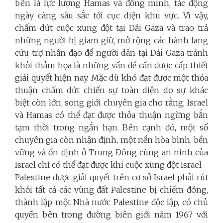
bên là lực lượng Hamas và đồng minh, tác động
ngày càng sâu sắc tới cục diện khu vực. Vì vậy,
chấm dứt cuộc xung đột tại Dải Gaza và trao trả
những người bị giam giữ, mở rộng các hành lang
cứu trợ nhân đạo để người dân tại Dải Gaza tránh
khỏi thảm họa là những vấn đề cần được cấp thiết
giải quyết hiện nay. Mặc dù khó đạt được một thỏa
thuận chấm dứt chiến sự toàn diện do sự khác
biệt còn lớn, song giới chuyên gia cho rằng, Israel
và Hamas có thể đạt được thỏa thuận ngừng bắn
tạm thời trong ngắn hạn. Bên cạnh đó, một số
chuyên gia còn nhận định, một nền hòa bình, bền
vững và ổn định ở Trung Đông cùng an ninh của
Israel chỉ có thể đạt được khi cuộc xung đột Israel -
Palestine được giải quyết trên cơ sở Israel phải rút
khỏi tất cả các vùng đất Palestine bị chiếm đóng,
thành lập một Nhà nước Palestine độc lập, có chủ
quyền bên trong đường biên giới năm 1967 với