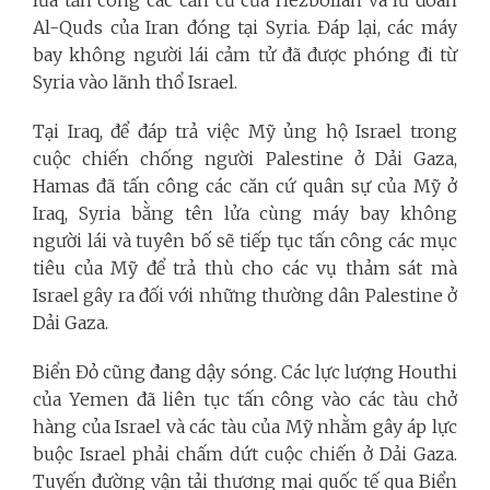
lửa tấn công các căn cứ của Hezbollah và lữ đoàn
Al-Quds của Iran đóng tại Syria. Đáp lại, các máy
bay không người lái cảm tử đã được phóng đi từ
Syria vào lãnh thổ Israel.
Tại Iraq, để đáp trả việc Mỹ ủng hộ Israel trong
cuộc chiến chống người Palestine ở Dải Gaza,
Hamas đã tấn công các căn cứ quân sự của Mỹ ở
Iraq, Syria bằng tên lửa cùng máy bay không
người lái và tuyên bố sẽ tiếp tục tấn công các mục
tiêu của Mỹ để trả thù cho các vụ thảm sát mà
Israel gây ra đối với những thường dân Palestine ở
Dải Gaza.
Biển Đỏ cũng đang dậy sóng. Các lực lượng Houthi
của Yemen đã liên tục tấn công vào các tàu chở
hàng của Israel và các tàu của Mỹ nhằm gây áp lực
buộc Israel phải chấm dứt cuộc chiến ở Dải Gaza.
Tuyến đường vận tải thương mại quốc tế qua Biển