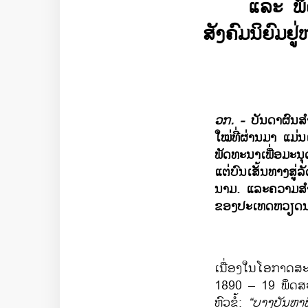
ແລະ ພຶດຕິ
ສັງຄົມ​ນິຍົມ
ວກ. -
ບັນດາ​ຜົນ
ສ
ໃໝ່​ທີ່​ຜ່ານ​ມາ​ ແມ່
ພັດທະນາ​ເພື່ອ​ມະນຸ
ແຕ່​ບົນ​ເສັ້ນ​ທາງ​ສູ່​ລ
ນາມ. ​ແລະ​ຄວາມ
ສຳ
ຂອງ​ປະ​ເທດ​ຫວຽດ
ເນື່ອງ​ໃນ​ໂອກາດ​ສະ
1890 – 19 ພຶດສະພາ
ຫົວ​ຂໍ້:
“ບາງ​ບັນຫາ​ທິດ