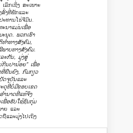
 ເລິກ​ເຊິ່ງ ສະ​ເພາະ​
ງ​ທີ່​ພັກ​ແລະ​
ປະທານ​ໂຮ່ຈີ​ມິນ.
ທະນາ​ແມ່ນ​ເພື່ອ​
ນມະ​ນຸດ​. ພວກ​ເຮົາ​
​
ທຳ
​ທາງສັງຄົມ​, ​
ີ​ພາບ​ທາງ​ສັງຄົມ.
ກັນ, ມຸ່ງ​ສູ່​
ກິນປາ​ນ້ອຍ” ​ເພື່ອ​
່​ຍືນ​ຍົງ, ກົມກຽວ​
ຸ້ນປັດຈຸບັນແລະ
ດຸທີ່ບໍ່ມີຂອບເຂດ
ອຳນາດທີ່ແທ້ຈິງ
ັບ​ໃຊ້​ຊົນ​ກຸ່ມ​
້າ​ໝາຍ ​ແລະ ​
ື​ແລະມຸ່ງ​ໄປ​ເຖິງ​