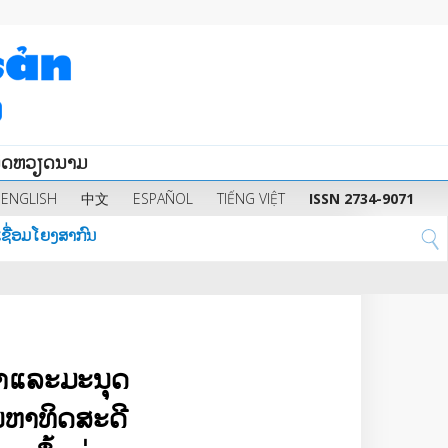
ນິດຫວຽດນາມ
ENGLISH
中文
ESPAÑOL
TIẾNG VIỆT
ISSN 2734-9071
ຊື່ອມໂຍງສາກົນ
ໜ້າ​ແລະ​ມະນຸດ
ຫາ​ທິດ​ສະ​ດີ​