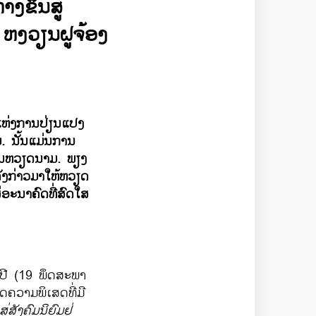
​ຂຶ້ນ​ສູ່​
 ຫງວຽນ​ຝູຈ້ອງ
່ງ​ການ​ປ່ຽນ​ແປງ​
ມ. ນັ້ນ​ແມ່ນ​ການ​
ຊົນ​ຫວຽດນາມ. ພຽງ​
ັ່ງ​ກ່າວ​ມາ​ໃຫ້​ຫວຽດ​
່​ອະນາຄົດ​ທີ່​ສົດ​ໃສ​
31 ປີ (19 ພຶດສະພາ
ມ​ພິ​ເສດ​ທີ່​ມີ​
ສັງຄົມ​ນິຍົມ​ຢູ່​