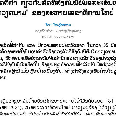
​ກຳ​ ກ່ຽວ​ກັບ​ລັດທິ​ສັງຄົມ​ນິຍົມ​ແລະ​ເສັ້ນທາງ
​​ຢູ່​ຫວຽດນາມ” ຂອງ​ສະຫາຍ​ເລຂາທິການ​ໃຫຍ່
ໂດຍ ໂດະງ້ອກອານ
ຮອງຫົວໜ້າຄະນະເສດຖະກິດສູນກາງ
02:04, 29-11-2021
ຳ
​ເລັດ​ທີ່
ສຳ
ຄັນ ​ແລະ ​ມີ​ຄວາມ​ໝາຍ​ປະຫວັດສາດ ​ໃນ​ກວ່າ 35 ປີ​ແຫ
ນ​ເຄື່ອງ​ໝາຍ​ຢັ້ງຢືນ​ຄຸນຄ່າ​ຕົວ​ຈິງ​ຂອງລັດທິ​ສັງຄົມ​ນິຍົມ​ໃນ​ຫວຽດນາ
ດ, ພັດທະນາ​ເພື່ອ​ຍົກ​ລະດັບ​ຈິດ
ສຳ
ນຶກ​ແລະ​ກຽດ​ສັກ​ສີ​ຂອງ​ປະຊາ
ັດທິສັງ​ຄົມ​ນິ​ຍົມ​ເທົ່າ​ນັ້ນ​ ຈຶ່ງ​ສາ​ມາດ
ນຳ
​ຄວາມ
ສຳ​ເລັດ
ອັນ​ໃຫຍ່​ຫຼວງ​ດ
​ເລັດ​ເຫຼົ່າ​ນີ້
​ແມ່ນ​​ເງື່ອນ​ໄຂ​ເບື້ອງ​ຕົ້ນ, ສ້າງ​ກຳລັງ​ແຮງ​ເພື່ອ​ກ້າວ​ໄປ​ສູ
ນາມ.
​ເຫຼີ​ມສະຫຼອງ​ວັນ​ຄ້າຍ​ວັນ​ເກີດ​ຂອງ​ປະທານ​ໂຮ່ຈີ​ມິນ​ຄົບຮອບ 1
 2021), ສະຫາຍ​ເລຂາທິການ​ໃຫຍ່ ຫງວຽນ​ຝູຈ້ອງ ​ໄດ້​ຂຽນ​ບົດ​ຄວາ
​ສະ​ດີ​ແລະ​ພຶດຕິ​ກຳ​ກ່ຽວ​ກັບ​ລັດທິ​ສັງຄົມ​ນິຍົມ ​ແລະ ​ເສັ້ນທາງ​ຂຶ້ນ​ສູ່​