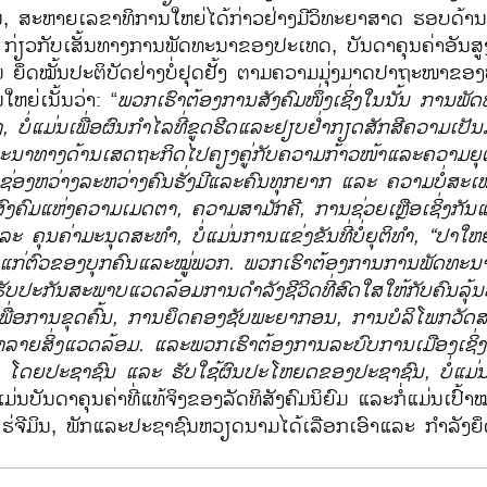
ນ, ສະຫາຍ​ເລຂາທິການ​ໃຫຍ່​ໄດ້​ກ່າວ​ຢ່າງ​ມີ​ວິ​ທະ​ຍາ​ສາດ ຮອບດ້ານ​
ຽວ​ກັບ​ເສັ້ນທາງການພັດທະນາ​ຂອງ​ປະ​ເທດ, ບັນດາ​ຄຸນຄ່າ​ອັນ​ສູງ​ສົ່
ດໝັ້ນປະຕິບັດ​ຢ່າງ​ບໍ່​ຢຸດ​ຢັ້ງ ​ຕາມ​ຄວາມ​ມຸ່ງ​ມາດ​ປາ​ຖະໜາ​ຂອງ​
ຍ່​ເນັ້ນ​ວ່າ: “
ພວກ​ເຮົາ​ຕ້ອງການ​ສັງຄົມ​ໜຶ່ງ​ເຊິ່ງ​ໃນ​ນັ້ນ ການ​ພັດ
ງ
, ບໍ່​ແມ່ນ​ເພື່ອ​ຜົນ​ກໍາ​ໄລ​ທີ່​ຂູດ​ຮີດ​ແລະ​​ຢຽບຢ່ຳ​ກຽດ​ສັກ​ສີ​ຄວາມ​ເປັ
ນາ​ທາງ​ດ້ານ​ເສດຖະກິດ​ໄປ​ຄຽງ​ຄູ່​ກັບ​ຄວາມ​ກ້າວໜ້າ​ແລະຄວາມຍຸຕິ
ຊ່ອງ​ຫວ່າງ​ລະຫວ່າງຄົນຮັ່ງມີ​ແລະ​ຄົນ​ທຸກ​ຍາກ
ແລະ ຄວາມ​ບໍ່​ສະ​ເໝ
ງ​ຄົມ​ແຫ່ງ​ຄວາມ​ເມດ​ຕາ, ຄວາມ​ສາມັກຄີ, ການ​ຊ່ວຍ​ເຫຼືອ​ເຊິ່ງກັນ​ແລະ​
​ແລະ ຄຸນຄ່າ​ມະນຸດສະທຳ, ບໍ່ແມ່ນການແຂ່ງຂັນທີ່ບໍ່ຍຸຕິທຳ, “ປາ​ໃຫຍ່​
ນແກ່ຕົວຂອງບຸກຄົນແລະໝູ່​ພວກ. ພວກ​ເຮົາ​ຕ້ອງການ​ການ​ພັດທະນາ​ທີ
ອ​ຮັບປະກັນ​ສະພາບ​ແວດ​ລ້ອມ​ການ​
ດຳ
ລັງ​ຊີວິດ​ທີ່​ສົດ​ໃສ​ໃຫ້​ກັບຄົນລ
ເພື່ອການຂຸດຄົ້ນ, ການຍຶດຄອງຊັບ​ພະ​ຍາ​ກອນ, ການບໍລິໂພກວັດສະ
າຍສິ່ງແວດລ້ອມ. ​ແລະ​ພວກ​ເຮົາ​ຕ້ອງການ​ລະບົບ​ການ​ເມືອງ​ເຊິ່ງ
ດຍປະຊາຊົນ ແລະ ຮັບໃຊ້ຜົນປະໂຫຍດຂອງປະຊາຊົນ, ບໍ່ແມ່ນ​ເພື່ອ​ຮ
​ແມ່ນ​ບັນດາ​ຄຸນຄ່າ​ທີ່​ແທ້​ຈິງ​ຂອງ​ລັດທິ​ສັງຄົມ​ນິຍົມ ​ແລະ​ກໍ່​ແມ່ນ​ເປົ
ໂຮ່ຈີ​ມິນ, ພັກ​ແລະປະຊາຊົນຫວຽດນາມ​ໄດ້​ເລືອກ​ເອົາ​ແລະ ກຳລັງ​ຍຶດຖ