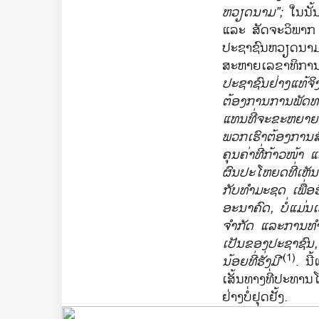
ຫວຽດນາມ”
;
​ໃນ​ນັ້
ແລະ ສັດຈະ​ວິພາກ​ ກ່
ປະຊາຊົນ​ຫວຽດນາມ ຍຶ
ສະຫາຍ​ເລຂາທິການ​ໃຫ
ປະຊາຊົນ​ຢ່າງ​ແທ້​ຈິ
ຕ້ອງການ​ການ​ພັດທະ
ແທນ​ທີ່​ຈະ​ຂະຫຍາຍ​
ພວກ​ເຮົາ​ຕ້ອງການ​ສົ
ຄຸນຄ່າ​ທີ່​ກ້າວໜ້າ 
ຜົນ​ປະ​ໂຫຍ​ດທີ່ເຫັ
ກັບ​ທຳ​ມະ​ຊດ ​ເພື່
ອະນາຄົດ, ບໍ່ແມ່ນ
ຈໍາກັດ ແລະການທໍາລ
ເປັນຂອງປະຊາຊົນ, ໂ
(1)
ນ້ອຍທີ່ຮັ່ງມີ”
. ນີ້
ເສັ້ນທາງ​ທີ່​ປະທານ​
ຢ່າງ​ບໍ່​ຢຸດ​ຢັ້ງ.