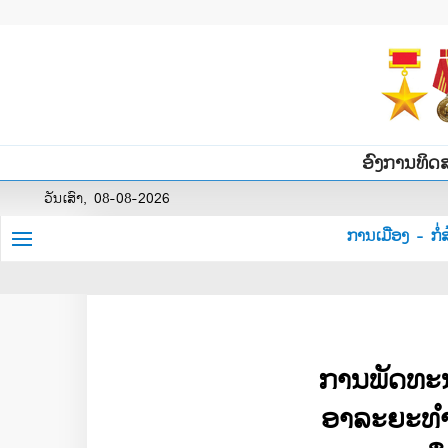
ອົງການທິດ
ວັນເສົາ, 08-08-2026
ການເມືອງ - ກໍ່ສ
ການພັດທະນາ​ເ
​ອາລະຍະທ