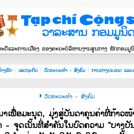
ສະດີແລະການເມືອງ ຂອງຄະນະບໍລິຫານງານສູນກາງ ພັກກອມມູ
້າງພັກ
ເສດຖະກິດ
ວັດທະນະທຳ - ສັງຄົມ
ການຕ່າງປະເທດ ແລະເ
ວັດທະນະທຳ - ສັງຄົມ
ພື່ອ​ມະນຸດ, ມຸ່ງ​ສູ່​ບັນດາ​ຄຸນຄ່າ​ທີ່​ກ້າວ
ຳ
- ຈຸດ​ເນັ້ນ​ທີ່​ສຳຄັນ​ໃນ​ບົດ​ຄວາມ “ບາງ​ບັນ