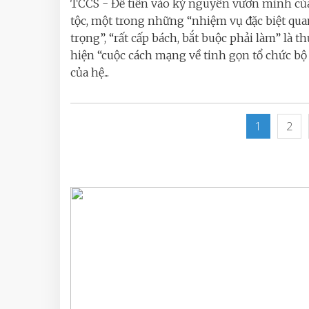
TCCS - Để tiến vào kỷ nguyên vươn mình củ
tộc, một trong những “nhiệm vụ đặc biệt qua
trọng”, “rất cấp bách, bắt buộc phải làm” là t
hiện “cuộc cách mạng về tinh gọn tổ chức b
của hệ...
1
2