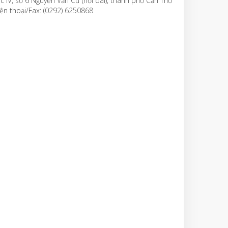
c IV, số 6 Nguyễn Văn Cừ (nối dài), thành phố Cần Thơ
ện thoại/Fax: (0292) 6250868