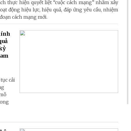
bách thực hiện quyết liệt “cuộc cách mạng” nhằm xây
hoạt động hiệu lực, hiệu quả, đáp ứng yêu cầu, nhiệm
i đoạn cách mạng mới.
hính
quả
 kỷ
Nam
tục cải
ng
 mô
rong