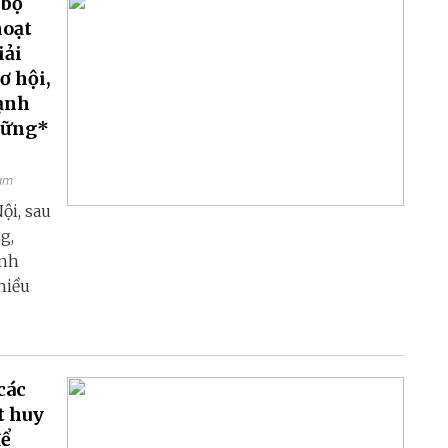
 bộ
hoạt
iải
ơ hội,
mạnh
 vững*
Nam
ội, sau
g,
ành
hiều
các
t huy
để