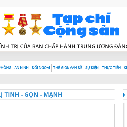
ÍNH TRỊ CỦA BAN CHẤP HÀNH TRUNG ƯƠNG ĐẢN
HÒNG - AN NINH - ĐỐI NGOẠI
THẾ GIỚI: VẤN ĐỀ - SỰ KIỆN
THỰC TIỄN - 
 TINH - GỌN - MẠNH