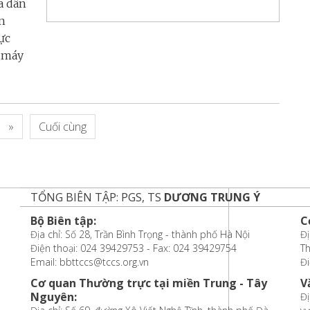
a dân
n
hực
ộ máy
»
Cuối cùng
TỔNG BIÊN TẬP: PGS, TS
DƯƠNG TRUNG Ý
Bộ Biên tập:
C
Địa chỉ: Số 28, Trần Bình Trọng - thành phố Hà Nội
Đị
Điện thoại: 024 39429753 - Fax: 024 39429754
T
Email: bbttccs@tccs.org.vn
Đi
Cơ quan Thường trực tại miền Trung - Tây
V
Nguyên:
Đị