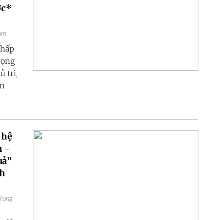
ớc*
Nam
Chấp
rọng
 trì,
ản
 hệ
n -
uả”
nh
Trung