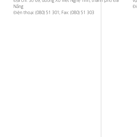
Địa chỉ: Số 69, đường Xô Viết Nghệ Tĩnh, thành phố Đà
vự
Nẵng
Đi
Điện thoại: (080) 51 301; Fax: (080) 51 303