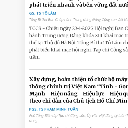
phát triển nhanh và bền vững đất nư
GS, TS TÔ LÂM
Tổng Bí thư Ban Chấp hành Trung ương Đảng Cộng sản Việt 
TCCS - Chiều ngày 23-1-2025, Hội nghị Ban 
hành Trung ương Đảng khóa XIII khai mạc t
thể tại Thủ đô Hà Nội. Tổng Bí thư Tô Lâm chủ
phát biểu khai mạc hội nghị. Tạp chí Cộng s
trân...
Xây dựng, hoàn thiện tổ chức bộ máy
thống chính trị Việt Nam “Tinh - Gọ
Mạnh - Hiệu năng - Hiệu lực - Hiệu q
theo chỉ dẫn của Chủ tịch Hồ Chí Mi
PGS, TS PHẠM MINH TUẤN
Phó Tổng Biên tập Tạp chí Cộng sản, Ủy viên Hội đồng Lý luận 
ương