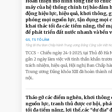
Hoàn thiện mô hình tổng thể tổ chức
máy của hệ thống chính trị bảo đảm 
động hiệu lực, hiệu quả, khơi thông, g
phóng mọi nguồn lực, tận dụng mọi c
khai thác tối đa các tiềm năng, thế 
để phát triển đất nước nhanh và bền
GS, TS TÔ LÂM
Tổng Bí thư Ban Chấp hành Trung ương Đảng Cộng sản Việt 
TCCS - Chiều ngày 24-1-2025, tại Thủ đô Hà N
gần 2 ngày làm việc với tinh thần khẩn trươn
trách nhiệm, hiệu quả, Hội nghị Ban Chấp h
Trung ương Đảng khóa XIII đã hoàn thành n
nội...
Tháo gỡ các điểm nghẽn, khơi thông 
nguồn lực, tranh thủ được cơ hội, phá
tối đa tiềm năng, lợi thế,các “dư địa” 