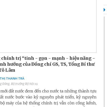
 chính trị “tinh - gọn - mạnh - hiệu năng -
định hướng của Đồng chí GS, TS, Tổng Bí thư
Tô Lâm
THỊ THANH TRÀ
g Đảng, Bộ trưởng Bộ Nội vụ
 mới đất nước đem đến cho nước ta những thành tựu
ể đất nước bước vào kỷ nguyên phát triển, kỷ nguyên
 bộ máy của hệ thống chính trị vẫn còn cồng kềnh,