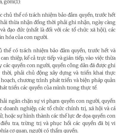
, gồm(1):
ác chủ thể có trách nhiệm bảo đảm quyền, trước hết
 phải thừa nhận đồng thời phải ghi nhận, ngày càng
à đạo đức (nhất là đối với các tổ chức xã hội), các
văn hóa của con người.
hủ thể có trách nhiệm bảo đảm quyền, trước hết và
n thiệp, kể cả trực tiếp và gián tiếp, vào việc thừa
ẩy các quyền con người, quyền công dân đã được ghi
 thời, phải chủ động xây dựng và triển khai thực
kế hoạch, chương trình phát triển và biện pháp quản
hát triển các quyền của mình trong thực tế.
 phải ngăn chặn sự vi phạm quyền con người, quyền
 doanh nghiệp, các tổ chức chính trị, xã hội và cá
ử, hoặc sự hình thành các thế lực đe dọa quyền con
điều tra, trừng trị và phục hồi các quyền đã bị vi
hía cơ quan, người có thẩm quyền.