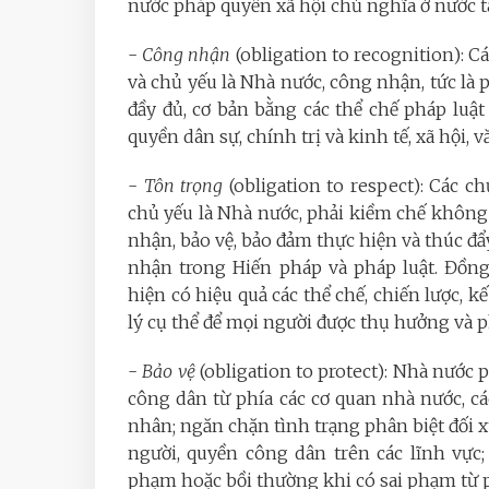
nước pháp quyền xã hội chủ nghĩa ở nước ta
-
Công nhận
(obligation to recognition): C
và chủ yếu là Nhà nước, công nhận, tức là
đầy đủ, cơ bản bằng các thể chế pháp luật v
quyền dân sự, chính trị và kinh tế, xã hội, 
-
Tôn trọng
(obligation to respect): Các c
chủ yếu là Nhà nước, phải kiềm chế không ca
nhận, bảo vệ, bảo đảm thực hiện và thúc đ
nhận trong Hiến pháp và pháp luật. Đồng
hiện có hiệu quả các thể chế, chiến lược, 
lý cụ thể để mọi người được thụ hưởng và p
-
Bảo vệ
(obligation to protect): Nhà nước
công dân từ phía các cơ quan nhà nước, các
nhân; ngăn chặn tình trạng phân biệt đối x
người, quyền công dân trên các lĩnh vực; 
phạm hoặc bồi thường khi có sai phạm từ p