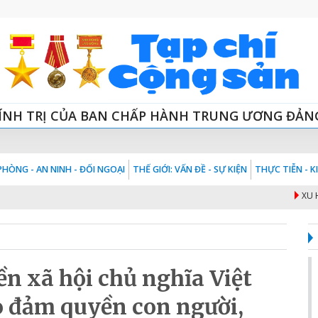
ÍNH TRỊ CỦA BAN CHẤP HÀNH TRUNG ƯƠNG ĐẢN
HÒNG - AN NINH - ĐỐI NGOẠI
THẾ GIỚI: VẤN ĐỀ - SỰ KIỆN
THỰC TIỄN - 
XU HƯỚN
n xã hội chủ nghĩa Việt
o đảm quyền con người,