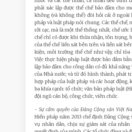
nước và các thể nhân, cá nhân đều bình 
phải xác lập được thể chế bảo đảm cho mọ
không (và không thể) đòi hỏi cái ở ngoài
pháp và luật pháp nói chung. Các thể chế, 
rời rạc, mà là một thể thống nhất, chế ước l
chế chỉ có được khi thừa nhận, tôn trọng, b
của thể chế liền sát bên trên và liền sát bê
kiện, môi trường thể chế như vậy, chỉ tòa
Việc thực hiện pháp luật được bảo đảm bằn
lập bảo đảm cho công dân có đủ khả năng v
của Nhà nước; và từ đó hình thành, phát tr
hợp pháp của luật pháp và các hoạt động, 
ba khía cạnh: tổ chức; văn bản pháp luật (H
đội ngũ cán bộ, công chức, viên chức.
-
Sự cầm quyền của Đảng Cộng sản Việt Na
Hiến pháp năm 2013 chế định Đảng Cộng s
vụ nhân dân, chịu sự giám sát của nhân
quyết định của mình. Các tổ chức đảng và