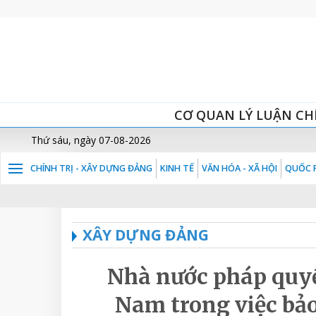
CƠ QUAN LÝ LUẬN CH
Thứ sáu, ngày 07-08-2026
CHÍNH TRỊ - XÂY DỰNG ĐẢNG
KINH TẾ
VĂN HÓA - XÃ HỘI
QUỐC P
XÂY DỰNG ĐẢNG
Nhà nước pháp quyề
Nam trong việc bả