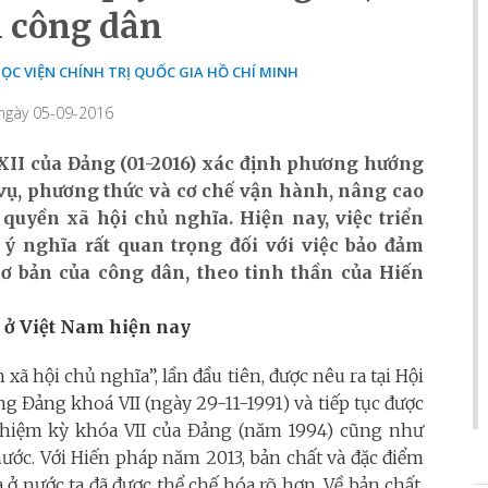
 công dân
C VIỆN CHÍNH TRỊ QUỐC GIA HỒ CHÍ MINH
 ngày 05-09-2016
 XII của Đảng (01-2016) xác định phương hướng
vụ, phương thức và cơ chế vận hành, nâng cao
quyền xã hội chủ nghĩa. Hiện nay, việc triển
ý nghĩa rất quan trọng đối với việc bảo đảm
ơ bản của công dân, theo tinh thần của Hiến
 ở Việt Nam hiện nay
ã hội chủ nghĩa”, lần đầu tiên, được nêu ra tại Hội
 Đảng khoá VII (ngày 29-11-1991) và tiếp tục được
nhiệm kỳ khóa VII của Đảng (năm 1994) cũng như
ước. Với Hiến pháp năm 2013, bản chất và đặc điểm
ở nước ta đã được thể chế hóa rõ hơn. Về bản chất,