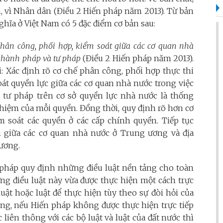
, vì Nhân dân (Điều 2 Hiến pháp năm 2013). Từ bản
hĩa ở Việt Nam có 5 đặc điểm cơ bản sau:
phân công, phối hợp, kiểm soát giữa các cơ quan nhà
, hành pháp và tư pháp
(Điều 2 Hiến pháp năm 2013).
i: Xác định rõ cơ chế phân công, phối hợp thực thi
oát quyền lực giữa các cơ quan nhà nước trong việc
, tư pháp trên cơ sở quyền lực nhà nước là thống
nhiệm của mỗi quyền. Đồng thời, quy định rõ hơn cơ
m soát các quyền ở các cấp chính quyền. Tiếp tục
 giữa các cơ quan nhà nước ở Trung ương và địa
ương.
 pháp quy định những điều luật nền tảng cho toàn
ững điều luật này vừa được thực hiện một cách trực
luật hoặc luật để thực hiện tùy theo sự đòi hỏi của
ằng, nếu Hiến pháp không được thực hiện trực tiếp
liên thông với các bộ luật và luật của đất nước thì