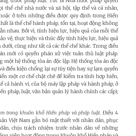
đẳng trước pháp luật. Tức là Nhà nước pháp quyền
i thể chế nhà nước và xã hội, tập thể và cá nhân,
 hoặc ở trên những điều được quy định trong Hiến
nhất là thể chế hành pháp, tồn tại, hoạt động không
ẫn nhau. Bởi vì, tính hiệu lực, hiệu quả của mỗi thể
ảo vệ, thực hiện và thúc đẩy tính hiệu lực, hiệu quả
n dưới, cũng như tất cả các thể chế khác. Trong điều
 án mới có quyền phán xử việc tuân thủ luật pháp.
g một hệ thống tòa án độc lập. Hệ thống tòa án độc
à điều kiện chống lại sự tùy tiện hay sự lạm quyền
iển một cơ chế chặt chẽ để kiểm tra tính hợp hiến,
kể cả hành vi, của bộ máy lập pháp và hành pháp, ở
iến pháp, luật, văn bản quản lý hành chính các cấp);
m trong khuôn khổ Hiến pháp và pháp luật
. Điều 4
ản Việt Nam gắn bó mật thiết với nhân dân, phục
 dân, chịu trách nhiệm trước nhân dân về những
 đảng viên hoạt động trong khuôn khổ Hiến pháp và