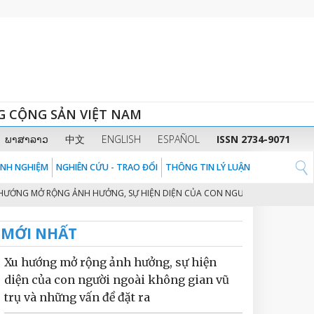
G CỘNG SẢN VIỆT NAM
ພາສາລາວ
中文
ENGLISH
ESPAÑOL
ISSN 2734-9071
KINH NGHIỆM
NGHIÊN CỨU - TRAO ĐỔI
THÔNG TIN LÝ LUẬN
G MỞ RỘNG ẢNH HƯỞNG, SỰ HIỆN DIỆN CỦA CON NGƯỜI NGOÀI KHÔNG GIAN 
MỚI NHẤT
Xu hướng mở rộng ảnh hưởng, sự hiện
diện của con người ngoài không gian vũ
trụ và những vấn đề đặt ra