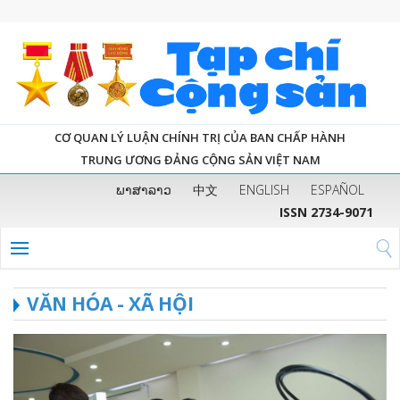
CƠ QUAN LÝ LUẬN CHÍNH TRỊ CỦA BAN CHẤP HÀNH
TRUNG ƯƠNG ĐẢNG CỘNG SẢN VIỆT NAM
ພາສາລາວ
中文
ENGLISH
ESPAÑOL
ISSN 2734-9071
VĂN HÓA - XÃ HỘI