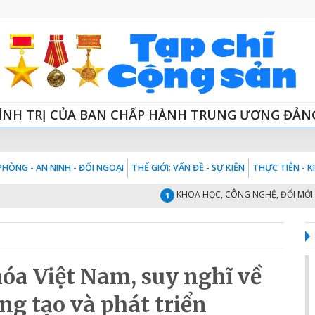
ÍNH TRỊ CỦA BAN CHẤP HÀNH TRUNG ƯƠNG ĐẢN
HÒNG - AN NINH - ĐỐI NGOẠI
THẾ GIỚI: VẤN ĐỀ - SỰ KIỆN
THỰC TIỄN - 
KHOA HỌC, CÔNG NGHỆ, ĐỔI MỚI SÁNG
1
óa Việt Nam, suy nghĩ về
ng tạo và phát triển