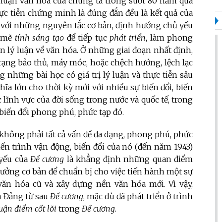
ý luận văn hóa của chúng ta trong suốt 80 năm qua
ực tiễn chứng minh là đúng đắn đều là kết quả của
với những nguyên tắc cơ bản, định hướng chủ yếu
h mẽ
tính sáng tạo
để tiếp tục
phát triển
, làm phong
n lý luận về văn hóa. Ở những giai đoạn nhất định,
 trạng bảo thủ, máy móc, hoặc chệch hướng, lệch lạc
g những bài học có giá trị lý luận và thực tiễn sâu
ĩa lớn cho thời kỳ mới với nhiều sự biến đổi, biến
 lĩnh vực của đời sống trong nước và quốc tế, trong
 biến đổi phong phú, phức tạp đó.
 không phải tất cả vấn đề đa dạng, phong phú, phức
iến trình vận động, biến đổi của nó (đến năm 1943)
 yếu của
Đề cương
là khẳng định những quan điểm
 tưởng cơ bản để chuẩn bị cho việc tiến hành một sự
 văn hóa cũ và xây dựng nền văn hóa mới. Vì vậy,
a Đảng từ sau
Đề cương
, mặc dù đã phát triển ở trình
uận điểm cốt lõi
trong
Đề cương
.