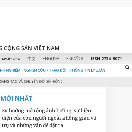
G CỘNG SẢN VIỆT NAM
ພາສາລາວ
中文
ENGLISH
ESPAÑOL
ISSN 2734-9071
KINH NGHIỆM
NGHIÊN CỨU - TRAO ĐỔI
THÔNG TIN LÝ LUẬN
 TẠO VÀ CHUYỂN ĐỔI SỐ: ĐỘNG LỰC CHÍNH CHO MÔ HÌNH TĂNG TRƯỞNG MỚ
MỚI NHẤT
Xu hướng mở rộng ảnh hưởng, sự hiện
diện của con người ngoài không gian vũ
trụ và những vấn đề đặt ra