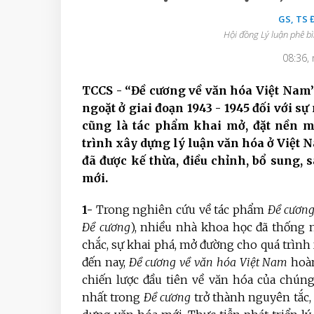
GS, TS
Hội đồng Lý luận phê b
08:36,
TCCS - “Đề cương về văn hóa Việt Nam”
ngoặt ở giai đoạn 1943 - 1945 đối với s
cũng là tác phẩm khai mở, đặt nền 
trình xây dựng lý luận văn hóa ở Việt 
đã được kế thừa, điều chỉnh, bổ sung, 
mới.
1-
Trong nghiên cứu về tác phẩm
Đề cương
Đề cương
), nhiều nhà khoa học đã thống 
chắc, sự khai phá, mở đường cho quá trình 
đến nay,
Đề cương về văn hóa Việt Nam
hoàn
chiến lược đầu tiên về văn hóa của chúng
nhất trong
Đề cương
trở thành nguyên tắc,