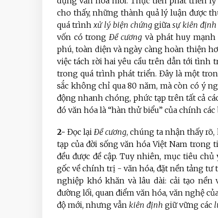
dựng văn hóa mới. Thực tiễn phát triển l
cho thấy, những thành quả lý luận được th
quá trình
xử lý biện chứng
giữa
sự kiên định
vốn có trong
Đề cương
và phát huy mạn
phú, toàn diện và ngày càng hoàn thiện hơ
việc tách rời hai yêu cầu trên dẫn tới tình
trong quá trình phát triển. Đây là một tron
sắc không chỉ qua 80 năm, mà còn có ý ngh
động nhanh chóng, phức tạp trên tất cả các
đó văn hóa là “hàn thử biểu” của chính các
2-
Đọc lại
Đề cương
, chúng ta nhận thấy rõ,
tạp của đời sống văn hóa Việt Nam trong t
đều được đề cập. Tuy nhiên, mục tiêu chủ
gốc về chính trị - văn hóa, đặt nền tảng tư
nghiệp khó khăn và lâu dài: cải tạo nền
đường lối, quan điểm văn hóa, văn nghệ củ
độ mới, nhưng vẫn
kiên định
giữ vững các
l