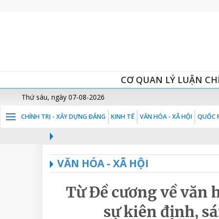
CƠ QUAN LÝ LUẬN CH
Thứ sáu, ngày 07-08-2026
CHÍNH TRỊ - XÂY DỰNG ĐẢNG
KINH TẾ
VĂN HÓA - XÃ HỘI
QUỐC P
VĂN HÓA - XÃ HỘI
Từ Đề cương về văn h
sự kiên định, sá