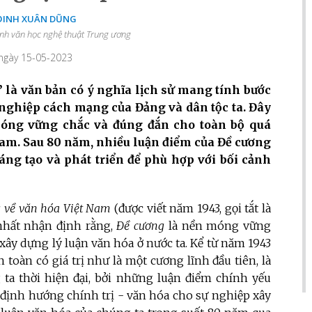
 ĐINH XUÂN DŨNG
ình văn học nghệ thuật Trung ương
 ngày 15-05-2023
 là văn bản có ý nghĩa lịch sử mang tính bước
ự nghiệp cách mạng của Đảng và dân tộc ta. Đây
móng vững chắc và đúng đắn cho toàn bộ quá
Nam. Sau 80 năm, nhiều luận điểm của Đề cương
sáng tạo và phát triển để phù hợp với bối cảnh
 về văn hóa Việt Nam
(được viết năm 1943, gọi tắt là
nhất nhận định rằng,
Đề cương
là nền móng vững
xây dựng lý luận văn hóa ở nước ta. Kể từ năm 1943
 toàn có giá trị như là một cương lĩnh đầu tiên, là
 ta thời hiện đại, bởi những luận điểm chính yếu
 định hướng chính trị - văn hóa cho sự nghiệp xây