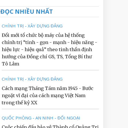
ĐỌC NHIỀU NHẤT
CHÍNH TRỊ - XÂY DỰNG ĐẢNG
Đổi mới tổ chức bộ máy của hệ thống
chính trị “tinh - gọn - mạnh - hiệu năng -
hiệu lực - hiệu quả” theo tinh thần định
hướng của Đồng chí GS, TS, Tổng Bí thư
Tô Lâm
CHÍNH TRỊ - XÂY DỰNG ĐẢNG
Cách mạng Tháng Tám năm 1945 - Bước
ngoặt vĩ đại của cách mạng Việt Nam
trong thế kỷ XX
QUỐC PHÒNG - AN NINH - ĐỐI NGOẠI
Cuộc chiến đấu bảo vệ Thành cổ Quảng Trị