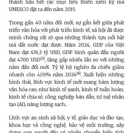
thành hầu hết các mục tiêu thiên niên kỷ mà
UNESCO đặt ra đến năm 2015.
Trong gần 40 năm đổi mới, sự gắn kết giữa phát
triển văn hóa với phát triển kinh tế, xã hội đã được
minh chứng rất rõ qua những thành tựu nổi bật
mà đất nước đạt được. Năm 2024, GDP của Việt
Nam đạt 476,3 tỷ
USD, GDP bình quân đầu người
(5)
đạt 4.700 USD
, tăng gấp nhiều lần so với những
năm đầu đổi mới. Tỷ lệ hộ nghèo đa chiều giảm
(6)
nhanh
còn
4,06
% năm 2024
. Xuất hiện những
hình thái, lĩnh vực kinh tế mới mang hàm lượng
văn hóa cao, như kinh tế xanh, kinh tế tuần hoàn,
kinh tế chia sẻ, công nghiệp bán dẫn, trí tuệ nhân
tạo (AI), năng lượng sạch...
Lĩnh vực an sinh xã hội, y tế, giáo dục và đào tạo,
khoa học và công nghệ, bảo vệ môi trường, xây
dựng con người đều có nhiều chuyển biến tích