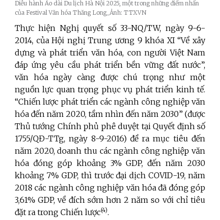
Diễu hành Áo dài Du lịch Hà Nội 2025, một trong những điểm nhấn
của Festival Văn hóa Thăng Long_Ảnh: TTXVN
Thực hiện Nghị quyết số 33
-NQ/TW, ngày 9-6-
2014, của Hội nghị Trung ương 9 khóa XI “Về xây
dựng và phát triển văn hóa, con người Việt Nam
đáp ứng yêu cầu phát triển bền vững đất nước
”,
văn hóa ngày càng được chú trọng như một
nguồn lực quan trọng phục vụ phát triển kinh tế.
“Chiến lược phát triển các ngành công nghiệp văn
hóa đến năm 2020, tầm nhìn đến năm 2030”
(được
Thủ tướng Chính phủ
phê duyệt tại Quyết định số
1755/QĐ-TTg,
ngày 8-9-2016) đề ra mục tiêu đến
năm 2020,
doanh thu các ngành công nghiệp văn
hóa đóng góp khoảng 3% GDP,
đến năm 2030
khoảng 7% GDP, thì trước đại dịch COVID-19, năm
2018 các ngành công nghiệp văn hóa đã đóng góp
3,61% GDP, về đích sớm hơn 2 năm so với chỉ tiêu
(4)
đặt ra trong Chiến lược
.