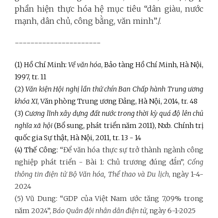
phần hiện thực hóa hệ mục tiêu “dân giàu, nước
mạnh, dân chủ, công bằng, văn minh”./.
----------------------
(1) Hồ Chí Minh:
Về văn hóa
, Bảo tàng Hồ Chí Minh, Hà Nội,
1997, tr. 11
(2)
Văn kiện Hội nghị lần thứ chín Ban Chấp hành Trung ương
khóa XI
, Văn phòng Trung ương Đảng, Hà Nội, 2014, tr. 48
(3)
Cương lĩnh xây dựng đất nước trong thời kỳ quá độ lên chủ
nghĩa xã hội
(Bổ sung, phát triển năm 2011), Nxb. Chính trị
quốc gia Sự thật, Hà Nội, 2011, tr. 13 - 14
(4) Thế Công:
“Để văn hóa thực sự trở thành ngành công
nghiệp phát triển - Bài 1: Chủ trương đúng đắn”,
Cổng
thông tin điện tử Bộ Văn hóa, Thể thao và Du lịch
, ngày 1-4-
2024
(5) Vũ Dung: “GDP của Việt Nam ước tăng 7,09% trong
năm 2024”,
Báo Quân đội nhân dân điện tử,
ngày 6-1-2025