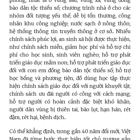
phòng, nhất là ở vùng sâu, vùng xa, vùng đồng
bào dân tộc thiểu số; chương trình nhà ở cho các
nhóm đối tượng yếu thế, dễ bị tổn thương, công
nhân khu công nghiệp; nước sạch ở nông thôn;
hệ thống thông tin truyền thông ở cơ sở...
Nhiều
chính sách phúc lợi, an sinh xã hội được thực hiện,
như chính sách miễn, giảm học phí và hỗ trợ chi
phí cho học sinh, sinh viên nghèo; hỗ trợ phát
triển giáo dục mầm non; hỗ trợ phát triển giáo dục
đối với con em đồng bào dân tộc thiểu số; hỗ trợ
học bổng và phương tiện, đồ dùng học tập thực
hiện chính sách giáo dục đối với người khuyết tật;
chính sách ưu đãi người có công với cách mạng;
hỗ trợ người có hoàn cảnh đặc biệt khó khăn,
người dân vùng bị thiên tai, bão lụt, hạn hán, rét
đậm, rét hại, bệnh dịch...
Có thể khẳng định, trong gần 40 năm đổi mới, Việt
Nam đã từng bước thực hiện tốt chủ trương gắn