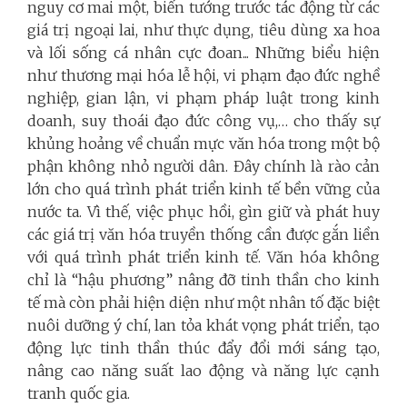
nguy cơ mai một, biến tướng trước tác động từ các
giá trị ngoại lai, như thực dụng, tiêu dùng xa hoa
và lối sống cá nhân cực đoan... Những biểu hiện
như thương mại hóa lễ hội, vi phạm đạo đức nghề
nghiệp, gian lận, vi phạm pháp luật trong kinh
doanh, suy thoái đạo đức công vụ,… cho thấy sự
khủng hoảng về chuẩn mực văn hóa trong một bộ
phận không nhỏ người dân. Đây chính là rào cản
lớn cho quá trình phát triển kinh tế bền vững của
nước ta. Vì thế, việc phục hồi, gìn giữ và phát huy
các giá trị văn hóa truyền thống cần được gắn liền
với quá trình phát triển kinh tế. Văn hóa không
chỉ là “hậu phương” nâng đỡ tinh thần cho kinh
tế mà còn phải hiện diện như một nhân tố đặc biệt
nuôi dưỡng ý chí, lan tỏa khát vọng phát triển, tạo
động lực tinh thần thúc đẩy đổi mới sáng tạo,
nâng cao năng suất lao động và năng lực cạnh
tranh quốc gia.