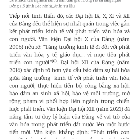
Du khách trải nghiệm làm tranh dân gian Đông Hồ tại làng nghề
Đông Hồ (tỉnh Bắc Ninh)_Ảnh: Tư liệu
Tiếp nối tinh thần đó, các Đại hội IX, X, XI và XII
của Đảng đều thể hiện sự nhất quán trong việc gắn
kết phát triển kinh tế với phát triển văn hóa và
con người. Văn kiện Đại hội X của Đảng (năm
2006) nêu rõ: “Tăng trưởng kinh tế đi đôi với phát
triển văn hóa, y tế, giáo dục… vì mục tiêu phát
(8)
triển con người”
. Đại hội XII của Đảng (năm
2016) xác định rõ hơn yêu cầu bảo đảm sự hài hòa
giữa tăng trưởng kinh tế với phát triển văn hóa,
con người, thực hiện tiến bộ, công bằng xã hội,
bảo đảm an sinh xã hội, bảo vệ môi trường, mở
rộng phạm vi phối hợp liên ngành trong chiến
lược phát triển. Văn kiện Đại hội XIII (năm 2021) đã
nâng tầm tư duy lý luận của Đảng về vai trò của
văn hóa trong phát triển đất nước lên một bước
tiến mới. Văn kiện khẳng định: “Phát triển con