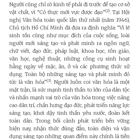
Người cũng chỉ rõ kinh tế phải đi trước để tạo cơ sở
(2)
vật chất, vì “Có thực mới vực được đạo”
. Tại Hội
nghị Văn hóa toàn quốc lần thứ nhất (năm 1946),
Chủ tịch Hồ Chí Minh đã đưa ra định nghĩa: “Vì lẽ
sinh tồn cũng như mục đích của cuộc sống, loài
người mới sáng tạo và phát minh ra ngôn ngữ,
chữ viết, đạo đức, pháp luật, khoa học, tôn giáo,
văn học, nghệ thuật, những công cụ sinh hoạt
hằng ngày về mặc, ăn, ở và các phương thức sử
dụng. Toàn bộ những sáng tạo và phát minh đó
(3)
tức là văn hóa”
. Người luôn coi văn hóa là một
mặt trận, là sức mạnh tinh thần to lớn của dân tộc
và nhấn mạnh vai trò của văn hóa trong việc nâng
cao dân trí, chấn hưng đạo đức, phát triển năng lực
sáng tạo, khơi dậy tinh thần yêu nước, đoàn kết
toàn dân. Trong bối cảnh phát triển bền vững
hiện nay, nhận thức đúng đắn, toàn diện và vận
dụng sáng tạo những quan điểm này chính là tiền