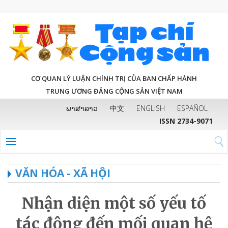
CƠ QUAN LÝ LUẬN CHÍNH TRỊ CỦA BAN CHẤP HÀNH
TRUNG ƯƠNG ĐẢNG CỘNG SẢN VIỆT NAM
ພາສາລາວ
中文
ENGLISH
ESPAÑOL
ISSN 2734-9071
VĂN HÓA - XÃ HỘI
Nhận diện một số yếu tố
tác động đến mối quan hệ