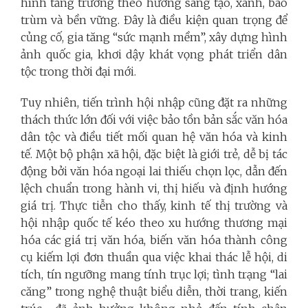
hình tăng trưởng theo hướng sáng tạo, xanh, bao
trùm và bền vững. Đây là điều kiện quan trọng để
củng cố, gia tăng “sức mạnh mềm”, xây dựng hình
ảnh quốc gia, khơi dậy khát vọng phát triển dân
tộc trong thời đại mới.
Tuy nhiên, tiến trình hội nhập cũng đặt ra những
thách thức lớn đối với việc bảo tồn bản sắc văn hóa
dân tộc và điều tiết mối quan hệ văn hóa và kinh
tế. Một bộ phận xã hội, đặc biệt là giới trẻ, dễ bị tác
động bởi văn hóa ngoại lai thiếu chọn lọc, dẫn đến
lệch chuẩn trong hành vi, thị hiếu và định hướng
giá trị. Thực tiễn cho thấy, kinh tế thị trường và
hội nhập quốc tế kéo theo xu hướng thương mại
hóa các giá trị văn hóa, biến văn hóa thành công
cụ kiếm lợi đơn thuần qua việc khai thác lễ hội, di
tích, tín ngưỡng mang tính trục lợi; tình trạng “lai
căng” trong nghệ thuật biểu diễn, thời trang, kiến