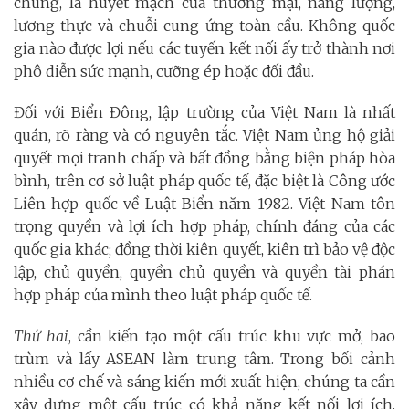
chung, là huyết mạch của thương mại, năng lượng,
lương thực và chuỗi cung ứng toàn cầu. Không quốc
gia nào được lợi nếu các tuyến kết nối ấy trở thành nơi
phô diễn sức mạnh, cưỡng ép hoặc đối đầu.
Đối với Biển Đông, lập trường của Việt Nam là nhất
quán, rõ ràng và có nguyên tắc. Việt Nam ủng hộ giải
quyết mọi tranh chấp và bất đồng bằng biện pháp hòa
bình, trên cơ sở luật pháp quốc tế, đặc biệt là Công ước
Liên hợp quốc về Luật Biển năm 1982. Việt Nam tôn
trọng quyền và lợi ích hợp pháp, chính đáng của các
quốc gia khác; đồng thời kiên quyết, kiên trì bảo vệ độc
lập, chủ quyền, quyền chủ quyền và quyền tài phán
hợp pháp của mình theo luật pháp quốc tế.
Thứ hai
, cần kiến tạo một cấu trúc khu vực mở, bao
trùm và lấy ASEAN làm trung tâm. Trong bối cảnh
nhiều cơ chế và sáng kiến mới xuất hiện, chúng ta cần
xây dựng một cấu trúc có khả năng kết nối lợi ích,