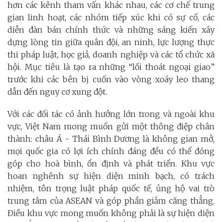
hơn các kênh tham vấn khác nhau, các cơ chế trung
gian linh hoạt, các nhóm tiếp xúc khi có sự cố, các
diễn đàn bán chính thức và những sáng kiến xây
dựng lòng tin giữa quân đội, an ninh, lực lượng thực
thi pháp luật, học giả, doanh nghiệp và các tổ chức xã
hội. Mục tiêu là tạo ra những “lối thoát ngoại giao”
trước khi các bên bị cuốn vào vòng xoáy leo thang
dẫn đến nguy cơ xung đột.
Với các đối tác có ảnh hưởng lớn trong và ngoài khu
vực, Việt Nam mong muốn gửi một thông điệp chân
thành: châu Á - Thái Bình Dương là không gian mở,
mọi quốc gia có lợi ích chính đáng đều có thể đóng
góp cho hoà bình, ổn định và phát triển. Khu vực
hoan nghênh sự hiện diện minh bạch, có trách
nhiệm, tôn trọng luật pháp quốc tế, ủng hộ vai trò
trung tâm của ASEAN và góp phần giảm căng thẳng.
Điều khu vực mong muốn không phải là sự hiện diện