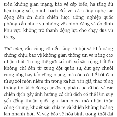
trên không gian mạng, bảo vệ cáp biển, hạ tầng dữ
liệu trọng yếu, minh bạch đối với các công nghệ tác
động đến ổn định chiến lược. Công nghiệp quốc
phòng cần phục vụ phòng vệ chính đáng và ổn định
khu vực, không trở thành động lực cho chạy đua vũ
trang.
Thứ năm
, cần củng cố nền tảng xã hội và khả năng
chống chịu; bảo vệ không gian thông tin và nâng cao
nhận thức. Trong thế giới kết nối số sâu rộng, bất ổn
không chỉ đến từ xung đột quân sự, đứt gãy chuỗi
cung ứng hay tấn công mạng, mà còn có thể bắt đầu
từ sự xói mòn niềm tin trong xã hội. Tin giả, thao túng
thông tin, kích động cực đoan, phân cực xã hội và các
chiến dịch gây ảnh hưởng có chủ đích có thể làm suy
yếu đồng thuận quốc gia, làm méo mó nhận thức
công chúng, khoét sâu chia rẽ và khiến khủng hoảng
lan nhanh hơn. Vì vậy, bảo vệ hòa bình trong thời đại