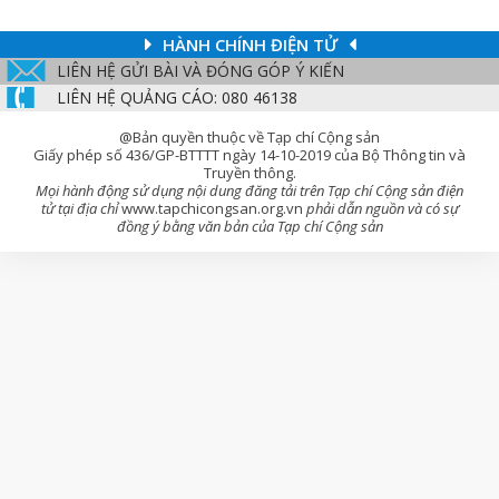
HÀNH CHÍNH ĐIỆN TỬ
LIÊN HỆ GỬI BÀI VÀ ĐÓNG GÓP Ý KIẾN
LIÊN HỆ QUẢNG CÁO: 080 46138
@Bản quyền thuộc về Tạp chí Cộng sản
Giấy phép số 436/GP-BTTTT ngày 14-10-2019 của Bộ Thông tin và
Truyền thông.
Mọi hành động sử dụng nội dung đăng tải trên Tạp chí Cộng sản điện
tử tại địa chỉ
www.tapchicongsan.org.vn
phải dẫn nguồn và có sự
đồng ý bằng văn bản của Tạp chí Cộng sản