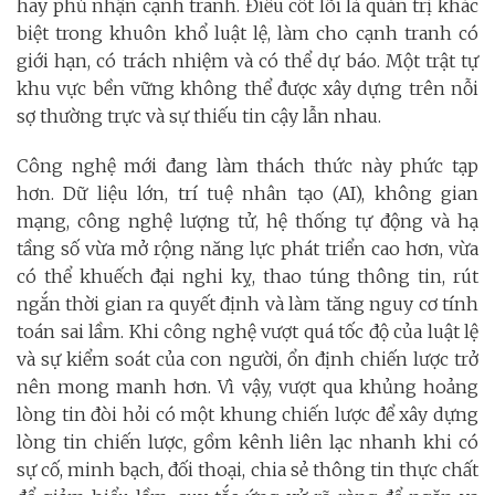
hay phủ nhận cạnh tranh. Điều cốt lõi là quản trị khác
biệt trong khuôn khổ luật lệ, làm cho cạnh tranh có
giới hạn, có trách nhiệm và có thể dự báo. Một trật tự
khu vực bền vững không thể được xây dựng trên nỗi
sợ thường trực và sự thiếu tin cậy lẫn nhau.
Công nghệ mới đang làm thách thức này phức tạp
hơn. Dữ liệu lớn, trí tuệ nhân tạo (AI), không gian
mạng, công nghệ lượng tử, hệ thống tự động và hạ
tầng số vừa mở rộng năng lực phát triển cao hơn, vừa
có thể khuếch đại nghi kỵ, thao túng thông tin, rút
ngắn thời gian ra quyết định và làm tăng nguy cơ tính
toán sai lầm. Khi công nghệ vượt quá tốc độ của luật lệ
và sự kiểm soát của con người, ổn định chiến lược trở
nên mong manh hơn. Vì vậy, vượt qua khủng hoảng
lòng tin đòi hỏi có một khung chiến lược để xây dựng
lòng tin chiến lược, gồm kênh liên lạc nhanh khi có
sự cố, minh bạch, đối thoại, chia sẻ thông tin thực chất