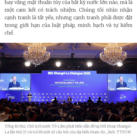
hay vắng mặt thuần túy của bất kỳ nước lớn nào, mà là
một cam kết có trách nhiệm. Chúng tôi nhìn nhận
cạnh tranh là tất yếu, nhưng cạnh tranh phải được đặt
trong giới hạn của luật pháp, minh bạch và tự kiềm
chế.
Tổng Bí thư, Chủ tịch nước Tô Lâm phát biểu dẫn đề tại Đối thoại Shangri-
La lần thứ 23 và trả lời một số câu hỏi của đại biểu tham dự
_Ảnh: TTXVN