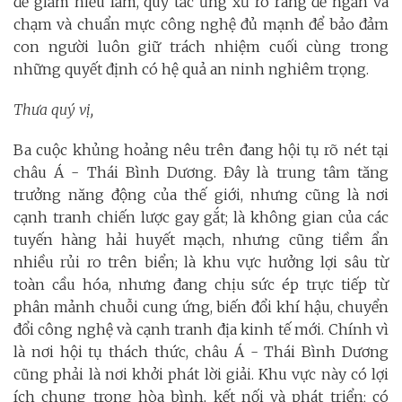
để giảm hiểu lầm, quy tắc ứng xử rõ ràng để ngăn va
chạm và chuẩn mực công nghệ đủ mạnh để bảo đảm
con người luôn giữ trách nhiệm cuối cùng trong
những quyết định có hệ quả an ninh nghiêm trọng.
Thưa quý vị,
Ba cuộc khủng hoảng nêu trên đang hội tụ rõ nét tại
châu Á - Thái Bình Dương. Đây là trung tâm tăng
trưởng năng động của thế giới, nhưng cũng là nơi
cạnh tranh chiến lược gay gắt; là không gian của các
tuyến hàng hải huyết mạch, nhưng cũng tiềm ẩn
nhiều rủi ro trên biển; là khu vực hưởng lợi sâu từ
toàn cầu hóa, nhưng đang chịu sức ép trực tiếp từ
phân mảnh chuỗi cung ứng, biến đổi khí hậu, chuyển
đổi công nghệ và cạnh tranh địa kinh tế mới. Chính vì
là nơi hội tụ thách thức, châu Á - Thái Bình Dương
cũng phải là nơi khởi phát lời giải. Khu vực này có lợi
ích chung trong hòa bình, kết nối và phát triển; có