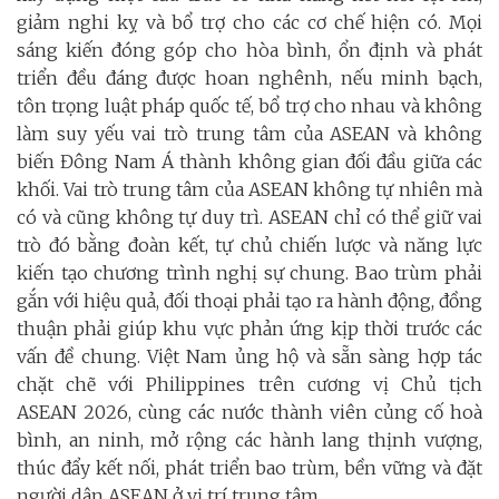
giảm nghi kỵ và bổ trợ cho các cơ chế hiện có. Mọi
sáng kiến đóng góp cho hòa bình, ổn định và phát
triển đều đáng được hoan nghênh, nếu minh bạch,
tôn trọng luật pháp quốc tế, bổ trợ cho nhau và không
làm suy yếu vai trò trung tâm của ASEAN và không
biến Đông Nam Á thành không gian đối đầu giữa các
khối. Vai trò trung tâm của ASEAN không tự nhiên mà
có và cũng không tự duy trì. ASEAN chỉ có thể giữ vai
trò đó bằng đoàn kết, tự chủ chiến lược và năng lực
kiến tạo chương trình nghị sự chung. Bao trùm phải
gắn với hiệu quả, đối thoại phải tạo ra hành động, đồng
thuận phải giúp khu vực phản ứng kịp thời trước các
vấn đề chung. Việt Nam ủng hộ và sẵn sàng hợp tác
chặt chẽ với Philippines trên cương vị Chủ tịch
ASEAN 2026, cùng các nước thành viên củng cố hoà
bình, an ninh, mở rộng các hành lang thịnh vượng,
thúc đẩy kết nối, phát triển bao trùm, bền vững và đặt
người dân ASEAN ở vị trí trung tâm.