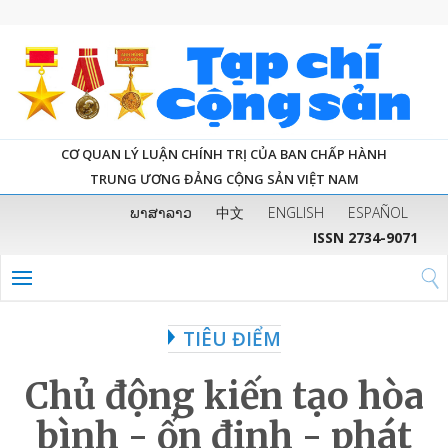
CƠ QUAN LÝ LUẬN CHÍNH TRỊ CỦA BAN CHẤP HÀNH
TRUNG ƯƠNG ĐẢNG CỘNG SẢN VIỆT NAM
ພາສາລາວ
中文
ENGLISH
ESPAÑOL
ISSN 2734-9071
TIÊU ĐIỂM
Chủ động kiến tạo hòa
bình - ổn định - phát