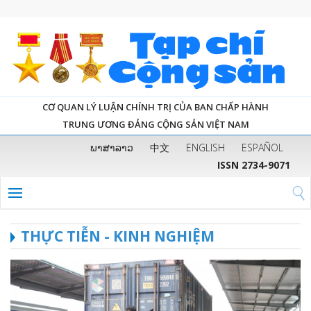
CƠ QUAN LÝ LUẬN CHÍNH TRỊ CỦA BAN CHẤP HÀNH
TRUNG ƯƠNG ĐẢNG CỘNG SẢN VIỆT NAM
ພາສາລາວ
中文
ENGLISH
ESPAÑOL
ISSN 2734-9071
THỰC TIỄN - KINH NGHIỆM