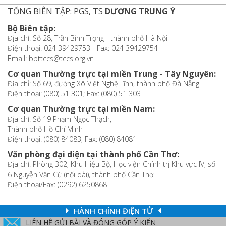
TỔNG BIÊN TẬP: PGS, TS
DƯƠNG TRUNG Ý
Bộ Biên tập:
Địa chỉ: Số 28, Trần Bình Trọng - thành phố Hà Nội
Điện thoại: 024 39429753 - Fax: 024 39429754
Email: bbttccs@tccs.org.vn
Cơ quan Thường trực tại miền Trung - Tây Nguyên:
Địa chỉ: Số 69, đường Xô Viết Nghệ Tĩnh, thành phố Đà Nẵng
Điện thoại: (080) 51 301; Fax: (080) 51 303
Cơ quan Thường trực tại miền Nam:
Địa chỉ: Số 19 Phạm Ngọc Thạch,
Thành phố Hồ Chí Minh
Điện thoại: (080) 84083; Fax: (080) 84081
Văn phòng đại diện tại thành phố Cần Thơ:
Địa chỉ: Phòng 302, Khu Hiệu Bộ, Học viện Chính trị Khu vực IV, số
6 Nguyễn Văn Cừ (nối dài), thành phố Cần Thơ
Điện thoại/Fax: (0292) 6250868
HÀNH CHÍNH ĐIỆN TỬ
LIÊN HỆ GỬI BÀI VÀ ĐÓNG GÓP Ý KIẾN