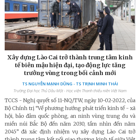
Xây dựng Lào Cai trở thành trung tâm kinh
tế biên mậu hiện đại, tạo động lực tăng
trưởng vùng trong bối cảnh mới
TS NGUYỄN MẠNH DŨNG - TS TRỊNH MINH THÁI
Trường Đại học Thủ Dầu Một - Học viện Thanh thiếu niên Việt Nam
TCCS - Nghị quyết số 11-NQ/TW, ngày 10-02-2022, của
Bộ Chính trị “Về phương hướng phát triển kinh tế - xã
hội, bảo đảm quốc phòng, an ninh vùng trung du và
miền núi Bắc Bộ đến năm 2030, tầm nhìn đến năm
2045” đã xác định nhiệm vụ xây dựng Lào Cai trở
thành trung tâm kết nối giao thương kinh tế giữa Việt