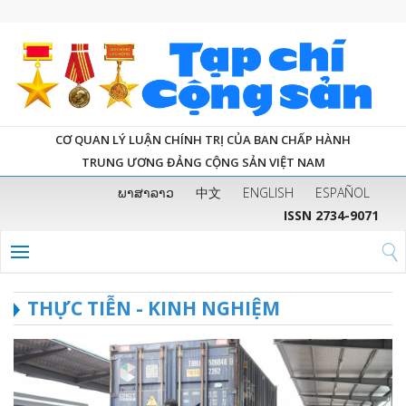
CƠ QUAN LÝ LUẬN CHÍNH TRỊ CỦA BAN CHẤP HÀNH
TRUNG ƯƠNG ĐẢNG CỘNG SẢN VIỆT NAM
ພາສາລາວ
中文
ENGLISH
ESPAÑOL
ISSN 2734-9071
THỰC TIỄN - KINH NGHIỆM