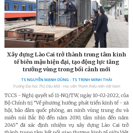
Xây dựng Lào Cai trở thành trung tâm kinh
tế biên mậu hiện đại, tạo động lực tăng
trưởng vùng trong bối cảnh mới
TS NGUYỄN MẠNH DŨNG - TS TRỊNH MINH THÁI
Trường Đại học Thủ Dầu Một - Học viện Thanh thiếu niên Việt Nam
TCCS - Nghị quyết số 11-NQ/TW, ngày 10-02-2022, của
Bộ Chính trị “Về phương hướng phát triển kinh tế - xã
hội, bảo đảm quốc phòng, an ninh vùng trung du và
miền núi Bắc Bộ đến năm 2030, tầm nhìn đến năm
2045” đã xác định nhiệm vụ xây dựng Lào Cai trở
thành trung tâm kết nối giao thương kinh tế giữa Việt