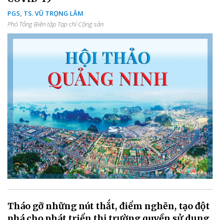
PGS, TS. VŨ TRỌNG LÂM
Phó Tổng Biên tập Tạp chí Cộng sản
Tháo gỡ những nút thắt, điểm nghẽn, tạo đột
phá cho phát triển thị trường quyền sử dụng