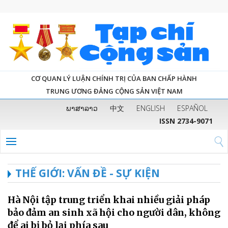
CƠ QUAN LÝ LUẬN CHÍNH TRỊ CỦA BAN CHẤP HÀNH
TRUNG ƯƠNG ĐẢNG CỘNG SẢN VIỆT NAM
ພາສາລາວ
中文
ENGLISH
ESPAÑOL
ISSN 2734-9071
THẾ GIỚI: VẤN ĐỀ - SỰ KIỆN
Hà Nội tập trung triển khai nhiều giải pháp
bảo đảm an sinh xã hội cho người dân, không
để ai bị bỏ lại phía sau