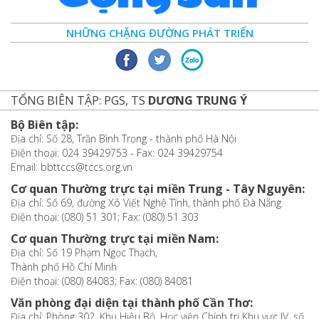
NHỮNG CHẶNG ĐƯỜNG PHÁT TRIỂN
TỔNG BIÊN TẬP: PGS, TS
DƯƠNG TRUNG Ý
Bộ Biên tập:
Địa chỉ: Số 28, Trần Bình Trọng - thành phố Hà Nội
Điện thoại: 024 39429753 - Fax: 024 39429754
Email: bbttccs@tccs.org.vn
Cơ quan Thường trực tại miền Trung - Tây Nguyên:
Địa chỉ: Số 69, đường Xô Viết Nghệ Tĩnh, thành phố Đà Nẵng
Điện thoại: (080) 51 301; Fax: (080) 51 303
Cơ quan Thường trực tại miền Nam:
Địa chỉ: Số 19 Phạm Ngọc Thạch,
Thành phố Hồ Chí Minh
Điện thoại: (080) 84083; Fax: (080) 84081
Văn phòng đại diện tại thành phố Cần Thơ:
Địa chỉ: Phòng 302, Khu Hiệu Bộ, Học viện Chính trị Khu vực IV, số