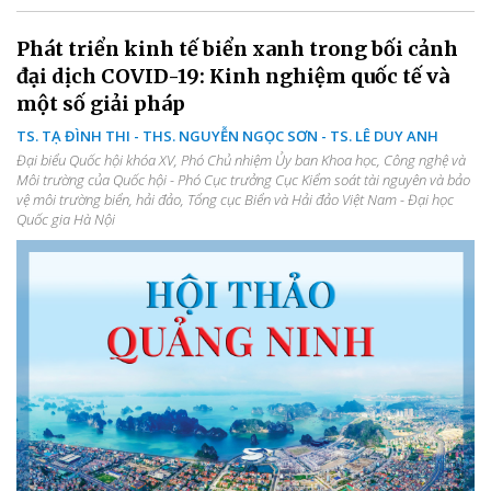
Phát triển kinh tế biển xanh trong bối cảnh
đại dịch COVID-19: Kinh nghiệm quốc tế và
một số giải pháp
TS. TẠ ĐÌNH THI - THS. NGUYỄN NGỌC SƠN - TS. LÊ DUY ANH
Đại biểu Quốc hội khóa XV, Phó Chủ nhiệm Ủy ban Khoa học, Công nghệ và
Môi trường của Quốc hội - Phó Cục trưởng Cục Kiểm soát tài nguyên và bảo
vệ môi trường biển, hải đảo, Tổng cục Biển và Hải đảo Việt Nam - Đại học
Quốc gia Hà Nội