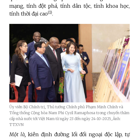
mạng, tính đột phá, tính dân tộc, tính khoa học,
(1)
tính thời đại cao
.
Ủy viên Bộ Chính trị, Thủ tướng Chính phủ Phạm Minh Chính và
Tổng thống Cộng hòa Nam Phi Cyril Ramaphosa trong chuyến thăm
cấp nhà nước tới Việt Nam từ ngày 23 đến ngày 24-10-2025_Ảnh:
TTXVN
Một là,
kiên định đường lối đối ngoại độc lập, tự