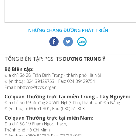
NHỮNG CHẶNG ĐƯỜNG PHÁT TRIỂN
TỔNG BIÊN TẬP: PGS, TS
DƯƠNG TRUNG Ý
Bộ Biên tập:
Địa chỉ: Số 28, Trần Bình Trọng - thành phố Hà Nội
Điện thoại: 024 39429753 - Fax: 024 39429754
Email: bbttccs@tccs.org.vn
Cơ quan Thường trực tại miền Trung - Tây Nguyên:
Địa chỉ: Số 69, đường Xô Viết Nghệ Tĩnh, thành phố Đà Nẵng
Điện thoại: (080) 51 301; Fax: (080) 51 303
Cơ quan Thường trực tại miền Nam:
Địa chỉ: Số 19 Phạm Ngọc Thạch,
Thành phố Hồ Chí Minh
Điện thoại: (080) 84083; Fax: (080) 84081