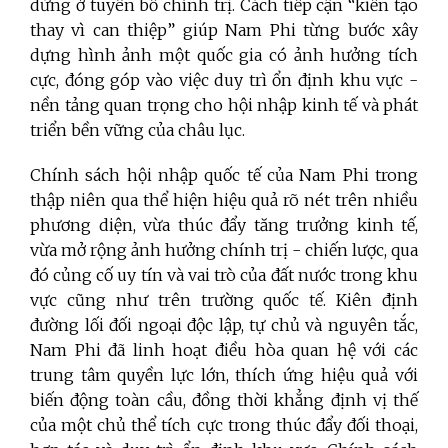
dừng ở tuyên bố chính trị. Cách tiếp cận “kiến tạo
thay vì can thiệp” giúp Nam Phi từng bước xây
dựng hình ảnh một quốc gia có ảnh hưởng tích
cực, đóng góp vào việc duy trì ổn định khu vực -
nền tảng quan trọng cho hội nhập kinh tế và phát
triển bền vững của châu lục.
Chính sách hội nhập quốc tế của Nam Phi trong
thập niên qua thể hiện hiệu quả rõ nét trên nhiều
phương diện, vừa thúc đẩy tăng trưởng kinh tế,
vừa mở rộng ảnh hưởng chính trị - chiến lược, qua
đó củng cố uy tín và vai trò của đất nước trong khu
vực cũng như trên trường quốc tế. Kiên định
đường lối đối ngoại độc lập, tự chủ và nguyên tắc,
Nam Phi đã linh hoạt điều hòa quan hệ với các
trung tâm quyền lực lớn, thích ứng hiệu quả với
biến động toàn cầu, đồng thời khẳng định vị thế
của một chủ thể tích cực trong thúc đẩy đối thoại,