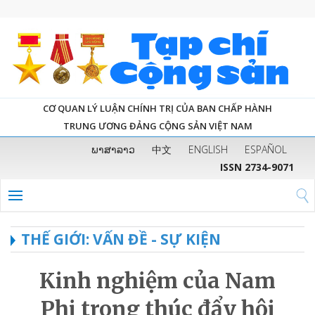
CƠ QUAN LÝ LUẬN CHÍNH TRỊ CỦA BAN CHẤP HÀNH
TRUNG ƯƠNG ĐẢNG CỘNG SẢN VIỆT NAM
ພາສາລາວ
中文
ENGLISH
ESPAÑOL
ISSN 2734-9071
THẾ GIỚI: VẤN ĐỀ - SỰ KIỆN
Kinh nghiệm của Nam
Phi trong thúc đẩy hội