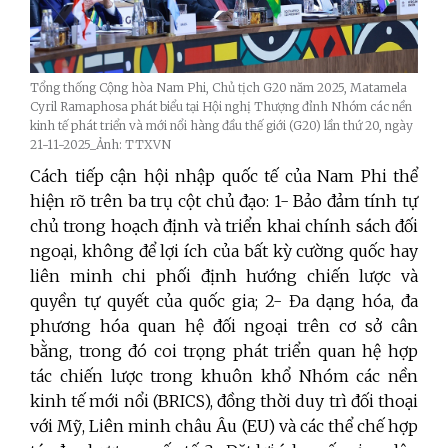
Tổng thống Cộng hòa Nam Phi, Chủ tịch G20 năm 2025, Matamela
Cyril Ramaphosa phát biểu tại Hội nghị Thượng đỉnh Nhóm các nền
kinh tế phát triển và mới nổi hàng đầu thế giới (G20) lần thứ 20, ngày
21-11-2025_Ảnh: TTXVN
Cách tiếp cận hội nhập quốc tế của Nam Phi thể
hiện rõ trên ba trụ cột chủ đạo: 1- Bảo đảm tính tự
chủ trong hoạch định và triển khai chính sách đối
ngoại, không để lợi ích của bất kỳ cường quốc hay
liên minh chi phối định hướng chiến lược và
quyền tự quyết của quốc gia; 2- Đa dạng hóa, đa
phương hóa quan hệ đối ngoại trên cơ sở cân
bằng, trong đó coi trọng phát triển quan hệ hợp
tác chiến lược trong khuôn khổ Nhóm các nền
kinh tế mới nổi (BRICS), đồng thời duy trì đối thoại
với Mỹ, Liên minh châu Âu (EU) và các thể chế hợp