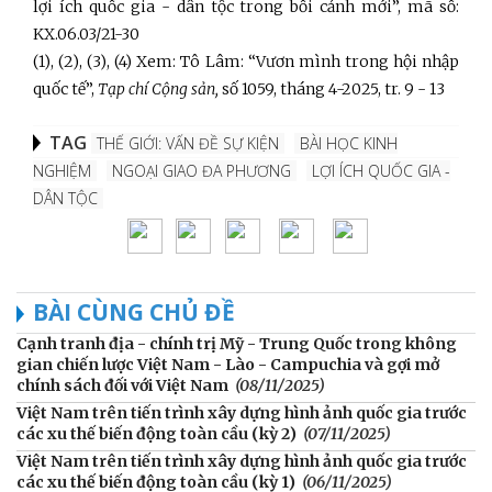
lợi ích quốc gia - dân tộc trong bối cảnh mới”, mã số:
KX.06.03/21-30
(1), (2), (3), (4) Xem: Tô Lâm: “Vươn mình trong hội nhập
quốc tế”,
Tạp chí Cộng sản,
số 1059, tháng 4-2025, tr. 9 - 13
TAG
THẾ GIỚI: VẤN ĐỀ SỰ KIỆN
BÀI HỌC KINH
NGHIỆM
NGOẠI GIAO ĐA PHƯƠNG
LỢI ÍCH QUỐC GIA -
DÂN TỘC
BÀI CÙNG CHỦ ĐỀ
Cạnh tranh địa - chính trị Mỹ - Trung Quốc trong không
gian chiến lược Việt Nam - Lào - Campuchia và gợi mở
chính sách đối với Việt Nam
(08/11/2025)
Việt Nam trên tiến trình xây dựng hình ảnh quốc gia trước
các xu thế biến động toàn cầu (kỳ 2)
(07/11/2025)
Việt Nam trên tiến trình xây dựng hình ảnh quốc gia trước
các xu thế biến động toàn cầu (kỳ 1)
(06/11/2025)