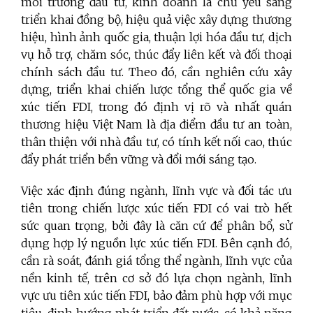
môi trường đầu tư, kinh doanh là chủ yếu sang
triển khai đồng bộ, hiệu quả việc xây dựng thương
hiệu, hình ảnh quốc gia, thuận lợi hóa đầu tư, dịch
vụ hỗ trợ, chăm sóc, thúc đẩy liên kết và đối thoại
chính sách đầu tư. Theo đó, cần nghiên cứu xây
dựng, triển khai chiến lược tổng thể quốc gia về
xúc tiến FDI, trong đó định vị rõ và nhất quán
thương hiệu Việt Nam là địa điểm đầu tư an toàn,
thân thiện với nhà đầu tư, có tính kết nối cao, thúc
đẩy phát triển bền vững và đổi mới sáng tạo.
Việc xác định đúng ngành, lĩnh vực và đối tác ưu
tiên trong chiến lược xúc tiến FDI có vai trò hết
sức quan trọng, bởi đây là căn cứ để phân bổ, sử
dụng hợp lý nguồn lực xúc tiến FDI. Bên cạnh đó,
cần rà soát, đánh giá tổng thể ngành, lĩnh vực của
nền kinh tế, trên cơ sở đó lựa chọn ngành, lĩnh
vực ưu tiên xúc tiến FDI, bảo đảm phù hợp với mục