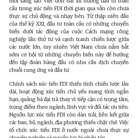
mới sáng tạo. Việc đón bắt xu hướng đầu tư toàn
cầu trong xúc tiến FDI thời gian qua vẫn còn chưa
thực sự chủ động và nhạy bén. Từ thập niên đầu
của thế kỷ XXI, đầu tư toàn cầu có những chuyển
biến dưới tác động của cuộc Cách mạng công
nghiệp lần thứ tư và cạnh tranh chiến lược giữa
các nước lớn, tuy nhiên Việt Nam chưa nắm bắt
sớm cơ hội từ những chuyển biến này để hướng
đến tập đoàn hàng đầu có nhu cầu dịch chuyển
chuỗi cung ứng và đầu tư.
Chính sách xúc tiến FDI thiếu tính chiến lược lâu
dài, hoạt động xúc tiến chủ yếu mang tính ngắn
hạn, quảng bá đại trà thay vì tiếp cận có trọng tâm,
trọng điểm theo ngành, lĩnh vực và đối tác ưu tiên.
Nguồn lực xúc tiến FDI còn dàn trải, liên kết giữa
các ban, bộ, ngành, địa phương thiếu chặt chẽ. Việc
tổ chức xúc tiến FDI ở nước ngoài chưa thực sự
chuyên nghiệp và nguồn lực bị phân tán.