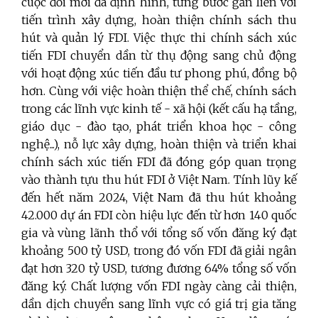
cuộc đổi mới đã định hình, từng bước gắn liền với
tiến trình xây dựng, hoàn thiện chính sách thu
hút và quản lý FDI. Việc thực thi chính sách xúc
tiến FDI chuyển dần từ thụ động sang chủ động
với hoạt động xúc tiến đầu tư phong phú, đồng bộ
hơn. Cùng với việc hoàn thiện thể chế, chính sách
trong các lĩnh vực kinh tế - xã hội (kết cấu hạ tầng,
giáo dục - đào tạo, phát triển khoa học - công
nghệ...), nỗ lực xây dựng, hoàn thiện và triển khai
chính sách xúc tiến FDI đã đóng góp quan trọng
vào thành tựu thu hút FDI ở Việt Nam. Tính lũy kế
đến hết năm 2024, Việt Nam đã thu hút khoảng
42.000 dự án FDI còn hiệu lực đến từ hơn 140 quốc
gia và vùng lãnh thổ với tổng số vốn đăng ký đạt
khoảng 500 tỷ USD, trong đó vốn FDI đã giải ngân
đạt hơn 320 tỷ USD, tương đương 64% tổng số vốn
đăng ký. Chất lượng vốn FDI ngày càng cải thiện,
dần dịch chuyển sang lĩnh vực có giá trị gia tăng