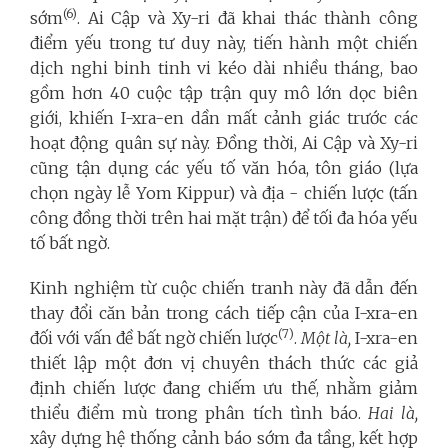
(6)
sớm
. Ai Cập và Xy-ri đã khai thác thành công
điểm yếu trong tư duy này, tiến hành một chiến
dịch nghi binh tinh vi kéo dài nhiều tháng, bao
gồm hơn 40 cuộc tập trận quy mô lớn dọc biên
giới, khiến I-xra-en dần mất cảnh giác trước các
hoạt động quân sự này. Đồng thời, Ai Cập và Xy-ri
cũng tận dụng các yếu tố văn hóa, tôn giáo (lựa
chọn ngày lễ Yom Kippur) và địa - chiến lược (tấn
công đồng thời trên hai mặt trận) để tối đa hóa yếu
tố bất ngờ.
Kinh nghiệm từ cuộc chiến tranh này đã dẫn đến
thay đổi căn bản trong cách tiếp cận của I-xra-en
(7)
đối với vấn đề bất ngờ chiến lược
.
Một là,
I-xra-en
thiết lập một đơn vị chuyên thách thức các giả
định chiến lược đang chiếm ưu thế, nhằm giảm
thiểu điểm mù trong phân tích tình báo.
Hai là,
xây dựng hệ thống cảnh báo sớm đa tầng, kết hợp