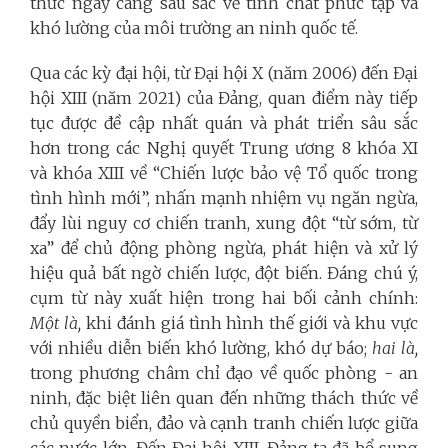
thức ngày càng sâu sắc về tính chất phức tạp và
khó lường của môi trường an ninh quốc tế.
Qua các kỳ đại hội, từ Đại hội X (năm 2006) đến Đại
hội XIII (năm 2021) của Đảng, quan điểm này tiếp
tục được đề cập nhất quán và phát triển sâu sắc
hơn trong các Nghị quyết Trung ương 8 khóa XI
và khóa XIII về “Chiến lược bảo vệ Tổ quốc trong
tình hình mới”, nhấn mạnh nhiệm vụ ngăn ngừa,
đẩy lùi nguy cơ chiến tranh, xung đột “từ sớm, từ
xa” để chủ động phòng ngừa, phát hiện và xử lý
hiệu quả bất ngờ chiến lược, đột biến. Đáng chú ý,
cụm từ này xuất hiện trong hai bối cảnh chính:
Một là,
khi đánh giá tình hình thế giới và khu vực
với nhiều diễn biến khó lường, khó dự báo;
hai là,
trong phương châm chỉ đạo về quốc phòng - an
ninh, đặc biệt liên quan đến những thách thức về
chủ quyền biển, đảo và cạnh tranh chiến lược giữa
các nước lớn. Đến Đại hội XIII, Đảng ta đã bổ sung