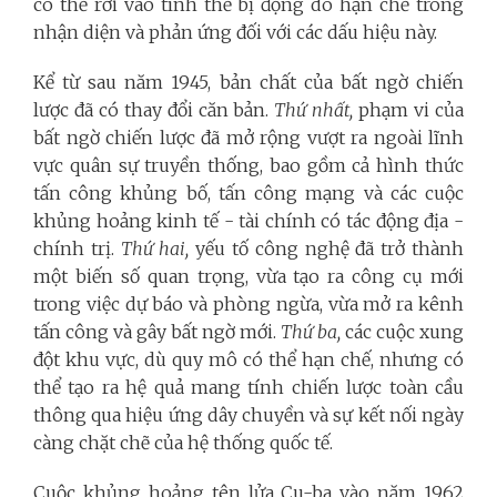
có thể rơi vào tình thế bị động do hạn chế trong
nhận diện và phản ứng đối với các dấu hiệu này.
Kể từ sau năm 1945, bản chất của bất ngờ chiến
lược đã có thay đổi căn bản.
Thứ nhất,
phạm vi của
bất ngờ chiến lược đã mở rộng vượt ra ngoài lĩnh
vực quân sự truyền thống, bao gồm cả hình thức
tấn công khủng bố, tấn công mạng và các cuộc
khủng hoảng kinh tế - tài chính có tác động địa -
chính trị.
Thứ hai,
yếu tố công nghệ đã trở thành
một biến số quan trọng, vừa tạo ra công cụ mới
trong việc dự báo và phòng ngừa, vừa mở ra kênh
tấn công và gây bất ngờ mới.
Thứ ba,
các cuộc xung
đột khu vực, dù quy mô có thể hạn chế, nhưng có
thể tạo ra hệ quả mang tính chiến lược toàn cầu
thông qua hiệu ứng dây chuyền và sự kết nối ngày
càng chặt chẽ của hệ thống quốc tế.
Cuộc khủng hoảng tên lửa Cu-ba vào năm 1962