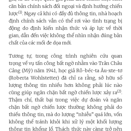
căn bản chính sách đối ngoại và định hướng chiến
(1)
lược
. Ngay cả khi có đầy đủ thông tin, nhà hoạch
định chính sách vẫn có thể rơi vào tình trạng bị
động do định kiến nhận thức và áp lực về thời
gian, dẫn đến việc không thể nhìn nhận đúng bản
chất của các mối đe dọa mới.
Tương tự, trong công trình nghiên cứu quan
trọng về vụ tấn công bất ngờ nhằm vào Trân Châu
Cảng (Mỹ) năm 1941, học giả Rô-béc-ta Âu-xte-tơ
(Roberta Wohlstetter) đã chỉ ra rằng, sở hữu số
lượng thông tin nhiều hơn không phải lúc nào
(2)
cũng giúp ngăn chặn bất ngờ chiến lược xảy ra
.
Thậm chí, thất bại trong việc dự đoán và ngăn
chặn bất ngờ chiến lược thường không phải do
thiếu thông tin, mà do lượng “nhiễu” quá lớn, vốn
không thể tránh khỏi khi xử lý một khối lượng
thông tin khổng lồ. Thách thức này càng trở nên