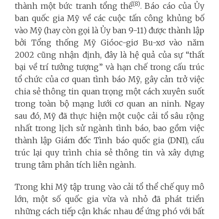
(8)
thành một bức tranh tổng thể
. Báo cáo của Ủy
ban quốc gia Mỹ về các cuộc tấn công khủng bố
vào Mỹ (hay còn gọi là Ủy ban 9-11) được thành lập
bởi Tổng thống Mỹ Gióoc-giơ Bu-xơ vào năm
2002 cũng nhận định, đây là hệ quả của sự “thất
bại về trí tưởng tượng” và hạn chế trong cấu trúc
tổ chức của cơ quan tình báo Mỹ, gây cản trở việc
chia sẻ thông tin quan trọng một cách xuyên suốt
trong toàn bộ mạng lưới cơ quan an ninh. Ngay
sau đó, Mỹ đã thực hiện một cuộc cải tổ sâu rộng
nhất trong lịch sử ngành tình báo, bao gồm việc
thành lập Giám đốc Tình báo quốc gia (DNI), cấu
trúc lại quy trình chia sẻ thông tin và xây dựng
trung tâm phân tích liên ngành.
Trong khi Mỹ tập trung vào cải tổ thể chế quy mô
lớn, một số quốc gia vừa và nhỏ đã phát triển
những cách tiếp cận khác nhau để ứng phó với bất