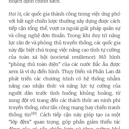
hoạch định chính sách.
Hai là,
các quốc gia thành công trong việc ứng phó
với bất ngờ chiến lược thường xây dựng được cách
tiếp cận tổng thể, vượt ra ngoài giải pháp quân sự
và công nghệ đơn thuần. Trong khi duy trì năng
lực răn đe và phòng thủ truyền thống, các quốc gia
này đặc biệt chú trọng việc nâng cao tính tự cường
của toàn xã hội (societal resilience). Mô hình
“phòng thủ toàn diện” của các nước Bắc Âu được
xem là ví dụ điển hình. Thụy Điển và Phần Lan đã
phát triển các chương trình có hệ thống nhằm
nâng cao nhận thức và năng lực tự cường của
người dân trước tình huống khủng hoảng, từ
xung đột vũ trang đến các thách thức an ninh phi
truyền thống, như tấn công mạng hay chiến tranh
(10)
thông tin
. Cách tiếp cận này giúp tạo ra một
“lớp đệm” quan trọng, góp phần giảm thiểu tác
động của cú sốc chiến lược và tăng cường khả