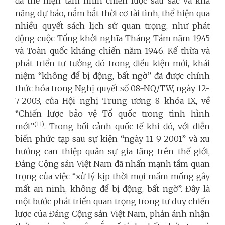
đã thể hiện tầm nhìn chiến lược sâu sắc và khả
năng dự báo, nắm bắt thời cơ tài tình, thể hiện qua
nhiều quyết sách lịch sử quan trọng, như phát
động cuộc Tổng khởi nghĩa Tháng Tám năm 1945
và Toàn quốc kháng chiến năm 1946. Kế thừa và
phát triển tư tưởng đó trong điều kiện mới, khái
niệm “không để bị động, bất ngờ” đã được chính
thức hóa trong Nghị quyết số 08-NQ/TW, ngày 12-
7-2003, của Hội nghị Trung ương 8 khóa IX, về
“Chiến lược bảo vệ Tổ quốc trong tình hình
(11)
mới”
. Trong bối cảnh quốc tế khi đó, với diễn
biến phức tạp sau sự kiện “ngày 11-9-2001” và xu
hướng can thiệp quân sự gia tăng trên thế giới,
Đảng Cộng sản Việt Nam đã nhấn mạnh tầm quan
trọng của việc “xử lý kịp thời mọi mầm mống gây
mất an ninh, không để bị động, bất ngờ”. Đây là
một bước phát triển quan trọng trong tư duy chiến
lược của Đảng Cộng sản Việt Nam, phản ánh nhận