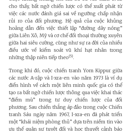
cho thấy, bất ngờ chiến lược có thể xuất phát từ
việc các nước đánh giá sai về ngưỡng chấp nhận
rủi ro của đối phương. Hệ quả của cuộc khủng
hoảng dẫn đến việc thiết lập “đường dây nóng”
giữa Liên Xô, Mỹ và cơ chế đối thoại thường xuyên
giữa hai siêu cường, cũng như sự ra đời của nhiều
điều ước về kiểm soát vũ khí hạt nhân trong
(5)
những thập niên tiếp theo
.
Trong khi đó, cuộc chiến tranh Yom Kippur giữa
các nước A-rập và I-xra-en vào năm 1973 là ví dụ
điển hình về cách một liên minh quốc gia có thể
tạo ra bất ngờ chiến lược thông qua việc khai thác
“điểm mù” trong tư duy chiến lược của đối
phương. Sau chiến thắng áp đảo trong cuộc Chiến
tranh Sáu ngày năm 1967, I-xra-en đã phát triển
một “khái niệm phòng thủ” dựa trên niềm tin vào
ưu thế quân sự tuyệt đối và học thuyết cảnh báo