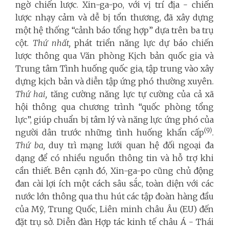
ngờ chiến lược. Xin-ga-po, với vị trí địa - chiến
lược nhạy cảm và dễ bị tổn thương, đã xây dựng
một hệ thống “cảnh báo tổng hợp” dựa trên ba trụ
cột.
Thứ nhất,
phát triển năng lực dự báo chiến
lược thông qua Văn phòng Kịch bản quốc gia và
Trung tâm Tình huống quốc gia, tập trung vào xây
dựng kịch bản và diễn tập ứng phó thường xuyên.
Thứ hai,
tăng cường năng lực tự cường của cả xã
hội thông qua chương trình “quốc phòng tổng
lực”, giúp chuẩn bị tâm lý và năng lực ứng phó của
(9)
người dân trước những tình huống khẩn cấp
.
Thứ ba,
duy trì mạng lưới quan hệ đối ngoại đa
dạng để có nhiều nguồn thông tin và hỗ trợ khi
cần thiết. Bên cạnh đó, Xin-ga-po cũng chủ động
đan cài lợi ích một cách sâu sắc, toàn diện với các
nước lớn thông qua thu hút các tập đoàn hàng đầu
của Mỹ, Trung Quốc, Liên minh châu Âu (EU) đến
đặt trụ sở. Diễn đàn Hợp tác kinh tế châu Á - Thái