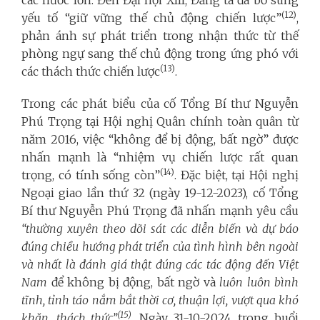
(12)
yếu tố “giữ vững thế chủ động chiến lược”
,
phản ánh sự phát triển trong nhận thức từ thế
phòng ngự sang thế chủ động trong ứng phó với
(13)
các thách thức chiến lược
.
Trong các phát biểu của cố Tổng Bí thư Nguyễn
Phú Trọng tại Hội nghị Quân chính toàn quân từ
năm 2016, việc “không để bị động, bất ngờ” được
nhấn mạnh là “nhiệm vụ chiến lược rất quan
(14)
trọng, có tính sống còn”
. Đặc biệt, tại Hội nghị
Ngoại giao lần thứ 32 (ngày 19-12-2023), cố Tổng
Bí thư Nguyễn Phú Trọng đã nhấn mạnh yêu cầu
“thường xuyên theo dõi sát các diễn biến và dự báo
đúng chiều hướng phát triển của tình hình bên ngoài
và nhất là đánh giá thật đúng các tác động đến Việt
Nam
để không bị động, bất ngờ và
luôn luôn
bình
tĩnh, tỉnh táo nắm bắt thời cơ, thuận lợi, vượt qua khó
(15)
khăn, thách thức”
.
Ngày 31-10-2024, trong buổi