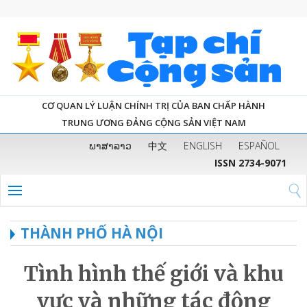
CƠ QUAN LÝ LUẬN CHÍNH TRỊ CỦA BAN CHẤP HÀNH
TRUNG ƯƠNG ĐẢNG CỘNG SẢN VIỆT NAM
ພາສາລາວ
中文
ENGLISH
ESPAÑOL
ISSN 2734-9071
THÀNH PHỐ HÀ NỘI
Tình hình thế giới và khu
vực và những tác động