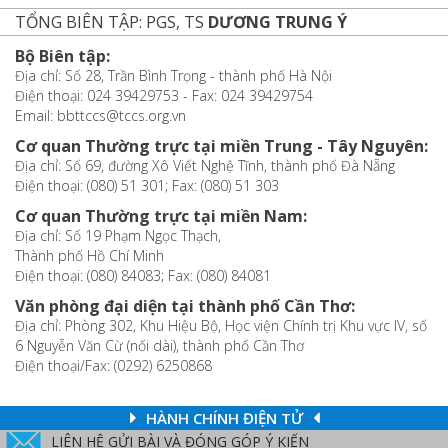
TỔNG BIÊN TẬP: PGS, TS
DƯƠNG TRUNG Ý
Bộ Biên tập:
Địa chỉ: Số 28, Trần Bình Trọng - thành phố Hà Nội
Điện thoại: 024 39429753 - Fax: 024 39429754
Email: bbttccs@tccs.org.vn
Cơ quan Thường trực tại miền Trung - Tây Nguyên:
Địa chỉ: Số 69, đường Xô Viết Nghệ Tĩnh, thành phố Đà Nẵng
Điện thoại: (080) 51 301; Fax: (080) 51 303
Cơ quan Thường trực tại miền Nam:
Địa chỉ: Số 19 Phạm Ngọc Thạch,
Thành phố Hồ Chí Minh
Điện thoại: (080) 84083; Fax: (080) 84081
Văn phòng đại diện tại thành phố Cần Thơ:
Địa chỉ: Phòng 302, Khu Hiệu Bộ, Học viện Chính trị Khu vực IV, số
6 Nguyễn Văn Cừ (nối dài), thành phố Cần Thơ
Điện thoại/Fax: (0292) 6250868
HÀNH CHÍNH ĐIỆN TỬ
LIÊN HỆ GỬI BÀI VÀ ĐÓNG GÓP Ý KIẾN