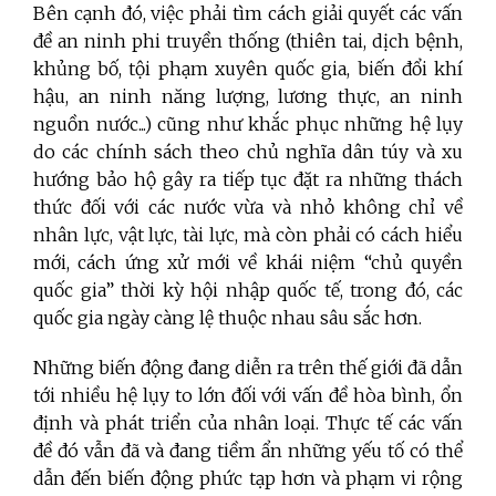
Bên cạnh đó, việc phải tìm cách giải quyết các vấn
đề an ninh phi truyền thống (thiên tai, dịch bệnh,
khủng bố, tội phạm xuyên quốc gia, biến đổi khí
hậu, an ninh năng lượng, lương thực, an ninh
nguồn nước...) cũng như khắc phục những hệ lụy
do các chính sách theo chủ nghĩa dân túy và xu
hướng bảo hộ gây ra tiếp tục đặt ra những thách
thức đối với các nước vừa và nhỏ không chỉ về
nhân lực, vật lực, tài lực, mà còn phải có cách hiểu
mới, cách ứng xử mới về khái niệm “chủ quyền
quốc gia” thời kỳ hội nhập quốc tế, trong đó, các
quốc gia ngày càng lệ thuộc nhau sâu sắc hơn.
Những biến động đang diễn ra trên thế giới đã dẫn
tới nhiều hệ lụy to lớn đối với vấn đề hòa bình, ổn
định và phát triển của nhân loại. Thực tế các vấn
đề đó vẫn đã và đang tiềm ẩn những yếu tố có thể
dẫn đến biến động phức tạp hơn và phạm vi rộng