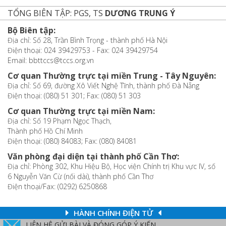
TỔNG BIÊN TẬP: PGS, TS
DƯƠNG TRUNG Ý
Bộ Biên tập:
Địa chỉ: Số 28, Trần Bình Trọng - thành phố Hà Nội
Điện thoại: 024 39429753 - Fax: 024 39429754
Email: bbttccs@tccs.org.vn
Cơ quan Thường trực tại miền Trung - Tây Nguyên:
Địa chỉ: Số 69, đường Xô Viết Nghệ Tĩnh, thành phố Đà Nẵng
Điện thoại: (080) 51 301; Fax: (080) 51 303
Cơ quan Thường trực tại miền Nam:
Địa chỉ: Số 19 Phạm Ngọc Thạch,
Thành phố Hồ Chí Minh
Điện thoại: (080) 84083; Fax: (080) 84081
Văn phòng đại diện tại thành phố Cần Thơ:
Địa chỉ: Phòng 302, Khu Hiệu Bộ, Học viện Chính trị Khu vực IV, số
6 Nguyễn Văn Cừ (nối dài), thành phố Cần Thơ
Điện thoại/Fax: (0292) 6250868
HÀNH CHÍNH ĐIỆN TỬ
LIÊN HỆ GỬI BÀI VÀ ĐÓNG GÓP Ý KIẾN