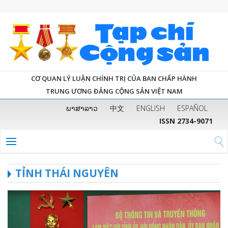
CƠ QUAN LÝ LUẬN CHÍNH TRỊ CỦA BAN CHẤP HÀNH
TRUNG ƯƠNG ĐẢNG CỘNG SẢN VIỆT NAM
ພາສາລາວ
中文
ENGLISH
ESPAÑOL
ISSN 2734-9071
TỈNH THÁI NGUYÊN