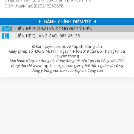
Điện thoại/Fax: (0292) 6250868
HÀNH CHÍNH ĐIỆN TỬ
LIÊN HỆ GỬI BÀI VÀ ĐÓNG GÓP Ý KIẾN
LIÊN HỆ QUẢNG CÁO: 080 46138
@Bản quyền thuộc về Tạp chí Cộng sản
Giấy phép số 436/GP-BTTTT ngày 14-10-2019 của Bộ Thông tin và
Truyền thông.
Mọi hành động sử dụng nội dung đăng tải trên Tạp chí Cộng sản điện
tử tại địa chỉ
www.tapchicongsan.org.vn
phải dẫn nguồn và có sự
đồng ý bằng văn bản của Tạp chí Cộng sản