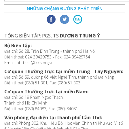
NHỮNG CHẶNG ĐƯỜNG PHÁT TRIỂN
TỔNG BIÊN TẬP: PGS, TS
DƯƠNG TRUNG Ý
Bộ Biên tập:
Địa chỉ: Số 28, Trần Bình Trọng - thành phố Hà Nội
Điện thoại: 024 39429753 - Fax: 024 39429754
Email: bbttccs@tccs.org.vn
Cơ quan Thường trực tại miền Trung - Tây Nguyên:
Địa chỉ: Số 69, đường Xô Viết Nghệ Tĩnh, thành phố Đà Nẵng
Điện thoại: (080) 51 301; Fax: (080) 51 303
Cơ quan Thường trực tại miền Nam:
Địa chỉ: Số 19 Phạm Ngọc Thạch,
Thành phố Hồ Chí Minh
Điện thoại: (080) 84083; Fax: (080) 84081
Văn phòng đại diện tại thành phố Cần Thơ:
Địa chỉ: Phòng 302, Khu Hiệu Bộ, Học viện Chính trị Khu vực IV, số
6 Nguyễn Văn Cừ (nối dài), thành phố Cần Thơ