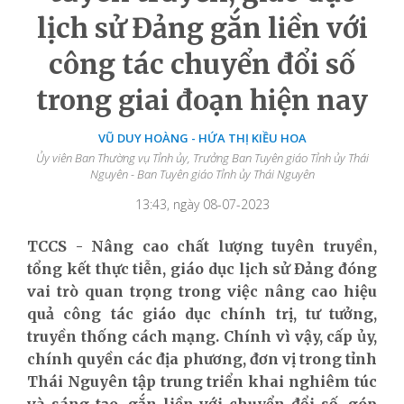
lịch sử Đảng gắn liền với
công tác chuyển đổi số
trong giai đoạn hiện nay
VŨ DUY HOÀNG - HỨA THỊ KIỀU HOA
Ủy viên Ban Thường vụ Tỉnh ủy, Trưởng Ban Tuyên giáo Tỉnh ủy Thái
Nguyên - Ban Tuyên giáo Tỉnh ủy Thái Nguyên
13:43, ngày 08-07-2023
TCCS - Nâng cao chất lượng tuyên truyền,
tổng kết thực tiễn, giáo dục lịch sử Đảng đóng
vai trò quan trọng trong việc nâng cao hiệu
quả công tác giáo dục chính trị, tư tưởng,
truyền thống cách mạng. Chính vì vậy, cấp ủy,
chính quyền các địa phương, đơn vị trong tỉnh
Thái Nguyên tập trung triển khai nghiêm túc
và sáng tạo, gắn liền với chuyển đổi số, góp