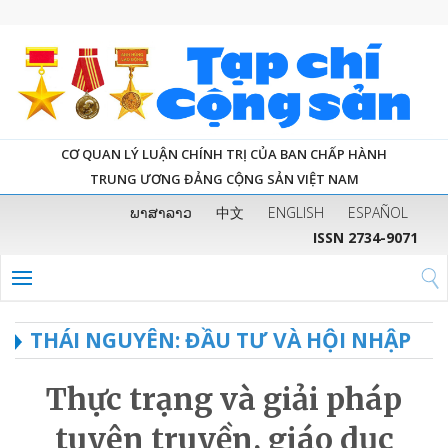
CƠ QUAN LÝ LUẬN CHÍNH TRỊ CỦA BAN CHẤP HÀNH
TRUNG ƯƠNG ĐẢNG CỘNG SẢN VIỆT NAM
ພາສາລາວ
中文
ENGLISH
ESPAÑOL
ISSN 2734-9071
THÁI NGUYÊN: ĐẦU TƯ VÀ HỘI NHẬP
Thực trạng và giải pháp
tuyên truyền, giáo dục