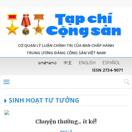
CƠ QUAN LÝ LUẬN CHÍNH TRỊ CỦA BAN CHẤP HÀNH
TRUNG ƯƠNG ĐẢNG CỘNG SẢN VIỆT NAM
ພາສາລາວ
中文
ENGLISH
ESPAÑOL
ISSN 2734-9071
SINH HOẠT TƯ TƯỞNG
Chuyện thường... ít kể!
NHỊ LÊ