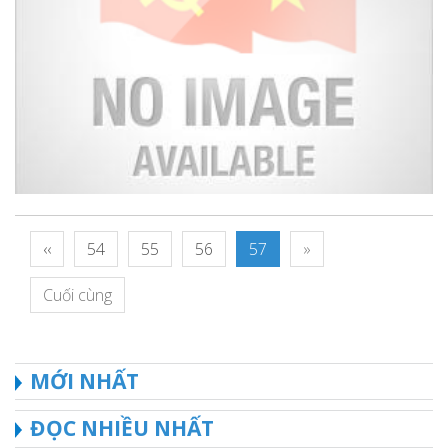
‹‹
54
55
56
57
»
Cuối cùng
MỚI NHẤT
ĐỌC NHIỀU NHẤT