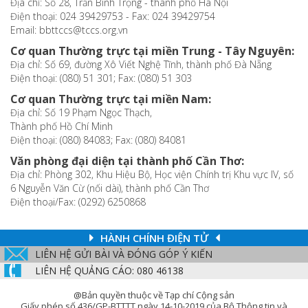
Địa chỉ: Số 28, Trần Bình Trọng - thành phố Hà Nội
Điện thoại: 024 39429753 - Fax: 024 39429754
Email: bbttccs@tccs.org.vn
Cơ quan Thường trực tại miền Trung - Tây Nguyên:
Địa chỉ: Số 69, đường Xô Viết Nghệ Tĩnh, thành phố Đà Nẵng
Điện thoại: (080) 51 301; Fax: (080) 51 303
Cơ quan Thường trực tại miền Nam:
Địa chỉ: Số 19 Phạm Ngọc Thạch,
Thành phố Hồ Chí Minh
Điện thoại: (080) 84083; Fax: (080) 84081
Văn phòng đại diện tại thành phố Cần Thơ:
Địa chỉ: Phòng 302, Khu Hiệu Bộ, Học viện Chính trị Khu vực IV, số
6 Nguyễn Văn Cừ (nối dài), thành phố Cần Thơ
Điện thoại/Fax: (0292) 6250868
HÀNH CHÍNH ĐIỆN TỬ
LIÊN HỆ GỬI BÀI VÀ ĐÓNG GÓP Ý KIẾN
LIÊN HỆ QUẢNG CÁO: 080 46138
@Bản quyền thuộc về Tạp chí Cộng sản
Giấy phép số 436/GP-BTTTT ngày 14-10-2019 của Bộ Thông tin và