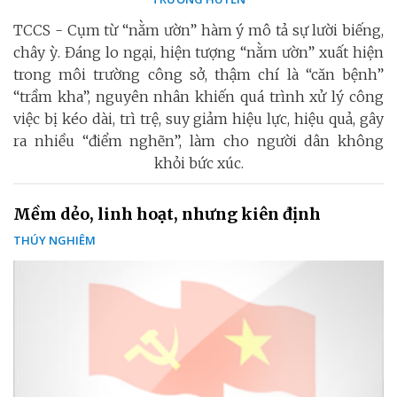
TCCS - Cụm từ “nằm ườn” hàm ý mô tả sự lười biếng,
chây ỳ. Đáng lo ngại, hiện tượng “nằm ườn” xuất hiện
trong môi trường công sở, thậm chí là “căn bệnh”
“trầm kha”, nguyên nhân khiến quá trình xử lý công
việc bị kéo dài, trì trệ, suy giảm hiệu lực, hiệu quả, gây
ra nhiều “điểm nghẽn”, làm cho người dân không
khỏi bức xúc.
Mềm dẻo, linh hoạt, nhưng kiên định
THÚY NGHIÊM