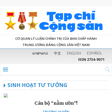
CƠ QUAN LÝ LUẬN CHÍNH TRỊ CỦA BAN CHẤP HÀNH
TRUNG ƯƠNG ĐẢNG CỘNG SẢN VIỆT NAM
ພາສາລາວ
中文
ENGLISH
ESPAÑOL
ISSN 2734-9071
SINH HOẠT TƯ TƯỞNG
Cán bộ “nằm ườn”!
TRƯƠNG HUYỀN