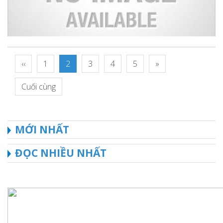
‹‹
1
2
3
4
5
»
Cuối cùng
MỚI NHẤT
ĐỌC NHIỀU NHẤT