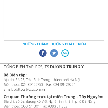
NHỮNG CHẶNG ĐƯỜNG PHÁT TRIỂN
TỔNG BIÊN TẬP: PGS, TS
DƯƠNG TRUNG Ý
Bộ Biên tập:
Địa chỉ: Số 28, Trần Bình Trọng - thành phố Hà Nội
Điện thoại: 024 39429753 - Fax: 024 39429754
Email: bbttccs@tccs.org.vn
Cơ quan Thường trực tại miền Trung - Tây Nguyên:
Địa chỉ: Số 69, đường Xô Viết Nghệ Tĩnh, thành phố Đà Nẵng
Điện thoại: (080) 51 301; Fax: (080) 51 303