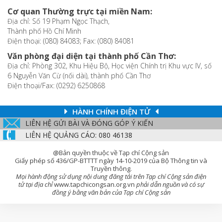
Cơ quan Thường trực tại miền Nam:
Địa chỉ: Số 19 Phạm Ngọc Thạch,
Thành phố Hồ Chí Minh
Điện thoại: (080) 84083; Fax: (080) 84081
Văn phòng đại diện tại thành phố Cần Thơ:
Địa chỉ: Phòng 302, Khu Hiệu Bộ, Học viện Chính trị Khu vực IV, số
6 Nguyễn Văn Cừ (nối dài), thành phố Cần Thơ
Điện thoại/Fax: (0292) 6250868
HÀNH CHÍNH ĐIỆN TỬ
LIÊN HỆ GỬI BÀI VÀ ĐÓNG GÓP Ý KIẾN
LIÊN HỆ QUẢNG CÁO: 080 46138
@Bản quyền thuộc về Tạp chí Cộng sản
Giấy phép số 436/GP-BTTTT ngày 14-10-2019 của Bộ Thông tin và
Truyền thông.
Mọi hành động sử dụng nội dung đăng tải trên Tạp chí Cộng sản điện
tử tại địa chỉ
www.tapchicongsan.org.vn
phải dẫn nguồn và có sự
đồng ý bằng văn bản của Tạp chí Cộng sản