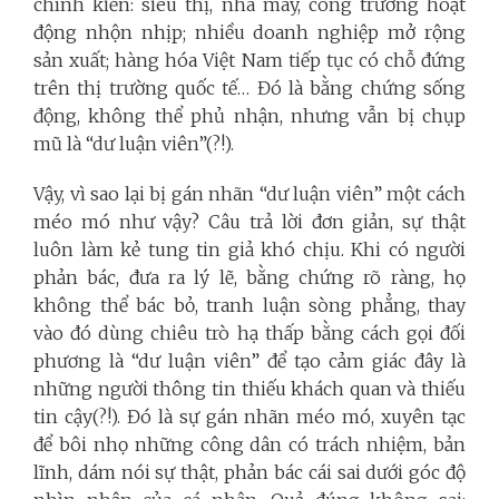
chính kiến: siêu thị, nhà máy, công trường hoạt
động nhộn nhịp; nhiều doanh nghiệp mở rộng
sản xuất; hàng hóa Việt Nam tiếp tục có chỗ đứng
trên thị trường quốc tế… Đó là bằng chứng sống
động, không thể phủ nhận, nhưng vẫn bị chụp
mũ là “dư luận viên”(?!).
Vậy, vì sao lại bị gán nhãn “dư luận viên” một cách
méo mó như vậy? Câu trả lời đơn giản, sự thật
luôn làm kẻ tung tin giả khó chịu. Khi có người
phản bác, đưa ra lý lẽ, bằng chứng rõ ràng, họ
không thể bác bỏ, tranh luận sòng phẳng, thay
vào đó dùng chiêu trò hạ thấp bằng cách gọi đối
phương là “dư luận viên” để tạo cảm giác đây là
những người thông tin thiếu khách quan và thiếu
tin cậy(?!). Đó là sự gán nhãn méo mó, xuyên tạc
để bôi nhọ những công dân có trách nhiệm, bản
lĩnh, dám nói sự thật, phản bác cái sai dưới góc độ