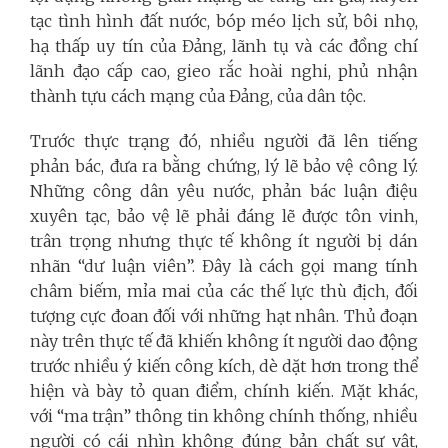
tạc tình hình đất nước, bóp méo lịch sử, bôi nhọ,
hạ thấp uy tín của Đảng, lãnh tụ và các đồng chí
lãnh đạo cấp cao, gieo rắc hoài nghi, phủ nhận
thành tựu cách mạng của Đảng, của dân tộc.
Trước thực trạng đó, nhiều người đã lên tiếng
phản bác, đưa ra bằng chứng, lý lẽ bảo vệ công lý.
Những công dân yêu nước, phản bác luận điệu
xuyên tạc, bảo vệ lẽ phải đáng lẽ được tôn vinh,
trân trọng nhưng thực tế không ít người bị dán
nhãn “dư luận viên”. Đây là cách gọi mang tính
châm biếm, mỉa mai của các thế lực thù địch, đối
tượng cực đoan đối với những hạt nhân. Thủ đoạn
này trên thực tế đã khiến không ít người dao động
trước nhiều ý kiến công kích, dè dặt hơn trong thể
hiện và bày tỏ quan điểm, chính kiến. Mặt khác,
với “ma trận” thông tin không chính thống, nhiều
người có cái nhìn không đúng bản chất sự vật,