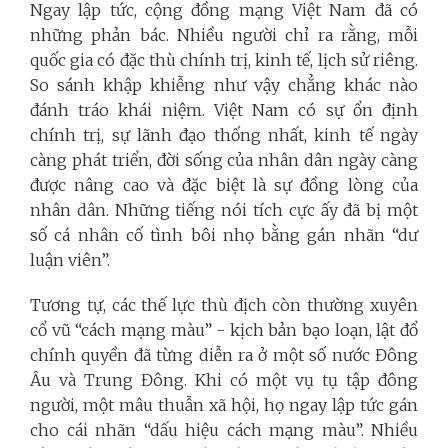
Ngay lập tức, cộng đồng mạng Việt Nam đã có
những phản bác. Nhiều người chỉ ra rằng, mỗi
quốc gia có đặc thù chính trị, kinh tế, lịch sử riêng.
So sánh khập khiễng như vậy chẳng khác nào
đánh tráo khái niệm. Việt Nam có sự ổn định
chính trị, sự lãnh đạo thống nhất, kinh tế ngày
càng phát triển, đời sống của nhân dân ngày càng
được nâng cao và đặc biệt là sự đồng lòng của
nhân dân. Những tiếng nói tích cực ấy đã bị một
số cá nhân cố tình bôi nhọ bằng gán nhãn “dư
luận viên”.
Tương tự, các thế lực thù địch còn thường xuyên
cổ vũ “cách mạng màu” - kịch bản bạo loạn, lật đổ
chính quyền đã từng diễn ra ở một số nước Đông
Âu và Trung Đông. Khi có một vụ tụ tập đông
người, một mâu thuẫn xã hội, họ ngay lập tức gán
cho cái nhãn “dấu hiệu cách mạng màu”. Nhiều