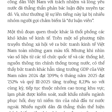
công dân Việt Nam với trách nhiệm và lòng yêu
nước đã thẳng thắn phản bác luận điệu xuyên tạc
đó. Và, như thường lệ sự lên tiếng này lại bị nhiều
nhóm người gọi châm biếm là “dư luận viên”.
Một thủ đoạn quen thuộc khác là thổi phồng các
khó khăn về kinh tế. Trên một số phương tiện
truyền thông xã hội vẽ ra bức tranh kinh tế Việt
Nam toàn những gam màu tối. Nhưng khi nhìn
vào số liệu từ các tổ chức quốc tế và các thống kê,
nguồn thông tin chính thống trong nước, có thể
thấy bức tranh khác hẳn: tăng trưởng GDP của Việt
Nam năm 2024 đạt 7,09%; 6 tháng năm 2025 đạt
7,52% và quý III-2025 tăng trưởng 8,23% so với
cùng kỳ, tiếp tục thuộc nhóm cao trong khu vực;
lạm phát được kiểm soát, xuất khẩu nhiều ngành
phục hồi, duy trì niềm tin của nhà đầu tư nước
ngoài. Nhiều người dân đã thẳng thắn thể hiện