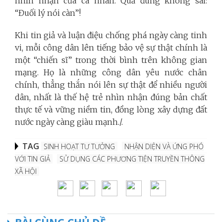
nhìn nhận của cá nhân. Quả đúng không sai:
“Đuối lý nói càn”!
Khi tin giả và luận điệu chống phá ngày càng tinh
vi, mỗi công dân lên tiếng bảo vệ sự thật chính là
một “chiến sĩ” trong thời bình trên không gian
mạng. Họ là những công dân yêu nước chân
chính, thẳng thắn nói lên sự thật để nhiều người
dân, nhất là thế hệ trẻ nhìn nhận đúng bản chất
thực tế và vững niềm tin, đồng lòng xây dựng đất
nước ngày càng giàu mạnh./.
TAG
SINH HOẠT TƯ TƯỞNG
NHẬN DIỆN VÀ ỨNG PHÓ
VỚI TIN GIẢ
SỬ DỤNG CÁC PHƯƠNG TIỆN TRUYỀN THÔNG
XÃ HỘI