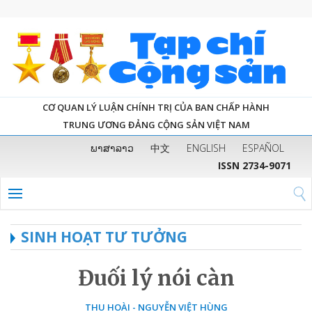
CƠ QUAN LÝ LUẬN CHÍNH TRỊ CỦA BAN CHẤP HÀNH
TRUNG ƯƠNG ĐẢNG CỘNG SẢN VIỆT NAM
ພາສາລາວ
中文
ENGLISH
ESPAÑOL
ISSN 2734-9071
SINH HOẠT TƯ TƯỞNG
Đuối lý nói càn
THU HOÀI - NGUYỄN VIỆT HÙNG