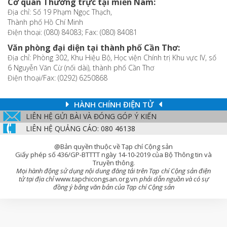
Cơ quan Thường trực tại miền Nam:
Địa chỉ: Số 19 Phạm Ngọc Thạch,
Thành phố Hồ Chí Minh
Điện thoại: (080) 84083; Fax: (080) 84081
Văn phòng đại diện tại thành phố Cần Thơ:
Địa chỉ: Phòng 302, Khu Hiệu Bộ, Học viện Chính trị Khu vực IV, số
6 Nguyễn Văn Cừ (nối dài), thành phố Cần Thơ
Điện thoại/Fax: (0292) 6250868
HÀNH CHÍNH ĐIỆN TỬ
LIÊN HỆ GỬI BÀI VÀ ĐÓNG GÓP Ý KIẾN
LIÊN HỆ QUẢNG CÁO: 080 46138
@Bản quyền thuộc về Tạp chí Cộng sản
Giấy phép số 436/GP-BTTTT ngày 14-10-2019 của Bộ Thông tin và
Truyền thông.
Mọi hành động sử dụng nội dung đăng tải trên Tạp chí Cộng sản điện
tử tại địa chỉ
www.tapchicongsan.org.vn
phải dẫn nguồn và có sự
đồng ý bằng văn bản của Tạp chí Cộng sản