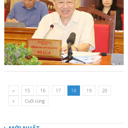
‹‹
15
16
17
18
19
20
»
Cuối cùng