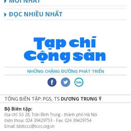
MỚI NHẤT
ĐỌC NHIỀU NHẤT
NHỮNG CHẶNG ĐƯỜNG PHÁT TRIỂN
TỔNG BIÊN TẬP: PGS, TS
DƯƠNG TRUNG Ý
Bộ Biên tập:
Địa chỉ: Số 28, Trần Bình Trọng - thành phố Hà Nội
Điện thoại: 024 39429753 - Fax: 024 39429754
Email: bbttccs@tccs.org.vn