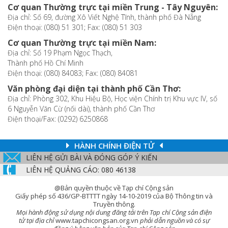
Cơ quan Thường trực tại miền Trung - Tây Nguyên:
Địa chỉ: Số 69, đường Xô Viết Nghệ Tĩnh, thành phố Đà Nẵng
Điện thoại: (080) 51 301; Fax: (080) 51 303
Cơ quan Thường trực tại miền Nam:
Địa chỉ: Số 19 Phạm Ngọc Thạch,
Thành phố Hồ Chí Minh
Điện thoại: (080) 84083; Fax: (080) 84081
Văn phòng đại diện tại thành phố Cần Thơ:
Địa chỉ: Phòng 302, Khu Hiệu Bộ, Học viện Chính trị Khu vực IV, số
6 Nguyễn Văn Cừ (nối dài), thành phố Cần Thơ
Điện thoại/Fax: (0292) 6250868
HÀNH CHÍNH ĐIỆN TỬ
LIÊN HỆ GỬI BÀI VÀ ĐÓNG GÓP Ý KIẾN
LIÊN HỆ QUẢNG CÁO: 080 46138
@Bản quyền thuộc về Tạp chí Cộng sản
Giấy phép số 436/GP-BTTTT ngày 14-10-2019 của Bộ Thông tin và
Truyền thông.
Mọi hành động sử dụng nội dung đăng tải trên Tạp chí Cộng sản điện
tử tại địa chỉ
www.tapchicongsan.org.vn
phải dẫn nguồn và có sự