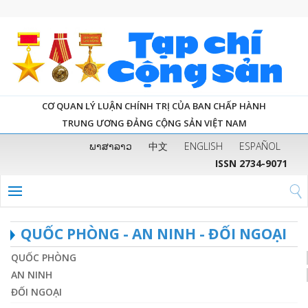
CƠ QUAN LÝ LUẬN CHÍNH TRỊ CỦA BAN CHẤP HÀNH
TRUNG ƯƠNG ĐẢNG CỘNG SẢN VIỆT NAM
ພາສາລາວ
中文
ENGLISH
ESPAÑOL
ISSN 2734-9071
QUỐC PHÒNG - AN NINH - ĐỐI NGOẠI
QUỐC PHÒNG
AN NINH
ĐỐI NGOẠI