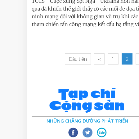
TCCS - Cuộc xung đột Nga - Ukraina hơn ha
qua đã khiến thế giới thấy rõ các mối đe dọa t
ninh mạng đối với không gian vũ trụ khi các
tham chiến tấn công mạng kết cấu hạ tầng vũ 
Đầu tiên
‹‹
1
2
NHỮNG CHẶNG ĐƯỜNG PHÁT TRIỂN