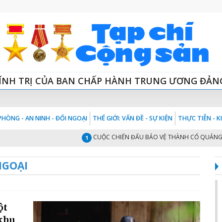
ÍNH TRỊ CỦA BAN CHẤP HÀNH TRUNG ƯƠNG ĐẢN
HÒNG - AN NINH - ĐỐI NGOẠI
THẾ GIỚI: VẤN ĐỀ - SỰ KIỆN
THỰC TIỄN - 
CUỘC CHIẾN ĐẤU BẢO VỆ THÀNH CỔ QUẢNG TRỊ 
1
NGOẠI
ột
 khu