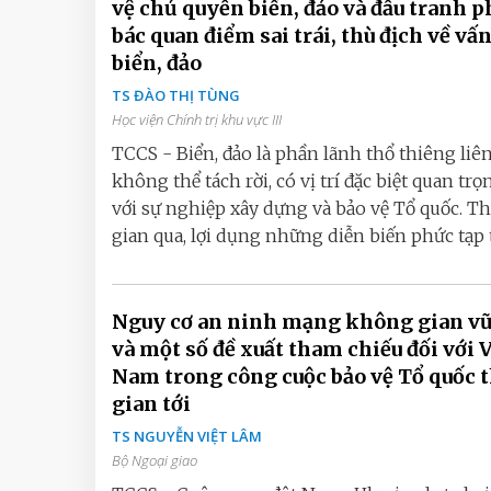
vệ chủ quyền biển, đảo và đấu tranh 
bác quan điểm sai trái, thù địch về vấn
biển, đảo
TS ĐÀO THỊ TÙNG
Học viện Chính trị khu vực III
TCCS - Biển, đảo là phần lãnh thổ thiêng liê
không thể tách rời, có vị trí đặc biệt quan trọ
với sự nghiệp xây dựng và bảo vệ Tổ quốc. Th
gian qua, lợi dụng những diễn biến phức tạp t
Nguy cơ an ninh mạng không gian vũ
và một số đề xuất tham chiếu đối với Việt
Nam trong công cuộc bảo vệ Tổ quốc thời
gian tới
TS NGUYỄN VIỆT LÂM
Bộ Ngoại giao