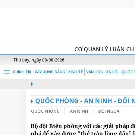
CƠ QUAN LÝ LUẬN CH
Thứ bảy, ngày 08-08-2026
CHÍNH TRỊ - XÂY DỰNG ĐẢNG
KINH TẾ
VĂN HÓA - XÃ HỘI
QUỐC P
QUỐC PHÒNG - AN NINH - ĐỐI 
QUỐC PHÒNG
AN NINH
ĐỐI NGOẠI
Bộ đội Biên phòng với các giải pháp đ
phá để xây dựng “thế trận lòng dân”