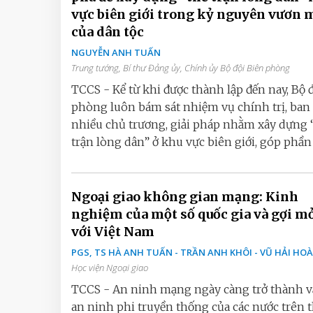
vực biên giới trong kỷ nguyên vươn 
của dân tộc
NGUYỄN ANH TUẤN
Trung tướng, Bí thư Đảng ủy, Chính ủy Bộ đội Biên phòng
TCCS - Kể từ khi được thành lập đến nay, Bộ 
phòng luôn bám sát nhiệm vụ chính trị, ban
nhiều chủ trương, giải pháp nhằm xây dựng 
trận lòng dân” ở khu vực biên giới, góp phần h
Ngoại giao không gian mạng: Kinh
nghiệm của một số quốc gia và gợi mở
với Việt Nam
PGS, TS HÀ ANH TUẤN - TRẦN ANH KHÔI - VŨ HẢI 
Học viện Ngoại giao
TCCS - An ninh mạng ngày càng trở thành v
an ninh phi truyền thống của các nước trên 