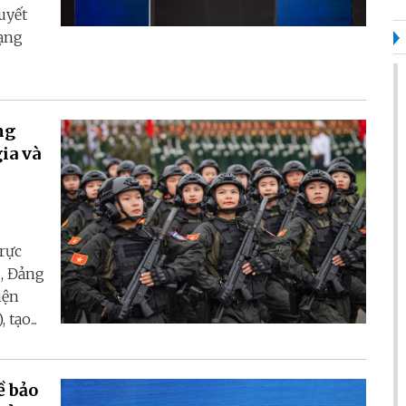
quyết
ạng
ng
ia và
trực
g, Đảng
iện
tạo...
ề bảo