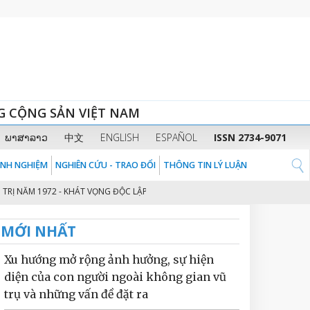
G CỘNG SẢN VIỆT NAM
ພາສາລາວ
中文
ENGLISH
ESPAÑOL
ISSN 2734-9071
KINH NGHIỆM
NGHIÊN CỨU - TRAO ĐỔI
THÔNG TIN LÝ LUẬN
NĂM 1972 - KHÁT VỌNG ĐỘC LẬP, TỰ DO CỦA DÂN TỘC VIỆT NAM
KIÊN 
2
MỚI NHẤT
Xu hướng mở rộng ảnh hưởng, sự hiện
diện của con người ngoài không gian vũ
trụ và những vấn đề đặt ra