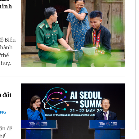
mình
độ Biên
 hành
“thế
uy...
 đối
HOÀNG
ấn đề
thế