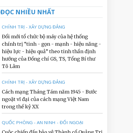
ĐỌC NHIỀU NHẤT
CHÍNH TRỊ - XÂY DỰNG ĐẢNG
Đổi mới tổ chức bộ máy của hệ thống
chính trị “tinh - gọn - mạnh - hiệu năng -
hiệu lực - hiệu quả” theo tinh thần định
hướng của Đồng chí GS, TS, Tổng Bí thư
Tô Lâm
CHÍNH TRỊ - XÂY DỰNG ĐẢNG
Cách mạng Tháng Tám năm 1945 - Bước
ngoặt vĩ đại của cách mạng Việt Nam
trong thế kỷ XX
QUỐC PHÒNG - AN NINH - ĐỐI NGOẠI
Cuộc chiến đấu bảo vệ Thành cổ Quảng Trị