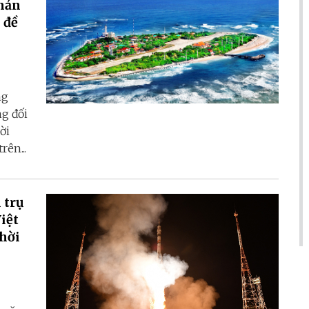
phản
 đề
ng
ng đối
ời
rên...
 trụ