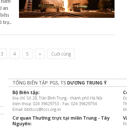
i năm
ừ an
 bên
trụ...
3
4
5
»
Cuối cùng
TỔNG BIÊN TẬP: PGS, TS
DƯƠNG TRUNG Ý
Bộ Biên tập:
C
Địa chỉ: Số 28, Trần Bình Trọng - thành phố Hà Nội
Đị
Điện thoại: 024 39429753 - Fax: 024 39429754
T
Email: bbttccs@tccs.org.vn
Đi
Cơ quan Thường trực tại miền Trung - Tây
V
Nguyên:
Đị