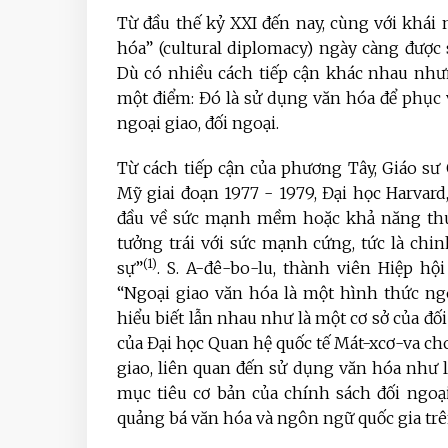
Từ đầu thế kỷ XXI đến nay, cùng với khá
hóa” (cultural diplomacy) ngày càng được 
Dù có nhiều cách tiếp cận khác nhau như
một điểm: Đó là sử dụng văn hóa để phục 
ngoại giao, đối ngoại.
Từ cách tiếp cận của phương Tây, Giáo sư
Mỹ giai đoạn 1977 - 1979, Đại học Harvard
đầu về sức mạnh mềm hoặc khả năng thuy
tưởng trái với sức mạnh cứng, tức là ch
(1)
sự”
. S. A-đê-bo-lu, thành viên Hiệp h
“Ngoại giao văn hóa là một hình thức ng
hiểu biết lẫn nhau như là một cơ sở của đối
của Đại học Quan hệ quốc tế Mát-xcơ-va cho
giao, liên quan đến sử dụng văn hóa như
mục tiêu cơ bản của chính sách đối ngoại
quảng bá văn hóa và ngôn ngữ quốc gia trê