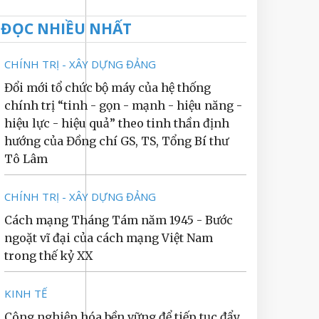
ĐỌC NHIỀU NHẤT
CHÍNH TRỊ - XÂY DỰNG ĐẢNG
Đổi mới tổ chức bộ máy của hệ thống
chính trị “tinh - gọn - mạnh - hiệu năng -
hiệu lực - hiệu quả” theo tinh thần định
hướng của Đồng chí GS, TS, Tổng Bí thư
Tô Lâm
CHÍNH TRỊ - XÂY DỰNG ĐẢNG
Cách mạng Tháng Tám năm 1945 - Bước
ngoặt vĩ đại của cách mạng Việt Nam
trong thế kỷ XX
KINH TẾ
Công nghiệp hóa bền vững để tiếp tục đẩy