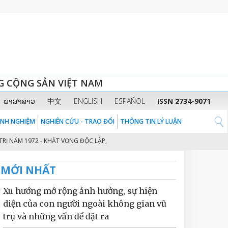
G CỘNG SẢN VIỆT NAM
ພາສາລາວ
中文
ENGLISH
ESPAÑOL
ISSN 2734-9071
KINH NGHIỆM
NGHIÊN CỨU - TRAO ĐỔI
THÔNG TIN LÝ LUẬN
 1972 - KHÁT VỌNG ĐỘC LẬP, TỰ DO CỦA DÂN TỘC VIỆT NAM
KIÊN ĐỊN
2
MỚI NHẤT
Xu hướng mở rộng ảnh hưởng, sự hiện
diện của con người ngoài không gian vũ
trụ và những vấn đề đặt ra