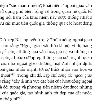
i niệm “sức mạnh mềm”, khái niệm “ngoại giao văn
sử dụng phổ biến, rộng rãi trong quan hệ quốc tế.
ng nội hàm của khái niệm này được thống nhất ở
vụ các mục tiêu quốc gia, thông qua các hoạt động
 Giô-xép Nai, nguyên trợ lý Thứ trưởng ngoại giao
, cho rằng: “Ngoại giao văn hóa là một ví dụ hàng
ết phục thông qua văn hóa, giá trị và những tư
inh phục hoặc cưỡng ép thông qua sức mạnh quân
ội các nhà ngoại giao thương mại Anh nhận định:
oại giao nhấn mạnh tới sự thừa nhận văn hóa và
(2)
 thoại”
.
Trong khi đó, Tạp chí
Công tác ngoại giao
 rằng “đây là lĩnh vực đặc biệt của hoạt động ngoại
 là đối tượng và phương tiện nhằm đạt được những
 của quốc gia, tạo hình ảnh tốt đẹp của đất nước,
(3)
n thế giới”
.