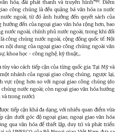
(6)
văn hóa, đài phát thanh và truyền hình”
. Điểm
giao công chúng là đều quảng bá văn hóa ra nước
 nước ngoài, từ đó ảnh hưởng đến quyết sách của
g hướng đến của ngoại giao văn hóa rộng hơn, bao
 nước ngoài, chính phủ nước ngoài, trong khi đối
là công chúng nước ngoài, cộng đồng quốc tế. Nội
còn nội dung của ngoại giao công chúng ngoài văn
ự, khoa học - công nghệ, kỹ thuật,...
 tùy vào cách tiếp cận của từng quốc gia. Tại Mỹ và
 một nhánh của ngoại giao công chúng, ngược lại,
ĩnh vực rộng hơn so với ngoại giao công chúng (do
g chúng nước ngoài; còn ngoại giao văn hóa hướng
 và trong nước).
được tiếp cận khá đa dạng, với nhiều quan điểm vừa
ếp cận dưới góc độ ngoại giao, ngoại giao văn hóa
ng qua văn hóa để thiết lập, duy trì và phát triển
oại và UNESCO của Bộ Ngoại giao Việt Nam đưa ra