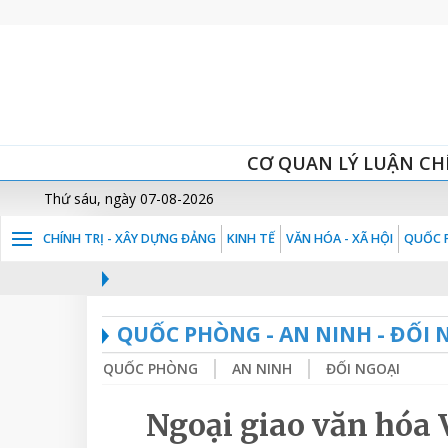
CƠ QUAN LÝ LUẬN CH
Thứ sáu, ngày 07-08-2026
CHÍNH TRỊ - XÂY DỰNG ĐẢNG
KINH TẾ
VĂN HÓA - XÃ HỘI
QUỐC P
QUỐC PHÒNG - AN NINH - ĐỐI 
QUỐC PHÒNG
AN NINH
ĐỐI NGOẠI
Ngoại giao văn hóa 