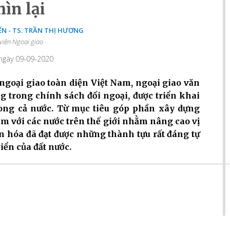
ìn lại
YẾN - TS. TRẦN THỊ HƯƠNG
viện Ngoại giao
 ngày 09-09-2020
 ngoại giao toàn diện Việt Nam, ngoại giao văn
g trong chính sách đối ngoại, được triển khai
rong cả nước. Từ mục tiêu góp phần xây dựng
am với các nước trên thế giới nhằm nâng cao vị
ăn hóa đã đạt được những thành tựu rất đáng tự
riển của đất nước.