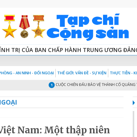
ÍNH TRỊ CỦA BAN CHẤP HÀNH TRUNG ƯƠNG ĐẢN
HÒNG - AN NINH - ĐỐI NGOẠI
THẾ GIỚI: VẤN ĐỀ - SỰ KIỆN
THỰC TIỄN - 
CUỘC CHIẾN ĐẤU BẢO VỆ THÀNH CỔ QUẢNG TRỊ NĂM
1
NGOẠI
Việt Nam: Một thập niên