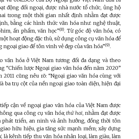
oạt động đối ngoại, được nhà nước tổ chức, ủng hộ
khai trong một thời gian nhất định nhằm đạt được
định, bằng các hình thức văn hóa như: nghệ thuật,
(8)
 phim, ấn phẩm, văn học”
. Từ góc độ văn hóa, có
một hoạt động đặc thù, sử dụng công cụ văn hóa để
(9)
g ngoại giao để tôn vinh vẻ đẹp của văn hóa”
.
ao văn hóa ở Việt Nam tương đối đa dạng và theo
ong “Chiến lược Ngoại giao văn hóa đến năm 2020”
2011 cũng nêu rõ: “Ngoại giao văn hóa cùng với
là ba trụ cột của nền ngoại giao toàn diện, hiện đại
tiếp cận về ngoại giao văn hóa của Việt Nam được
 thông qua công cụ văn hóa;
thứ hai
, nhằm đạt được
là phát triển, an ninh và ảnh hưởng, đồng thời tôn
i giao hữu hiệu, gia tăng sức mạnh mềm; xây dựng
ư
, là kênh tiếp thu văn hóa nhân loại, làm giàu, làm