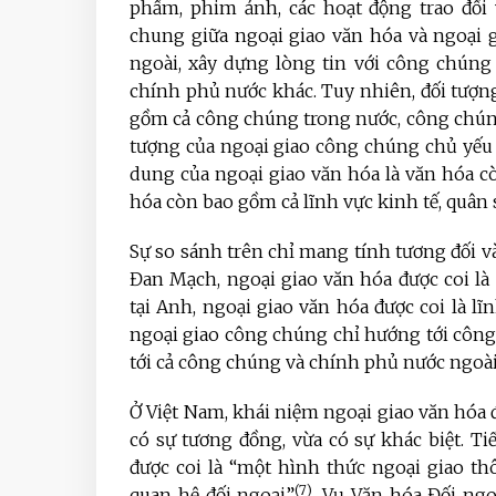
phẩm, phim ảnh, các hoạt động trao đổi 
chung giữa ngoại giao văn hóa và ngoại 
ngoài, xây dựng lòng tin với công chúng
chính phủ nước khác. Tuy nhiên, đối tượn
gồm cả công chúng trong nước, công chúng
tượng của ngoại giao công chúng chủ yếu 
dung của ngoại giao văn hóa là văn hóa 
hóa còn bao gồm cả lĩnh vực kinh tế, quân s
Sự so sánh trên chỉ mang tính tương đối và
Đan Mạch, ngoại giao văn hóa được coi là
tại Anh, ngoại giao văn hóa được coi là l
ngoại giao công chúng chỉ hướng tới côn
tới cả công chúng và chính phủ nước ngoài
Ở Việt Nam, khái niệm ngoại giao văn hóa 
có sự tương đồng, vừa có sự khác biệt. Ti
được coi là “một hình thức ngoại giao thô
(7)
quan hệ đối ngoại”
. Vụ Văn hóa Đối ng