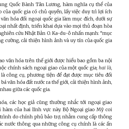
ung Quốc Bành Tân Lương, hàm nghĩa cụ thể của
của quốc gia có chủ quyền, lấy việc duy trì lợi ích
 văn hóa đối ngoại quốc gia làm mục đích, dưới sự
oại nhất định, triển khai dựa vào mọi thủ đoạn hòa
 nghiên cứu Nhật Bản O. Ka-du-ô nhấn mạnh: “mục
ng cường, cải thiện hình ảnh và uy tín của quốc gia
ao văn hóa trên thế giới được hiểu bao gồm ba nội
huộc chính sách ngoại giao của một quốc gia;
hai là
,
là công cụ, phương tiện để đạt được mục tiêu đối
bá văn hóa đất nước ra thế giới, cải thiện hình ảnh,
 nhau giữa các quốc gia.
hóa, các học giả cũng thường nhắc tới ngoại giao
hàm của hai lĩnh vực này. Bộ Ngoại giao Mỹ coi
trình do chính phủ bảo trợ, nhằm cung cấp thông
các nước thông qua những công cụ chính là các ấn