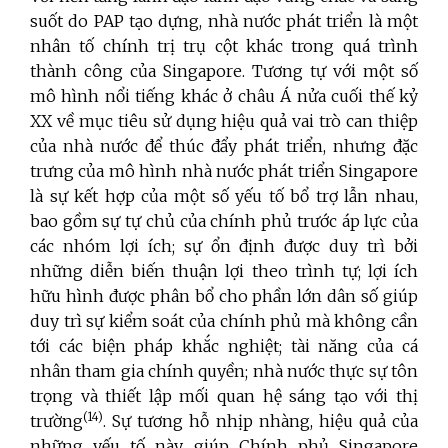
suốt do PAP tạo dựng, nhà nước phát triển
là một
nhân tố chính trị trụ cột khác trong quá trình
thành công của Singapore. Tương tự với một số
mô hình nổi tiếng khác ở châu Á nửa cuối thế kỷ
XX về mục tiêu sử dụng hiệu quả vai trò can thiệp
của nhà nước để thúc đẩy phát triển, nhưng đặc
trưng của mô hình nhà nước phát triển Singapore
là sự kết hợp của một số yếu tố bổ trợ lẫn nhau,
bao gồm sự tự chủ của chính phủ trước áp lực của
các nhóm lợi ích; sự ổn định được duy trì bởi
những diễn biến thuận lợi theo trình tự; lợi ích
hữu hình được phân bổ cho phần lớn dân số giúp
duy trì sự kiểm soát của chính phủ mà không cần
tới các biện pháp khắc nghiệt; tài năng của cá
nhân tham gia chính quyền; nhà nước thực sự tôn
trọng và thiết lập mối quan hệ sáng tạo với thị
(14
)
trường
. Sự tương hỗ nhịp nhàng, hiệu quả của
những yếu tố này giúp Chính phủ Singapore