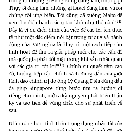
trung từ những gì Hồng Kông đang làm, những gì
Thụy Sĩ đang làm, những gì Israel đang làm, và rồi
chúng tôi ứng biến. Tôi cũng đã xuống Malta để
(11
)
xem họ điều hành các ụ tàu khô như thế nào”
.
Đây là ví dụ điển hình của việc đề cao lợi ích thực
tế như một đặc điểm nổi bật trong tư duy và hành
động của PAP, nghĩa là “duy trì một cách tiếp cận
linh hoạt để tìm ra giải pháp mới cho các vấn đề
mà quốc gia phải đối mặt trong khi vẫn nhất quán
(12
)
với các giá trị cốt lõi”
. Chính sự quyết tâm cao
độ, hướng tiếp cận chính sách đúng đắn của giới
lãnh đạo chính trị do ông Lý Quang Diệu đứng đầu
đã giúp Singapore từng bước tìm ra hướng đi
riêng cho mình, mở ra kỷ nguyên phát triển thần
kỳ và tạo tiền đề vững chắc cho sự phát triển về
sau.
Nhìn rộng hơn, tinh thần trọng dụng nhân tài của
Singapore còn được thể hiện ở sự cởi mở đối với