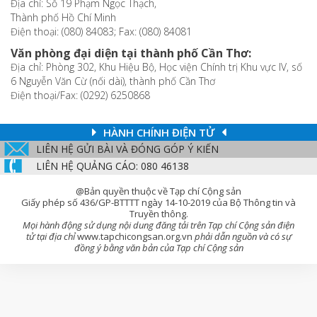
Địa chỉ: Số 19 Phạm Ngọc Thạch,
Thành phố Hồ Chí Minh
Điện thoại: (080) 84083; Fax: (080) 84081
Văn phòng đại diện tại thành phố Cần Thơ:
Địa chỉ: Phòng 302, Khu Hiệu Bộ, Học viện Chính trị Khu vực IV, số
6 Nguyễn Văn Cừ (nối dài), thành phố Cần Thơ
Điện thoại/Fax: (0292) 6250868
HÀNH CHÍNH ĐIỆN TỬ
LIÊN HỆ GỬI BÀI VÀ ĐÓNG GÓP Ý KIẾN
LIÊN HỆ QUẢNG CÁO: 080 46138
@Bản quyền thuộc về Tạp chí Cộng sản
Giấy phép số 436/GP-BTTTT ngày 14-10-2019 của Bộ Thông tin và
Truyền thông.
Mọi hành động sử dụng nội dung đăng tải trên Tạp chí Cộng sản điện
tử tại địa chỉ
www.tapchicongsan.org.vn
phải dẫn nguồn và có sự
đồng ý bằng văn bản của Tạp chí Cộng sản