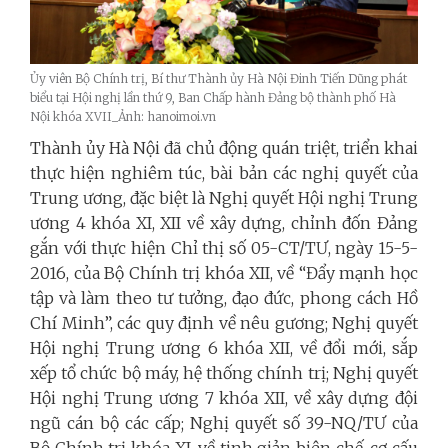
Ủy viên Bộ Chính trị, Bí thư Thành ủy Hà Nội Đinh Tiến Dũng phát
biểu tại Hội nghị lần thứ 9, Ban Chấp hành Đảng bộ thành phố Hà
Nội khóa XVII_Ảnh: hanoimoi.vn
Thành ủy Hà Nội đã chủ động quán triệt, triển khai
thực hiện nghiêm túc, bài bản các nghị quyết của
Trung ương, đặc biệt là Nghị quyết Hội nghị Trung
ương 4 khóa XI, XII về xây dựng, chỉnh đốn Đảng
gắn với thực hiện Chỉ thị số 05-CT/TƯ, ngày 15-5-
2016, của Bộ Chính trị khóa XII, về “Đẩy mạnh học
tập và làm theo tư tưởng, đạo đức, phong cách Hồ
Chí Minh”, các quy định về nêu gương; Nghị quyết
Hội nghị Trung ương 6 khóa XII, về đổi mới, sắp
xếp tổ chức bộ máy, hệ thống chính trị; Nghị quyết
Hội nghị Trung ương 7 khóa XII, về xây dựng đội
ngũ cán bộ các cấp; Nghị quyết số 39-NQ/TƯ của