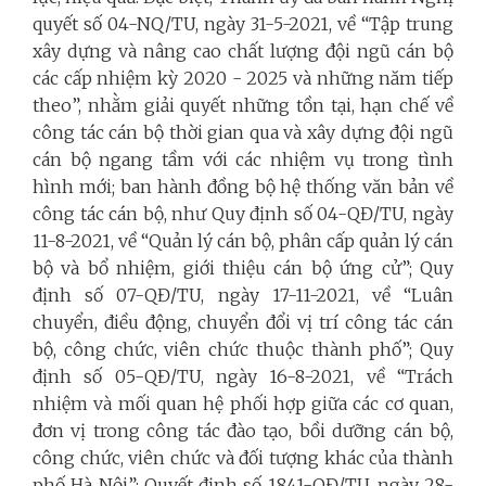
quyết số 04-NQ/TU, ngày 31-5-2021, về “Tập trung
xây dựng và nâng cao chất lượng đội ngũ cán bộ
các cấp nhiệm kỳ 2020 - 2025 và những năm tiếp
theo”, nhằm giải quyết những tồn tại, hạn chế về
công tác cán bộ thời gian qua và xây dựng đội ngũ
cán bộ ngang tầm với các nhiệm vụ trong tình
hình mới; ban hành đồng bộ hệ thống văn bản về
công tác cán bộ, như Quy định số 04-QĐ/TU, ngày
11-8-2021, về “Quản lý cán bộ, phân cấp quản lý cán
bộ và bổ nhiệm, giới thiệu cán bộ ứng cử”; Quy
định số 07-QĐ/TU, ngày 17-11-2021, về “Luân
chuyển, điều động, chuyển đổi vị trí công tác cán
bộ, công chức, viên chức thuộc thành phố”; Quy
định số 05-QĐ/TU, ngày 16-8-2021, về “Trách
nhiệm và mối quan hệ phối hợp giữa các cơ quan,
đơn vị trong công tác đào tạo, bồi dưỡng cán bộ,
công chức, viên chức và đối tượng khác của thành
phố Hà Nội”; Quyết định số 1841-QĐ/TU, ngày 28-