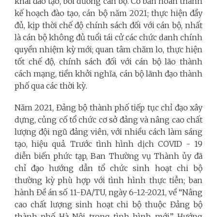
khai đào tạo, bồi dưỡng cán bộ. Cơ bản hoàn thành
kế hoạch đào tạo, cán bộ năm 2021; thực hiện đầy
đủ, kịp thời chế độ chính sách đối với cán bộ, nhất
là cán bộ không đủ tuổi tái cử các chức danh chính
quyền nhiệm kỳ mới; quan tâm chăm lo, thực hiện
tốt chế độ, chính sách đối với cán bộ lão thành
cách mạng, tiền khởi nghĩa, cán bộ lãnh đạo thành
phố qua các thời kỳ.
Năm 2021, Đảng bộ thành phố tiếp tục chỉ đạo xây
dựng, củng cố tổ chức cơ sở đảng và nâng cao chất
lượng đội ngũ đảng viên, với nhiều cách làm sáng
tạo, hiệu quả. Trước tình hình dịch COVID - 19
diễn biến phức tạp, Ban Thường vụ Thành ủy đã
chỉ đạo hướng dẫn tổ chức sinh hoạt chi bộ
thường kỳ phù hợp với tình hình thực tiễn; ban
hành Đề án số 11-ĐA/TU, ngày 6-12-2021, về “Nâng
cao chất lượng sinh hoạt chi bộ thuộc Đảng bộ
thành phố Hà Nội trong tình hình mới”, Hướng