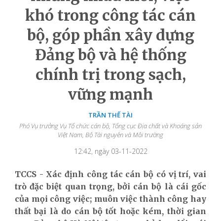
khó trong công tác cán
bộ, góp phần xây dựng
Đảng bộ và hệ thống
chính trị trong sạch,
vững mạnh
TRẦN THẾ TÀI
Phó Vụ trưởng Vụ Tổ chức cán bộ, Tổng cục Địa chất và Khoáng sản
Việt Nam, Bộ Tài nguyên và Môi trường
12:42, ngày 03-11-2022
TCCS - Xác định công tác cán bộ có vị trí, vai
trò đặc biệt quan trọng, bởi cán bộ là cái gốc
của mọi công việc; muôn việc thành công hay
thất bại là do cán bộ tốt hoặc kém, thời gian