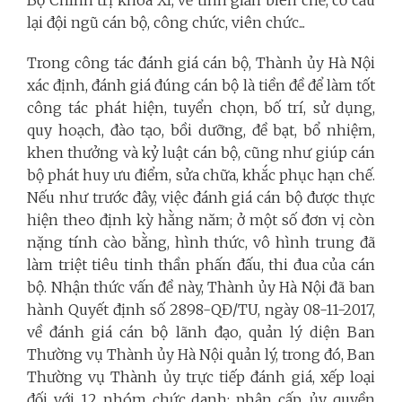
Bộ Chính trị khóa XI, về tinh giản biên chế, cơ cấu
lại đội ngũ cán bộ, công chức, viên chức...
Trong công tác đánh giá cán bộ, Thành ủy Hà Nội
xác định, đánh giá đúng cán bộ là tiền đề để làm tốt
công tác phát hiện, tuyển chọn, bố trí, sử dụng,
quy hoạch, đào tạo, bồi dưỡng, đề bạt, bổ nhiệm,
khen thưởng và kỷ luật cán bộ, cũng như giúp cán
bộ phát huy ưu điểm, sửa chữa, khắc phục hạn chế.
Nếu như trước đây, việc đánh giá cán bộ được thực
hiện theo định kỳ hằng năm; ở một số đơn vị còn
nặng tính cào bằng, hình thức, vô hình trung đã
làm triệt tiêu tinh thần phấn đấu, thi đua của cán
bộ. Nhận thức vấn đề này, Thành ủy Hà Nội đã ban
hành Quyết định số 2898-QĐ/TU, ngày 08-11-2017,
về đánh giá cán bộ lãnh đạo, quản lý diện Ban
Thường vụ Thành ủy Hà Nội quản lý, trong đó, Ban
Thường vụ Thành ủy trực tiếp đánh giá, xếp loại
đối với 12 nhóm chức danh; phân cấp, ủy quyền