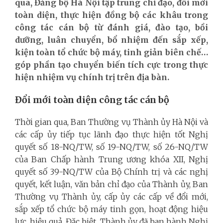
qua, Đảng bộ Hà Nội tập trung chỉ đạo, đổi mới
toàn diện, thực hiện đồng bộ các khâu trong
công tác cán bộ từ đánh giá, đào tạo, bồi
dưỡng, luân chuyển, bổ nhiệm đến sắp xếp,
kiện toàn tổ chức bộ máy, tinh giản biên chế…
góp phần tạo chuyển biến tích cực trong thực
hiện nhiệm vụ chính trị trên địa bàn.
Đổi mới toàn diện công tác cán bộ
Thời gian qua, Ban Thường vụ Thành ủy Hà Nội và
các cấp ủy tiếp tục lãnh đạo thực hiện tốt Nghị
quyết số 18-NQ/TW, số 19-NQ/TW, số 26-NQ/TW
của Ban Chấp hành Trung ương khóa XII, Nghị
quyết số 39-NQ/TW của Bộ Chính trị và các nghị
quyết, kết luận, văn bản chỉ đạo của Thành ủy, Ban
Thường vụ Thành ủy, cấp ủy các cấp về đổi mới,
sắp xếp tổ chức bộ máy tinh gọn, hoạt động hiệu
lực, hiệu quả. Đặc biệt, Thành ủy đã ban hành Nghị