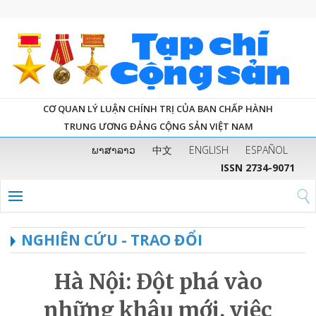
CƠ QUAN LÝ LUẬN CHÍNH TRỊ CỦA BAN CHẤP HÀNH
TRUNG ƯƠNG ĐẢNG CỘNG SẢN VIỆT NAM
ພາສາລາວ
中文
ENGLISH
ESPAÑOL
ISSN 2734-9071
NGHIÊN CỨU - TRAO ĐỔI
Hà Nội: Đột phá vào
những khâu mới, việc