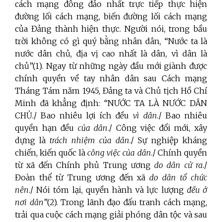
cách mạng đông đảo nhất trực tiếp thực hiện
đường lối cách mạng, biến đường lối cách mạng
của Đảng thành hiện thực. Người nói, trong bầu
trời không có gì quý bằng nhân dân, “Nước ta là
nước dân chủ, địa vị cao nhất là dân, vì dân là
chủ”(1). Ngay từ những ngày đầu mới giành được
chính quyền về tay nhân dân sau Cách mạng
Tháng Tám năm 1945, Đảng ta và Chủ tịch Hồ Chí
Minh đã khẳng định: “NƯỚC TA LÀ NƯỚC DÂN
CHỦ./ Bao nhiêu lợi ích đều
vì dân
./ Bao nhiêu
quyền hạn đều
của dân
./ Công việc đổi mới, xây
dựng là
trách nhiệm của dân
./ Sự nghiệp kháng
chiến, kiến quốc là
công việc của dân
./ Chính quyền
từ xã đến Chính phủ Trung ương
do dân cử ra
./
Đoàn thể từ Trung ương đến xã
do dân tổ chức
nên
./ Nói tóm lại, quyền hành và lực lượng
đều ở
nơi dân
”(2). Trong lãnh đạo đấu tranh cách mạng,
trải qua cuộc cách mạng giải phóng dân tộc và sau