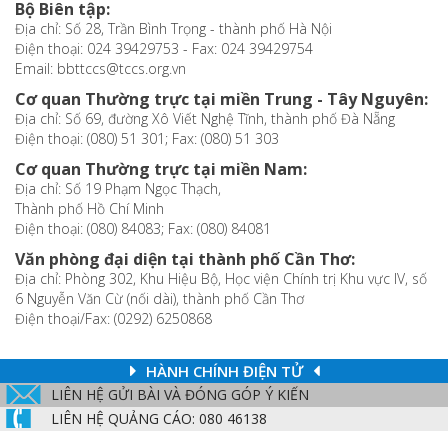
Bộ Biên tập:
Địa chỉ: Số 28, Trần Bình Trọng - thành phố Hà Nội
Điện thoại: 024 39429753 - Fax: 024 39429754
Email: bbttccs@tccs.org.vn
Cơ quan Thường trực tại miền Trung - Tây Nguyên:
Địa chỉ: Số 69, đường Xô Viết Nghệ Tĩnh, thành phố Đà Nẵng
Điện thoại: (080) 51 301; Fax: (080) 51 303
Cơ quan Thường trực tại miền Nam:
Địa chỉ: Số 19 Phạm Ngọc Thạch,
Thành phố Hồ Chí Minh
Điện thoại: (080) 84083; Fax: (080) 84081
Văn phòng đại diện tại thành phố Cần Thơ:
Địa chỉ: Phòng 302, Khu Hiệu Bộ, Học viện Chính trị Khu vực IV, số
6 Nguyễn Văn Cừ (nối dài), thành phố Cần Thơ
Điện thoại/Fax: (0292) 6250868
HÀNH CHÍNH ĐIỆN TỬ
LIÊN HỆ GỬI BÀI VÀ ĐÓNG GÓP Ý KIẾN
LIÊN HỆ QUẢNG CÁO: 080 46138