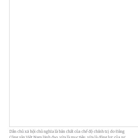
Dân chủ xã hội chủ nghĩa là bản chất của chế độ chính trị do Đảng
Cộng sản Việt Nam lãnh đạo, vừa là mục tiêu, vừa là động lực của sự