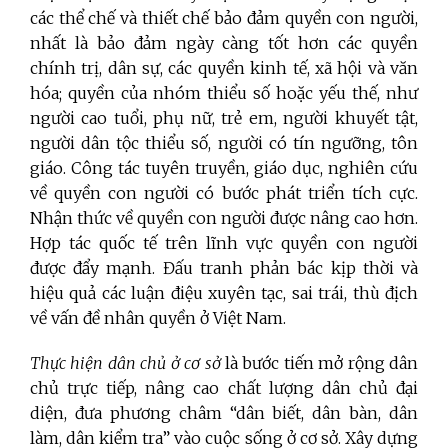
các thể chế và thiết chế bảo đảm quyền con người,
nhất là bảo đảm ngày càng tốt hơn các quyền
chính trị, dân sự, các quyền kinh tế, xã hội và văn
hóa; quyền của nhóm thiểu số hoặc yếu thế, như
người cao tuổi, phụ nữ, trẻ em, người khuyết tật,
người dân tộc thiểu số, người có tín ngưỡng, tôn
giáo. Công tác tuyên truyền, giáo dục, nghiên cứu
về quyền con người có bước phát triển tích cực.
Nhận thức về quyền con người được nâng cao hơn.
Hợp tác quốc tế trên lĩnh vực quyền con người
được đẩy mạnh. Đấu tranh phản bác kịp thời và
hiệu quả các luận điệu xuyên tạc, sai trái, thù địch
về vấn đề nhân quyền ở Việt Nam.
Thực hiện dân chủ ở cơ sở
là bước tiến mở rộng dân
chủ trực tiếp, nâng cao chất lượng dân chủ đại
diện, đưa phương châm “dân biết, dân bàn, dân
làm, dân kiểm tra” vào cuộc sống ở cơ sở. Xây dựng