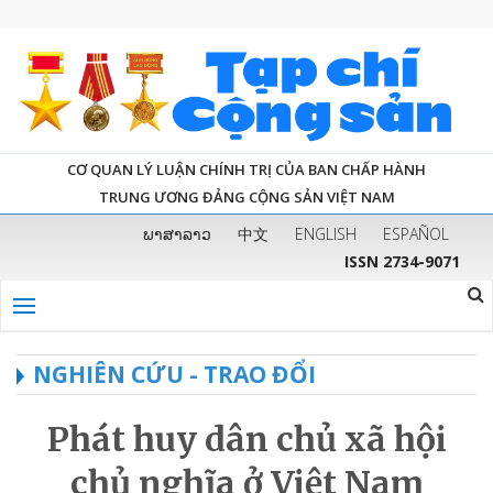
CƠ QUAN LÝ LUẬN CHÍNH TRỊ CỦA BAN CHẤP HÀNH
TRUNG ƯƠNG ĐẢNG CỘNG SẢN VIỆT NAM
ພາສາລາວ
中文
ENGLISH
ESPAÑOL
ISSN 2734-9071
NGHIÊN CỨU - TRAO ĐỔI
Phát huy dân chủ xã hội
chủ nghĩa ở Việt Nam