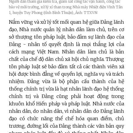
Người dân tham gia kiểm tra, giám sát công tác vận hành, công tác
bảo vệ môi trường, xử lý xỉ than trong Nhà máy Nhiệt điện Vĩnh Tân
1, huyện Tuy Phong (tỉnh Bình Thuận)_Ảnh: TTXVN
Nắm vững và xử lý tốt mối quan hệ giữa Đảng lãnh
đạo, Nhà nước quản lý, nhân dân làm chủ, trên cơ
sở thượng tôn pháp luật, bảo đảm sự lãnh đạo của
Đảng - nhân tố quyết định là mọi thắng lợi của
cách mạng Việt Nam. Nhân dân làm chủ là bản
chất của chế độ dân chủ xã hội chủ nghĩa. Thượng
tôn pháp luật sẽ bảo đảm tất cả các thành viên xã
hội được bình đẳng về quyền lợi, nghĩa vụ và trách
nhiệm. Đảng vừa là bộ phận cấu thành của hệ
thống chính trị vừa là hạt nhân lãnh đạo hệ thống
chính trị và Đảng cũng phải hoạt động trong
khuôn khổ Hiến pháp và pháp luật. Nhà nước của
nhân dân, do nhân dân, vì nhân dân do Đảng lãnh
đạo có chức năng thể chế hóa quan điểm, chủ
trương, đường lối của Đảng thành các văn bản quy