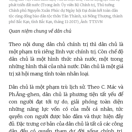
phát triển đất nước (Trong ảnh: Ủy viên Bộ Chính trị, Thủ tướng
Chính phủ Nguyễn Xuân Phúc dự Ngày hội Đại đoàn kết toàn dân
tộc cùng đồng bào dân tộc thôn Tân Thành, xã Nông Thượng, thành
phố Bắc Kạn, tỉnh Bắc Kạn, tháng 11-2017)_Ảnh: TTXVN
Quan niệm chung về dân chủ
Theo nội dung dân chủ chính trị thì dân chủ là
một phạm trù riêng lĩnh vực chính trị. Còn chế độ
dân chủ là một hình thức nhà nước, một trong
những hình thái của nhà nước. Dân chủ là một giá
trị xã hội mang tính toàn nhân loại.
Dân chủ là một phạm trù lịch sử. Theo C. Mác và
Ph.Ăng-ghen, dân chủ là phương tiện tất yếu để
con người đạt tới tự do, giải phóng toàn diện
những năng lực vốn có của mỗi cá nhân, tức
quyền con người được bảo đảm và thực hiện đầy
đủ.
Đặc trưng cơ bản của dân chủ là tất cả các công
dân đều có quyền tham dự đời sống chính trị,