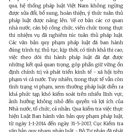
qua, hệ thống pháp luật Việt Nam không ngừng
được sửa đổi, bổ sung, hoàn thiện, ý thức tuân thủ
pháp luật được nâng lên. Về cơ bản các cơ quan
nhà nước, cán bộ công chức, viên chức trong thực
thi nhiệm vụ đã nghiêm túc tuân thủ pháp luật.
Các văn bản quy phạm pháp luật đã ban hành
đúng trình tự, thủ tục, kịp thời, có tính khả thi cao,
việc theo dõi thi hành pháp luật đã đạt được
những kết quả quan trọng, góp phần giữ vững ổn
định chính trị và phát triển kinh tế - xã hội trên
phạm vi cả nước. Tuy nhiên, trong thực tế vẫn còn
tình trạng vi phạm, xem thường pháp luật diễn ra
khá phức tạp, khó kiểm soát trên nhiều lĩnh vực,
ảnh hưởng không nhỏ đến quyền và lợi ích của
Nhà nước, tổ chức, cá nhân. Qua kiểm tra việc thực
hiện Luật Ban hành văn bản quy phạm pháp luật,
từ ngày 1-1-2014 đến ngày 31-5-2017, Cục Kiểm tra
văn bản quy phạm pháp luật - Bộ Tư pháp đã phát