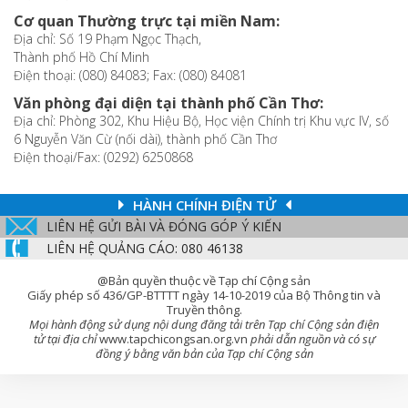
Cơ quan Thường trực tại miền Nam:
Địa chỉ: Số 19 Phạm Ngọc Thạch,
Thành phố Hồ Chí Minh
Điện thoại: (080) 84083; Fax: (080) 84081
Văn phòng đại diện tại thành phố Cần Thơ:
Địa chỉ: Phòng 302, Khu Hiệu Bộ, Học viện Chính trị Khu vực IV, số
6 Nguyễn Văn Cừ (nối dài), thành phố Cần Thơ
Điện thoại/Fax: (0292) 6250868
HÀNH CHÍNH ĐIỆN TỬ
LIÊN HỆ GỬI BÀI VÀ ĐÓNG GÓP Ý KIẾN
LIÊN HỆ QUẢNG CÁO: 080 46138
@Bản quyền thuộc về Tạp chí Cộng sản
Giấy phép số 436/GP-BTTTT ngày 14-10-2019 của Bộ Thông tin và
Truyền thông.
Mọi hành động sử dụng nội dung đăng tải trên Tạp chí Cộng sản điện
tử tại địa chỉ
www.tapchicongsan.org.vn
phải dẫn nguồn và có sự
đồng ý bằng văn bản của Tạp chí Cộng sản