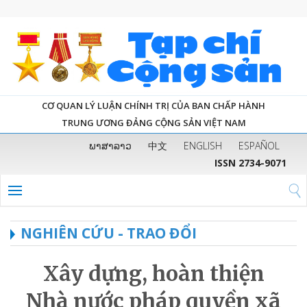
CƠ QUAN LÝ LUẬN CHÍNH TRỊ CỦA BAN CHẤP HÀNH
TRUNG ƯƠNG ĐẢNG CỘNG SẢN VIỆT NAM
ພາສາລາວ
中文
ENGLISH
ESPAÑOL
ISSN 2734-9071
NGHIÊN CỨU - TRAO ĐỔI
Xây dựng, hoàn thiện
Nhà nước pháp quyền xã