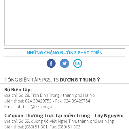
NHỮNG CHẶNG ĐƯỜNG PHÁT TRIỂN
TỔNG BIÊN TẬP: PGS, TS
DƯƠNG TRUNG Ý
Bộ Biên tập:
Địa chỉ: Số 28, Trần Bình Trọng - thành phố Hà Nội
Điện thoại: 024 39429753 - Fax: 024 39429754
Email: bbttccs@tccs.org.vn
Cơ quan Thường trực tại miền Trung - Tây Nguyên:
Địa chỉ: Số 69, đường Xô Viết Nghệ Tĩnh, thành phố Đà Nẵng
Điện thoại: (080) 51 301; Fax: (080) 51 303