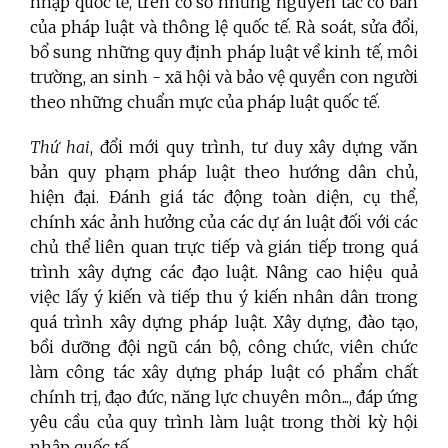
nhập quốc tế, trên cơ sở những nguyên tắc cơ bản
của pháp luật và thông lệ quốc tế. Rà soát, sửa đổi,
bổ sung những quy định pháp luật về kinh tế, môi
trường, an sinh - xã hội và bảo vệ quyền con người
theo những chuẩn mực của pháp luật quốc tế.
Thứ hai
, đổi mới quy trình, tư duy xây dựng văn
bản quy phạm pháp luật theo hướng dân chủ,
hiện đại. Đánh giá tác động toàn diện, cụ thể,
chính xác ảnh hưởng của các dự án luật đối với các
chủ thể liên quan trực tiếp và gián tiếp trong quá
trình xây dựng các đạo luật. Nâng cao hiệu quả
việc lấy ý kiến và tiếp thu ý kiến nhân dân trong
quá trình xây dựng pháp luật. Xây dựng, đào tạo,
bồi dưỡng đội ngũ cán bộ, công chức, viên chức
làm công tác xây dựng pháp luật có phẩm chất
chính trị, đạo đức, năng lực chuyên môn..., đáp ứng
yêu cầu của quy trình làm luật trong thời kỳ hội
nhập quốc tế.