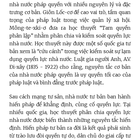
nhà nước pháp quyền với nhiều nguyên lý và đặc
trưng cơ bản. Giôn Lốc-cơ đề cao vai trò, tầm quan
trọng của pháp luật trong việc quản lý xã hội.
Mông-te-xki-ơ đưa ra học thuyết “Tam quyền
phân lập” nhằm phân chia và kiểm soát quyền lực
nhà nước. Học thuyết này được một số quốc gia tư
bản xem là “cứu cánh” trong việc kiểm soát sự lạm
dụng quyền lực nhà nước. Luật gia người Anh, A.V.
Đi-xây (1835 - 1922) cho rằng, nguyên tắc cơ bản
của nhà nước pháp quyền là uy quyền tối cao của
pháp luật và bình đẳng trước pháp luật...
Sau cách mạng tư sản, nhà nước tư bản ban hành
hiến pháp để khẳng định, củng cố quyền lực. Tại
nhiều quốc gia, học thuyết phân chia quyền lực
nhà nước được biến thành những nguyên tắc hiến
định. Hiến pháp tư bản ra đời là kết quả phái sinh
từ trào lưu đòi quyền tự do, dân chủ do giai cấp tư