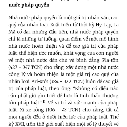
nước pháp quyền
Nhà nước pháp quyền là một giá trị nhân văn, cao
quý của nhân loại. Xuất hiện từ thời kỳ Hy Lạp, La
Mã cổ đại, nhưng đầu tiên, nhà nước pháp quyền
chỉ là những tư tưởng, quan điểm về một mô hình
nhà nước hoàn thiện và đề cao giá trị của pháp
luật, thể hiện ước muốn, khát vọng của con người
về một nhà nước dân chủ và bình đẳng. Pla-tôn
(427 - 347 TCN) cho rằng, xây dựng một nhà nước
công lý và hoàn thiện là một giá trị cao quý của
nhân loại. Ari-xtốt (384 - 322 TCN) luôn đề cao giá
trị của pháp luật, theo ông: “Không có điều nào
cần phải giữ gìn triệt để hơn là tinh thần thượng
(1)
tôn pháp luật”
. Về vị trí và sức mạnh của pháp
luật, Xi-xe-rông (106 - 43 TCN) cho rằng, tất cả
mọi người đều ở dưới hiệu lực của pháp luật. Thế
kỷ XVII, trên thế giới xuất hiện một số lý thuyết về