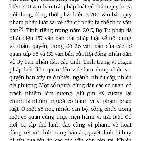
hiện 300 văn bản trái pháp luật về thẩm quyền và
nội dung, đồng thời phát hiện 2.200 văn bản quy
phạm pháp luật sai về căn cứ pháp lý, thể thức văn
(2)
bản
. Tính riêng trong năm 2017, Bộ Tư pháp đã
phát hiện 157 văn bản trái pháp luật về nội dung
và thẩm quyền, trong đó 26 văn bản của các cơ
quan cấp bộ và 131 văn bản của Hội đồng nhân dân
và Ủy ban nhân dân cấp tỉnh. Tình trạng vi phạm
pháp luật liên quan đến việc lạm dụng chức vụ,
quyền hạn xảy ra ở nhiều ngành, nhiều cấp, nhiều
địa phương. Một số người đứng đầu các cơ quan, có
trách nhiệm làm gương, giữ gìn kỷ cương lại
chính là những người có hành vi vi phạm pháp
luật. Ở một số nơi, nhiều cán bộ, công chức trong
một cơ quan cùng thực hiện hành vi trái luật. Có
nơi, cả tập thể lãnh đạo cùng vi phạm. Về hoạt
động xét xử, tình trạng bản án, quyết định bị hủy,
bị sửa của tòa án các cấp vẫn còn tồn tại. Nhiều