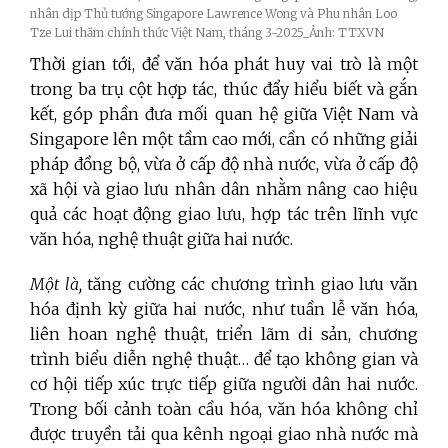
nhân dịp Thủ tướng Singapore Lawrence Wong và Phu nhân Loo
Tze Lui thăm chính thức Việt Nam, tháng 3-2025_Ảnh: TTXVN
Thời gian tới,
để văn hóa phát huy vai trò là một
trong ba trụ cột hợp tác, thúc đẩy hiểu biết và gắn
kết, góp phần đưa mối quan hệ giữa Việt Nam và
Singapore lên một tầm cao mới, cần có những giải
pháp đồng bộ,
vừa ở cấp độ nhà nước, vừa ở cấp độ
xã hội và giao lưu nhân dân nhằm
nâng cao hiệu
quả các hoạt động giao lưu, hợp tác trên lĩnh vực
văn hóa, nghệ thuật giữa hai nước.
Một là,
tăng cường các chương trình giao lưu văn
hóa định kỳ giữa hai nước, như tuần lễ văn hóa,
liên hoan nghệ thuật, triển lãm di sản, chương
trình biểu diễn nghệ thuật… để tạo không gian và
cơ hội tiếp xúc trực tiếp giữa người dân hai nước.
Trong bối cảnh toàn cầu hóa, văn hóa không chỉ
được truyền tải qua kênh ngoại giao nhà nước mà