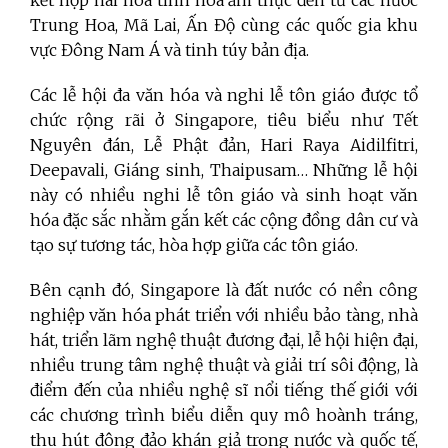
kết hợp hài hòa tinh hoa ẩm thực đến từ các nước
Trung Hoa, Mã Lai, Ấn Độ cùng các quốc gia khu
vực Đông Nam Á và tinh túy bản địa.
Các lễ hội đa văn hóa và nghi lễ tôn giáo được tổ
chức rộng rãi ở Singapore, tiêu biểu như Tết
Nguyên đán, Lễ Phật đản, Hari Raya Aidilfitri,
Deepavali, Giáng sinh, Thaipusam… Những lễ hội
này có nhiều nghi lễ tôn giáo và sinh hoạt văn
hóa đặc sắc nhằm gắn kết các cộng đồng dân cư và
tạo sự tương tác, hòa hợp giữa các tôn giáo.
Bên cạnh đó, Singapore là đất nước có nền công
nghiệp văn hóa phát triển với nhiều bảo tàng, nhà
hát, triển lãm nghệ thuật đương đại, lễ hội hiện đại,
nhiều trung tâm nghệ thuật và giải trí sôi động, là
điểm đến của nhiều nghệ sĩ nổi tiếng thế giới với
các chương trình biểu diễn quy mô hoành tráng,
thu hút đông đảo khán giả trong nước và quốc tế,