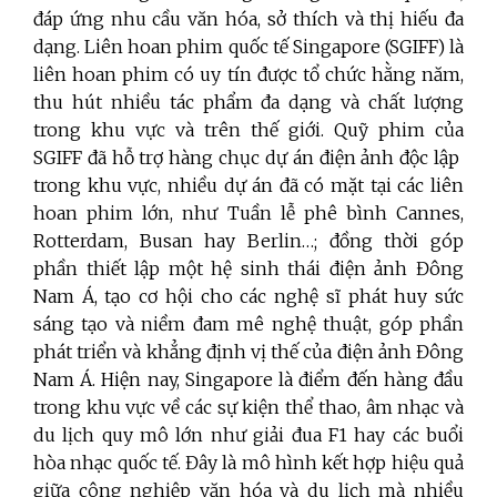
đáp ứng nhu cầu văn hóa, sở thích và thị hiếu đa
dạng. Liên hoan phim quốc tế Singapore (SGIFF) là
liên hoan phim có uy tín được tổ chức hằng năm,
thu hút nhiều tác phẩm đa dạng và chất lượng
trong khu vực và trên thế giới.
Quỹ phim của
SGIFF đã hỗ trợ hàng chục dự án điện ảnh độc lập
trong khu vực, nhiều dự án đã có mặt tại các liên
hoan phim lớn, như Tuần lễ phê bình Cannes,
Rotterdam, Busan hay Berlin…; đồng thời góp
phần thiết lập một hệ sinh thái điện ảnh Đông
Nam Á, tạo cơ hội cho các nghệ sĩ phát huy sức
sáng tạo và niềm đam mê nghệ thuật, góp phần
phát triển và khẳng định vị thế của điện ảnh Đông
Nam Á. Hiện nay,
Singapore là điểm đến hàng đầu
trong khu vực về các sự kiện thể thao, âm nhạc và
du lịch quy mô lớn như giải đua F1 hay các buổi
hòa nhạc quốc tế. Đây là mô hình kết hợp hiệu quả
giữa công nghiệp văn hóa
và du lịch mà nhiều