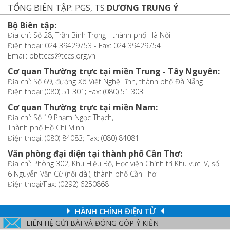
TỔNG BIÊN TẬP: PGS, TS
DƯƠNG TRUNG Ý
Bộ Biên tập:
Địa chỉ: Số 28, Trần Bình Trọng - thành phố Hà Nội
Điện thoại: 024 39429753 - Fax: 024 39429754
Email: bbttccs@tccs.org.vn
Cơ quan Thường trực tại miền Trung - Tây Nguyên:
Địa chỉ: Số 69, đường Xô Viết Nghệ Tĩnh, thành phố Đà Nẵng
Điện thoại: (080) 51 301; Fax: (080) 51 303
Cơ quan Thường trực tại miền Nam:
Địa chỉ: Số 19 Phạm Ngọc Thạch,
Thành phố Hồ Chí Minh
Điện thoại: (080) 84083; Fax: (080) 84081
Văn phòng đại diện tại thành phố Cần Thơ:
Địa chỉ: Phòng 302, Khu Hiệu Bộ, Học viện Chính trị Khu vực IV, số
6 Nguyễn Văn Cừ (nối dài), thành phố Cần Thơ
Điện thoại/Fax: (0292) 6250868
HÀNH CHÍNH ĐIỆN TỬ
LIÊN HỆ GỬI BÀI VÀ ĐÓNG GÓP Ý KIẾN