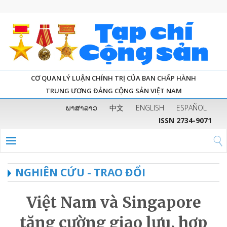
CƠ QUAN LÝ LUẬN CHÍNH TRỊ CỦA BAN CHẤP HÀNH
TRUNG ƯƠNG ĐẢNG CỘNG SẢN VIỆT NAM
ພາສາລາວ
中文
ENGLISH
ESPAÑOL
ISSN 2734-9071
NGHIÊN CỨU - TRAO ĐỔI
Việt Nam và Singapore
tăng cường giao lưu, hợp