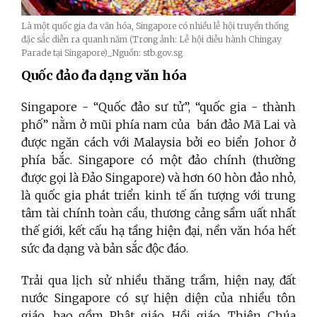
Là một quốc gia đa văn hóa, Singapore có nhiều lễ hội truyền thống
đặc sắc diễn ra quanh năm (Trong ảnh: Lễ hội diễu hành Chingay
Parade tại Singapore)_Nguồn: stb.gov.sg
Quốc đảo đa dạng văn hóa
Singapore - “Quốc đảo sư tử”, “quốc gia - thành
phố” nằm ở mũi phía nam của bán đảo Mã Lai và
được ngăn cách với Malaysia bởi eo biển Johor ở
phía bắc. Singapore có một đảo chính (thường
được gọi là Đảo Singapore) và hơn 60 hòn đảo nhỏ,
là quốc gia phát triển kinh tế ấn tượng với trung
tâm tài chính toàn cầu, thương cảng sầm uất nhất
thế giới, kết cấu hạ tầng hiện đại, nền văn hóa hết
sức đa dạng và bản sắc độc đáo.
Trải qua lịch sử nhiều thăng trầm, hiện nay, đất
nước Singapore có sự hiện diện của nhiều tôn
giáo, bao gồm Phật giáo, Hồi giáo, Thiên Chúa