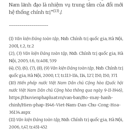
Nam lãnh đạo là nhiệm vụ trung tâm của đổi mới
(13)
hệ thống chính trị”
./.
-------------------
(1)
Văn kiện Đảng toàn tập
, Nxb. Chính trị quốc gia, Hà Nội,
2001, t.2, tr.2
(2), (3)
Văn kiện Đảng toàn tập
, Nxb. Chính trị quốc gia, Hà
Nội, 2005, t.6, tr.408, 539
(4), (5), (6), (7), (8), (9)
Văn kiện Đảng toàn tập
, Nxb. Chính trị
quốc gia, Hà Nội, 2000, t.7, tr.113-114, 114, 127, 150, 150, 371
(10)
Hiến pháp nước Việt Nam Dân chủ Cộng hòa (Quốc hội
nước Việt Nam Dân chủ Cộng hòa thông qua ngày 9-11-1946)
,
https://thuvienphapluat.vn/van-ban/Bo-may-hanh-
chinh/Hien-phap-1946-Viet-Nam-Dan-Chu-Cong-Hoa-
36134.aspx
(11)
Văn kiện Đảng toàn tập,
Nxb. Chính trị quốc gia, Hà Nội,
2006, t,47, tr.451-452