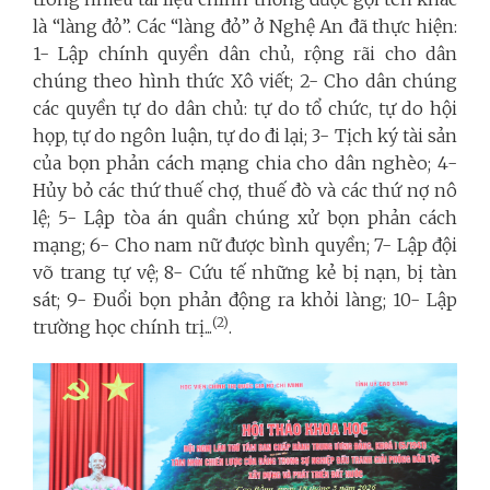
là “làng đỏ”. Các “làng đỏ” ở Nghệ An đã thực hiện:
1- Lập chính quyền dân chủ, rộng rãi cho dân
chúng theo hình thức Xô viết; 2- Cho dân chúng
các quyền tự do dân chủ: tự do tổ chức, tự do hội
họp, tự do ngôn luận, tự do đi lại; 3- Tịch ký tài sản
của bọn phản cách mạng chia cho dân nghèo; 4-
Hủy bỏ các thứ thuế chợ, thuế đò và các thứ nợ nô
lệ; 5- Lập tòa án quần chúng xử bọn phản cách
mạng; 6- Cho nam nữ được bình quyền; 7- Lập đội
võ trang tự vệ; 8- Cứu tế những kẻ bị nạn, bị tàn
sát; 9- Đuổi bọn phản động ra khỏi làng; 10- Lập
(2)
trường học chính trị...
.