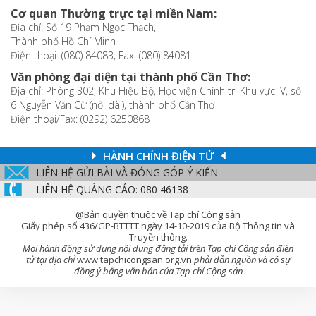
Cơ quan Thường trực tại miền Nam:
Địa chỉ: Số 19 Phạm Ngọc Thạch,
Thành phố Hồ Chí Minh
Điện thoại: (080) 84083; Fax: (080) 84081
Văn phòng đại diện tại thành phố Cần Thơ:
Địa chỉ: Phòng 302, Khu Hiệu Bộ, Học viện Chính trị Khu vực IV, số
6 Nguyễn Văn Cừ (nối dài), thành phố Cần Thơ
Điện thoại/Fax: (0292) 6250868
HÀNH CHÍNH ĐIỆN TỬ
LIÊN HỆ GỬI BÀI VÀ ĐÓNG GÓP Ý KIẾN
LIÊN HỆ QUẢNG CÁO: 080 46138
@Bản quyền thuộc về Tạp chí Cộng sản
Giấy phép số 436/GP-BTTTT ngày 14-10-2019 của Bộ Thông tin và
Truyền thông.
Mọi hành động sử dụng nội dung đăng tải trên Tạp chí Cộng sản điện
tử tại địa chỉ
www.tapchicongsan.org.vn
phải dẫn nguồn và có sự
đồng ý bằng văn bản của Tạp chí Cộng sản