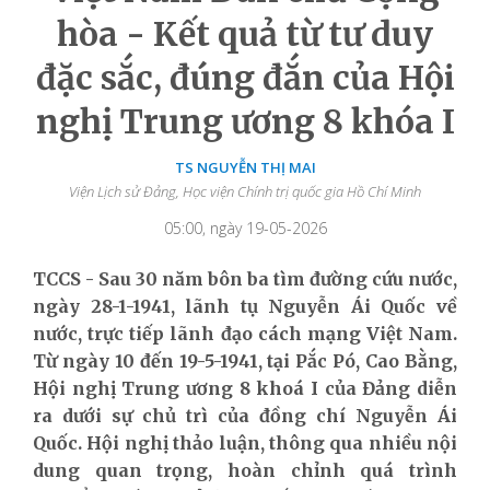
hòa - Kết quả từ tư duy
đặc sắc, đúng đắn của Hội
nghị Trung ương 8 khóa I
TS NGUYỄN THỊ MAI
Viện Lịch sử Đảng, Học viện Chính trị quốc gia Hồ Chí Minh
05:00, ngày 19-05-2026
TCCS - Sau 30 năm bôn ba tìm đường cứu nước,
ngày 28-1-1941, lãnh tụ Nguyễn Ái Quốc về
nước, trực tiếp lãnh đạo cách mạng Việt Nam.
Từ ngày 10 đến 19-5-1941, tại Pắc Pó, Cao Bằng,
Hội nghị Trung ương 8 khoá I của Đảng diễn
ra dưới sự chủ trì của đồng chí Nguyễn Ái
Quốc. Hội nghị thảo luận, thông qua nhiều nội
dung quan trọng, hoàn chỉnh quá trình