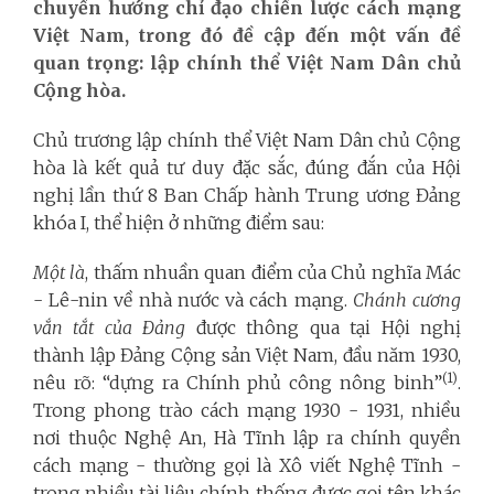
chuyển hướng chỉ đạo chiến lược cách mạng
Việt Nam, trong đó đề cập đến một vấn đề
quan trọng: lập chính thể Việt Nam Dân chủ
Cộng hòa.
Chủ trương lập chính thể Việt Nam Dân chủ Cộng
hòa là kết quả tư duy đặc sắc, đúng đắn của Hội
nghị lần thứ 8 Ban Chấp hành Trung ương Đảng
khóa I, thể hiện ở những điểm sau:
Một là
, thấm nhuần quan điểm của Chủ nghĩa Mác
- Lê-nin về nhà nước và cách mạng.
Chánh cương
vắn tắt của Đảng
được thông qua tại Hội nghị
thành lập Đảng Cộng sản Việt Nam, đầu năm 1930,
(1)
nêu rõ: “dựng ra Chính phủ công nông binh”
.
Trong phong trào cách mạng 1930 - 1931, nhiều
nơi thuộc Nghệ An, Hà Tĩnh lập ra chính quyền
cách mạng - thường gọi là Xô viết Nghệ Tĩnh -
trong nhiều tài liệu chính thống được gọi tên khác