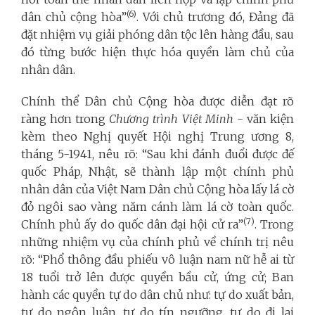
(6)
dân chủ cộng hòa”
. Với chủ trương đó, Đảng đã
đặt nhiệm vụ giải phóng dân tộc lên hàng đầu, sau
đó từng bước hiện thực hóa quyền làm chủ của
nhân dân.
Chính thể Dân chủ Cộng hòa được diễn đạt rõ
ràng hơn trong
Chương trình Việt Minh
- văn kiện
kèm theo Nghị quyết Hội nghị Trung ương 8,
tháng 5-1941, nêu rõ: “Sau khi đánh đuổi được đế
quốc Pháp, Nhật, sẽ thành lập một chính phủ
nhân dân của Việt Nam Dân chủ Cộng hòa lấy lá cờ
đỏ ngôi sao vàng năm cánh làm lá cờ toàn quốc.
(7)
Chính phủ ấy do quốc dân đại hội cử ra”
. Trong
những nhiệm vụ của chính phủ về chính trị nêu
rõ: “Phổ thông đầu phiếu vô luận nam nữ hễ ai từ
18 tuổi trở lên được quyền bầu cử, ứng cử; Ban
hành các quyền tự do dân chủ như: tự do xuất bản,
tự do ngôn luận, tự do tín ngưỡng, tự do đi lại