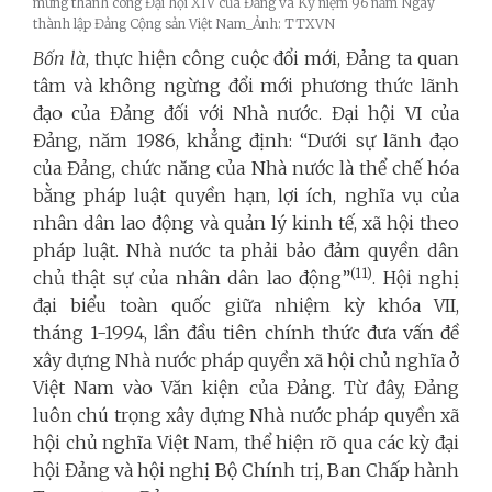
mừng thành công Đại hội XIV của Đảng và Kỷ niệm 96 năm Ngày
thành lập Đảng Cộng sản Việt Nam_Ảnh: TTXVN
Bốn là
, thực hiện công cuộc đổi mới, Đảng ta quan
tâm và không ngừng đổi mới phương thức lãnh
đạo của Đảng đối với Nhà nước. Đại hội VI của
Đảng, năm 1986, khẳng định: “Dưới sự lãnh đạo
của Đảng, chức năng của Nhà nước là thể chế hóa
bằng pháp luật quyền hạn, lợi ích, nghĩa vụ của
nhân dân lao động và quản lý kinh tế, xã hội theo
pháp luật. Nhà nước ta phải bảo đảm quyền dân
(11)
chủ thật sự của nhân dân lao động”
. Hội nghị
đại biểu toàn quốc giữa nhiệm kỳ khóa VII,
tháng 1-1994, lần đầu tiên chính thức đưa vấn đề
xây dựng Nhà nước pháp quyền xã hội chủ nghĩa ở
Việt Nam vào Văn kiện của Đảng. Từ đây, Đảng
luôn chú trọng xây dựng Nhà nước pháp quyền xã
hội chủ nghĩa Việt Nam, thể hiện rõ qua các kỳ đại
hội Đảng và hội nghị Bộ Chính trị, Ban Chấp hành