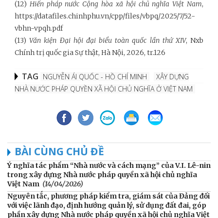
(12)
Hiến pháp nước Cộng hòa xã hội chủ nghĩa Việt Nam
,
https://datafiles.chinhphu.vn/cpp/files/vbpq/2025/7/52-
vbhn-vpqh.pdf
(13)
Văn kiện Đại hội đại biểu toàn quốc lần thứ X
I
V
, Nxb
Chính trị quốc gia Sự thật, Hà Nội, 2026, tr.126
TAG
NGUYỄN ÁI QUỐC - HỒ CHÍ MINH
XÂY DỰNG
NHÀ NƯỚC PHÁP QUYỀN XÃ HỘI CHỦ NGHĨA Ở VIỆT NAM
BÀI CÙNG CHỦ ĐỀ
Ý nghĩa tác phẩm “Nhà nước và cách mạng” của V.I. Lê-nin
trong xây dựng Nhà nước pháp quyền xã hội chủ nghĩa
Việt Nam
(14/04/2026)
Nguyên tắc, phương pháp kiểm tra, giám sát của Đảng đối
với việc lãnh đạo, định hướng quản lý, sử dụng đất đai, góp
phần xây dựng Nhà nước pháp quyền xã hội chủ nghĩa Việt