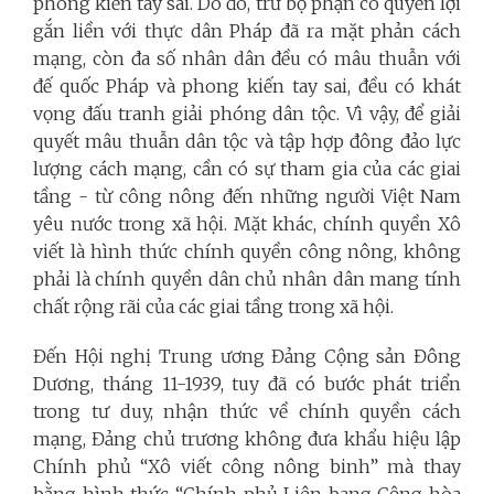
phong kiến tay sai. Do đó, trừ bộ phận có quyền lợi
gắn liền với thực dân Pháp đã ra mặt phản cách
mạng, còn đa số nhân dân đều có mâu thuẫn với
đế quốc Pháp và phong kiến tay sai, đều có khát
vọng đấu tranh giải phóng dân tộc. Vì vậy, để giải
quyết mâu thuẫn dân tộc và tập hợp đông đảo lực
lượng cách mạng, cần có sự tham gia của các giai
tầng - từ công nông đến những người Việt Nam
yêu nước trong xã hội. Mặt khác, chính quyền Xô
viết là hình thức chính quyền công nông, không
phải là chính quyền dân chủ nhân dân mang tính
chất rộng rãi của các giai tầng trong xã hội.
Đến Hội nghị Trung ương Đảng Cộng sản Đông
Dương, tháng 11-1939, tuy đã có bước phát triển
trong tư duy, nhận thức về chính quyền cách
mạng, Đảng chủ trương không đưa khẩu hiệu lập
Chính phủ “Xô viết công nông binh” mà thay
bằng hình thức “Chính phủ Liên bang Cộng hòa