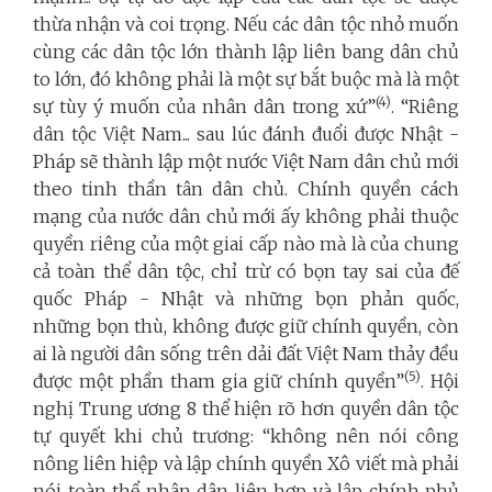
thừa nhận và coi trọng. Nếu các dân tộc nhỏ muốn
cùng các dân tộc lớn thành lập liên bang dân chủ
to lớn, đó không phải là một sự bắt buộc mà là một
(4)
sự tùy ý muốn của nhân dân trong xứ”
. “Riêng
dân tộc Việt Nam... sau lúc đánh đuổi được Nhật -
Pháp sẽ thành lập một nước Việt Nam dân chủ mới
theo tinh thần tân dân chủ. Chính quyền cách
mạng của nước dân chủ mới ấy không phải thuộc
quyền riêng của một giai cấp nào mà là của chung
cả toàn thể dân tộc, chỉ trừ có bọn tay sai của đế
quốc Pháp - Nhật và những bọn phản quốc,
những bọn thù, không được giữ chính quyền, còn
ai là người dân sống trên dải đất Việt Nam thảy đều
(5)
được một phần tham gia giữ chính quyền”
. Hội
nghị Trung ương 8 thể hiện rõ hơn quyền dân tộc
tự quyết khi chủ trương: “không nên nói công
nông liên hiệp và lập chính quyền Xô viết mà phải
nói toàn thể nhân dân liên hợp và lập chính phủ