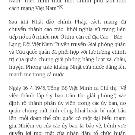
Nam” theo hình thức một Chính phủ lâm thời
(9)
cách mạng Việt Nam”
.
Sau khi Nhật đảo chính Pháp, cách mạng đã
chuyển thành cao trào, khởi nghĩa vũ trang liên
tiếp nổ ra ở nhiều nơi. Ở khu căn cứ địa Cao - Bắc -
Lạng, Đội Việt Nam Tuyên truyền Giải phóng quân
và Cứu quốc quân đã phối hợp với lực lượng chính
trị của quần chúng giải phóng hàng loạt xã, châu,
huyện. Phong trào kháng Nhật cứu nước dâng lên
mạnh mẽ trong cả nước.
Ngày 16-4-1945, Tổng Bộ Việt Minh ra Chỉ thị “Về
việc thành lập Ủy ban Dân tộc giải phóng”, xác
định rõ thành phần ủy viên trong các ủy ban, do
quần chúng mít tinh công khai hoặc bí mật bầu
lên, mỗi đoàn thể cứu quốc có một đại biểu tham
gia. Nhiệm vụ của các ủy ban là: bảo vệ, bênh vực
quyền lợi mọi mặt của nhân dân; tổ chức huấn