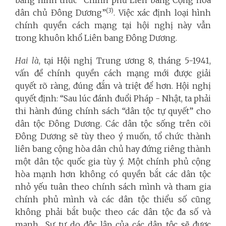
(3)
dân chủ Đông Dương”
. Việc xác định loại hình
chính quyền cách mạng tại hội nghị này vẫn
trong khuôn khổ Liên bang Đông Dương.
Hai là
, tại Hội nghị Trung ương 8, tháng 5-1941,
vấn đề chính quyền cách mạng mới được giải
quyết rõ ràng, đúng đắn và triệt để hơn. Hội nghị
quyết định: “Sau lúc đánh đuổi Pháp - Nhật, ta phải
thi hành đúng chính sách “dân tộc tự quyết” cho
dân tộc Đông Dương. Các dân tộc sống trên cõi
Đông Dương sẽ tùy theo ý muốn, tổ chức thành
liên bang cộng hòa dân chủ hay đứng riêng thành
một dân tộc quốc gia tùy ý. Một chính phủ cộng
hòa mạnh hơn không có quyền bắt các dân tộc
nhỏ yếu tuân theo chính sách mình và tham gia
chính phủ mình và các dân tộc thiểu số cũng
không phải bắt buộc theo các dân tộc đa số và
mạnh... Sự tự do độc lập của các dân tộc sẽ được