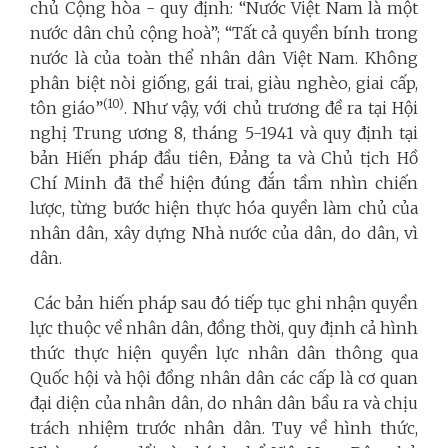
chủ Cộng hòa - quy định: “Nước Việt Nam là một
nước dân chủ cộng hoà”; “Tất cả quyền bính trong
nước là của toàn thể nhân dân Việt Nam. Không
phân biệt nòi giống, gái trai, giàu nghèo, giai cấp,
(10)
tôn giáo”
. Như vậy, với chủ trương đề ra tại Hội
nghị Trung ương 8, tháng 5-1941 và quy định tại
bản Hiến pháp đầu tiên, Đảng ta và Chủ tịch Hồ
Chí Minh đã thể hiện đúng đắn tầm nhìn chiến
lược, từng bước hiện thực hóa quyền làm chủ của
nhân dân, xây dựng Nhà nước của dân, do dân, vì
dân.
Các bản hiến pháp sau đó tiếp tục ghi nhận quyền
lực thuộc về nhân dân, đồng thời, quy định cả hình
thức thực hiện quyền lực nhân dân thông qua
Quốc hội và hội đồng nhân dân các cấp là cơ quan
đại diện của nhân dân, do nhân dân bầu ra và chịu
trách nhiệm trước nhân dân. Tuy về hình thức,