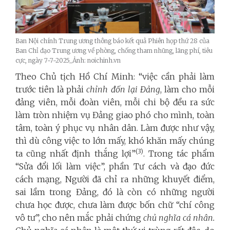
Ban Nội chính Trung ương thông báo kết quả Phiên họp thứ 28 của
Ban Chỉ đạo Trung ương về phòng, chống tham nhũng, lãng phí, tiêu
cực, ngày 7-7-2025_Ảnh: noichinh.vn
Theo Chủ tịch Hồ Chí Minh: “việc cần phải làm
trước tiên là phải
chỉnh đốn lại Đảng
, làm cho mỗi
đảng viên, mỗi đoàn viên, mỗi chi bộ đều ra sức
làm tròn nhiệm vụ Đảng giao phó cho mình, toàn
tâm, toàn ý phục vụ nhân dân. Làm được như vậy,
thì dù công việc to lớn mấy, khó khăn mấy chúng
(3)
ta cũng nhất định thắng lợi”
. Trong tác phẩm
“Sửa đổi lối làm việc”, phần Tư cách và đạo đức
cách mạng, Người đã chỉ ra những khuyết điểm,
sai lầm trong Đảng, đó là còn có những người
chưa học được, chưa làm được bốn chữ “chí công
vô tư”, cho nên mắc phải chứng
chủ nghĩa cá nhân.