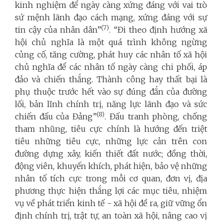
kinh nghiệm để ngày càng xứng đáng với vai trò
sứ mệnh lãnh đạo cách mạng, xứng đáng với sự
(7)
tin cậy của nhân dân”
. “Đi theo định hướng xã
hội chủ nghĩa là một quá trình không ngừng
củng cố, tăng cường, phát huy các nhân tố xã hội
chủ nghĩa để các nhân tố ngày càng chi phối, áp
đảo và chiến thắng. Thành công hay thất bại là
phụ thuộc trước hết vào sự đúng đắn của đường
lối, bản lĩnh chính trị, năng lực lãnh đạo và sức
(8)
chiến đấu của Đảng”
. Đấu tranh phòng, chống
tham nhũng, tiêu cực chính là hướng đến triệt
tiêu những tiêu cực, những lực cản trên con
đường dựng xây, kiến thiết đất nước; đồng thời,
động viên, khuyến khích, phát hiện, bảo vệ những
nhân tố tích cực trong mỗi cơ quan, đơn vị, địa
phương thực hiện thắng lợi các mục tiêu, nhiệm
vụ về phát triển kinh tế - xã hội đề ra, giữ vững ổn
định chính trị, trật tự, an toàn xã hội, nâng cao vị