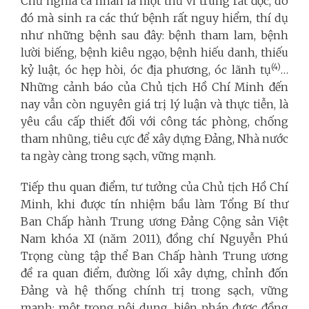
Chủ nghĩa cá nhân là một thứ vi trùng rất độc, do
đó mà sinh ra các thứ bệnh rất nguy hiểm, thí dụ
như những bệnh sau đây: bệnh tham lam, bệnh
lười biếng, bệnh kiêu ngạo, bệnh hiếu danh, thiếu
(4)
kỷ luật, óc hẹp hòi, óc địa phương, óc lãnh tụ
…
Những cảnh báo của Chủ tịch Hồ Chí Minh đến
nay vẫn còn nguyên giá trị lý luận và thực tiễn, là
yêu cầu cấp thiết đối với công tác phòng, chống
tham nhũng, tiêu cực để xây dựng Đảng, Nhà nước
ta ngày càng trong sạch, vững mạnh.
Tiếp thu quan điểm, tư tưởng của Chủ tịch Hồ Chí
Minh, khi được tín nhiệm bầu làm Tổng Bí thư
Ban Chấp hành Trung ương Đảng Cộng sản Việt
Nam khóa XI (năm 2011), đồng chí Nguyễn Phú
Trọng cùng tập thể Ban Chấp hành Trung ương
đề ra quan điểm, đường lối xây dựng, chỉnh đốn
Đảng và hệ thống chính trị trong sạch, vững
mạnh; một trong nội dung, biện pháp được đồng