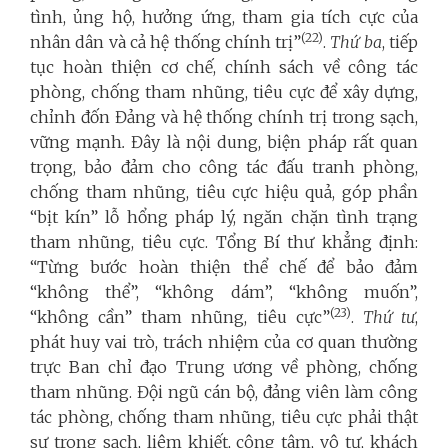
tình, ủng hộ, hưởng ứng, tham gia tích cực của
(22)
nhân dân và cả hệ thống chính trị”
.
Thứ ba
, tiếp
tục hoàn thiện cơ chế, chính sách về công tác
phòng, chống tham nhũng, tiêu cực để xây dựng,
chỉnh đốn Đảng và hệ thống chính trị trong sạch,
vững mạnh
.
Đây là nội dung, biện pháp rất quan
trọng, bảo đảm cho công tác đấu tranh phòng,
chống tham nhũng, tiêu cực hiệu quả, góp phần
“bịt kín” lỗ hổng pháp lý, ngăn chặn tình trạng
tham nhũng, tiêu cực. Tổng Bí thư khẳng định:
“Từng bước hoàn thiện thể chế để bảo đảm
“không thể”, “không dám”, “không muốn”,
(23)
“không cần” tham nhũng, tiêu cực”
.
Thứ tư
,
phát huy vai trò, trách nhiệm của cơ quan thường
trực Ban chỉ đạo Trung ương về phòng, chống
tham nhũng. Đội ngũ cán bộ, đảng viên làm công
tác phòng, chống tham nhũng, tiêu cực phải thật
sự trong sạch, liêm khiết, công tâm, vô tư, khách