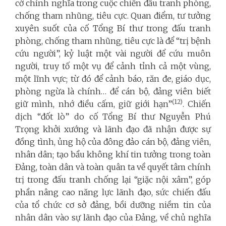
cờ chính nghĩa trong cuộc chiến đấu tranh phòng,
chống tham nhũng, tiêu cực. Quan điểm, tư tưởng
xuyên suốt của cố Tổng Bí thư trong đấu tranh
phòng, chống tham nhũng, tiêu cực là để “trị bệnh
cứu người”, kỷ luật một vài người để cứu muôn
người, truy tố một vụ để cảnh tỉnh cả một vùng,
một lĩnh vực; từ đó để cảnh báo, răn đe, giáo dục,
phòng ngừa là chính… để cán bộ, đảng viên biết
(12)
giữ mình, nhớ điều cấm, giữ giới hạn”
. Chiến
dịch “đốt lò” do cố Tổng Bí thư Nguyễn Phú
Trọng khởi xướng và lãnh đạo đã nhận được sự
đồng tình, ủng hộ của đông đảo cán bộ, đảng viên,
nhân dân; tạo bầu không khí tin tưởng trong toàn
Đảng, toàn dân và toàn quân ta về quyết tâm chính
trị trong đấu tranh chống lại “giặc nội xâm”, góp
phần nâng cao năng lực lãnh đạo, sức chiến đấu
của tổ chức cơ sở đảng, bồi dưỡng niềm tin của
nhân dân vào sự lãnh đạo của Đảng, về chủ nghĩa