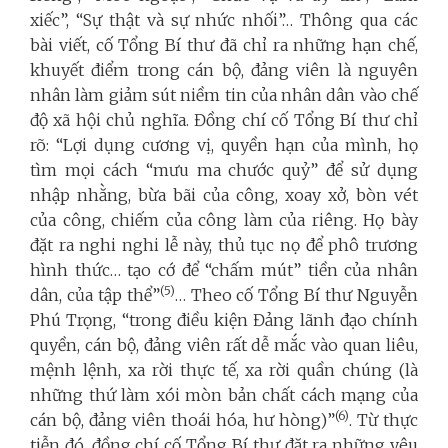
xiếc”, “Sự thật và sự nhức nhối”… Thông qua các
bài viết, cố Tổng Bí thư đã chỉ ra những hạn chế,
khuyết điểm trong cán bộ, đảng viên là nguyên
nhân làm giảm sút niềm tin của nhân dân vào chế
độ xã hội chủ nghĩa. Đồng chí cố Tổng Bí thư chỉ
rõ: “Lợi dụng cương vị, quyền hạn của mình, họ
tìm mọi cách “mưu ma chước quỷ” để sử dụng
nhập nhằng, bừa bãi của công, xoay xở, bòn vét
của công, chiếm của công làm của riêng. Họ bày
đặt ra nghi nghi lễ này, thủ tục nọ để phô trương
hình thức… tạo cớ để “chấm mút” tiền của nhân
(5)
dân, của tập thể”
… Theo cố Tổng Bí thư Nguyễn
Phú Trọng, “trong điều kiện Đảng lãnh đạo chính
quyền, cán bộ, đảng viên rất dễ mắc vào quan liêu,
mệnh lệnh, xa rời thực tế, xa rời quần chúng (là
những thứ làm xói mòn bản chất cách mạng của
(6)
cán bộ, đảng viên thoái hóa, hư hòng)”
. Từ thực
tiễn đó, đồng chí cố Tổng Bí thư đặt ra những yêu