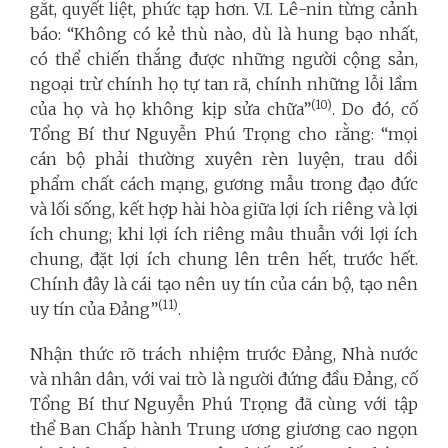
gắt, quyết liệt, phức tạp hơn. V.I. Lê-nin từng cảnh
báo: “Không có kẻ thù nào, dù là hung bạo nhất,
có thể chiến thắng được những người cộng sản,
ngoại trừ chính họ tự tan rã, chính những lỗi lầm
(10)
của họ và họ không kịp sửa chữa”
. Do đó, cố
Tổng Bí thư Nguyễn Phú Trọng cho rằng: “mọi
cán bộ phải thường xuyên rèn luyện, trau dồi
phẩm chất cách mạng, gương mẫu trong đạo đức
và lối sống, kết hợp hài hòa giữa lợi ích riêng và lợi
ích chung; khi lợi ích riêng mâu thuẫn với lợi ích
chung, đặt lợi ích chung lên trên hết, trước hết.
Chính đây là cái tạo nên uy tín của cán bộ, tạo nên
(11)
uy tín của Đảng”
.
Nhận thức rõ trách nhiệm trước Đảng, Nhà nước
và nhân dân, với vai trò là người đứng đầu Đảng, cố
Tổng Bí thư Nguyễn Phú Trọng đã cùng với tập
thể Ban Chấp hành Trung ương giương cao ngọn