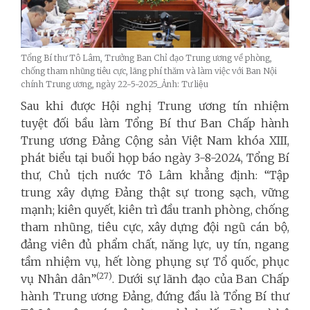
Tổng Bí thư Tô Lâm, Trưởng Ban Chỉ đạo Trung ương về phòng,
chống tham nhũng tiêu cực, lãng phí thăm và làm việc với Ban Nội
chính Trung ương, ngày 22-5-2025_Ảnh: Tư liệu
Sau khi được Hội nghị Trung ương tín nhiệm
tuyệt đối bầu làm Tổng Bí thư Ban Chấp hành
Trung ương Đảng Cộng sản Việt Nam khóa XIII,
phát biểu tại buổi họp báo ngày 3-8-2024, Tổng Bí
thư, Chủ tịch nước Tô Lâm khẳng định: “Tập
trung xây dựng Đảng thật sự trong sạch, vững
mạnh; kiên quyết, kiên trì đầu tranh phòng, chống
tham nhũng, tiêu cực, xây dựng đội ngũ cán bộ,
đảng viên đủ phẩm chất, năng lực, uy tín, ngang
tầm nhiệm vụ, hết lòng phụng sự Tổ quốc, phục
(27)
vụ Nhân dân”
. Dưới sự lãnh đạo của Ban Chấp
hành Trung ương Đảng, đứng đầu là Tổng Bí thư