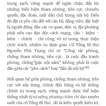
trong sạch, vững mạnh để ngăn chặn, đẩy lùi
những biểu hiện tham nhũng, tiêu cực, chuyên
quyền, độc đoán, mất dân chủ trong nội bộ. Điều
đó đặt ra yêu cầu đối với cán bộ, đảng viên, đặc biệt
là người đứng đầu các cơ quan, đơn vị, địa phương
phải nêu cao đạo đức cách mạng, cần - kiệm -
liêm - chính - chí công vô tư trong thực hiện
chức trách, nhiệm vụ được giao. Cố Tổng Bí thư
Nguyễn Phú Trọng chỉ rõ: “Công tác phòng,
chống tham nhũng, tiêu cực… là cuộc đấu tranh
phòng, chống”giặc nội xâm”, không phải là cuộc
(6)
đấu giữa các “phe cánh” hay “đấu đá nội bộ”
.
Mối quan hệ giữa phòng, chống tham nhũng, tiêu
cực với xây dựng, chỉnh đốn Đảng và hệ thống
chính trị trong sạch, vững mạnh được thể hiện
thống nhất từ
tư tưởng, phương châm chỉ đạo
xuyên
suốt của cố Tổng Bí thư , đó là kiên quyết, kiên trì,