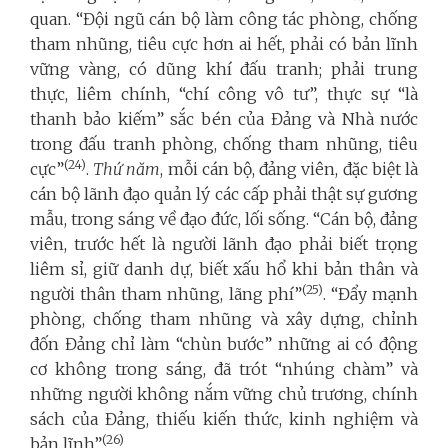
quan. “Đội ngũ cán bộ làm công tác phòng, chống
tham nhũng, tiêu cực hơn ai hết, phải có bản lĩnh
vững vàng, có dũng khí đấu tranh; phải trung
thực, liêm chính, “chí công vô tư”, thực sự “là
thanh bảo kiếm” sắc bén của Đảng và Nhà nước
trong đấu tranh phòng, chống tham nhũng, tiêu
(24)
cực”
.
Thứ năm
, mỗi cán bộ, đảng viên, đặc biệt là
cán bộ lãnh đạo quản lý các cấp phải thật sự gương
mẫu, trong sáng về đạo đức, lối sống. “Cán bộ, đảng
viên, trước hết là người lãnh đạo phải biết trọng
liêm sỉ, giữ danh dự, biết xấu hổ khi bản thân và
(25)
người thân tham nhũng, lãng phí”
. “Đẩy mạnh
phòng, chống tham nhũng và xây dựng, chỉnh
đốn Đảng chỉ làm “chùn bước” những ai có động
cơ không trong sáng, đã trót “nhúng chàm” và
những người không nắm vững chủ trương, chính
sách của Đảng, thiếu kiến thức, kinh nghiệm và
(26)
bản lĩnh”
.