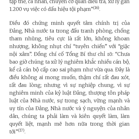
tập thể, cá nhân, chuyển cơ quan điều tra, xử lý gần
(16)
1.200 vụ việc có dấu hiệu tội phạm”
.
Điều đó chứng minh quyết tâm chính trị của
Đảng, Nhà nước ta trong đấu tranh phòng, chống
tham nhũng, tiêu cực là rất lớn, không khoan
nhượng, không nhụt chí “tuyên chiến” với “giặc
nội xâm”. Đồng chí cố Tổng Bí thư chỉ rõ: “Chưa
bao giờ chúng ta xử lý nghiêm khắc nhiều cán bộ,
kể cả cán bộ cấp cao sai phạm như vừa qua. Đây là
điều không ai mong muốn, thậm chí rất đau xót,
rất đau lòng; nhưng vì sự nghiệp chung, vì sự
nghiêm minh của kỷ luật Đảng, thượng tôn pháp
luật của Nhà nước, sự trong sạch, vững mạnh và
uy tín của Đảng, Nhà nước và ý nguyện của nhân
dân, chúng ta phải làm và kiên quyết làm, làm
quyết liệt, mạnh mẽ hơn nữa trong thời gian
(17)
tới”
.