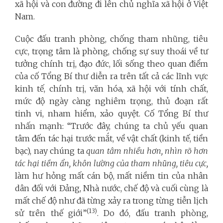
xã hội và con đường đi lên chủ nghĩa xã hội ở Việt
Nam.
Cuộc đấu tranh phòng, chống tham nhũng, tiêu
cực, trọng tâm là phòng, chống sự suy thoái về tư
tưởng chính trị, đạo đức, lối sống theo quan điểm
của cố Tổng Bí thư diễn ra trên tất cả các lĩnh vực
kinh tế, chính trị, văn hóa, xã hội với tính chất,
mức độ ngày càng nghiêm trọng, thủ đoạn rất
tinh vi, nham hiểm, xảo quyệt. Cố Tổng Bí thư
nhấn mạnh: “Trước đây, chúng ta chủ yếu quan
tâm đến tác hại trước mắt, về vật chất (kinh tế, tiền
bạc), nay chúng ta
quan tâm nhiều hơn, nhìn rõ hơn
tác hại tiềm ẩn, khôn lường của tham nhũng, tiêu cực,
làm hư hỏng mất cán bộ, mất niềm tin của nhân
dân đối với Đảng, Nhà nước, chế độ và cuối cùng là
mất chế độ như đã từng xảy ra trong từng tiễn lịch
(13)
sử trên thế giới”
. Do đó, đấu tranh phòng,