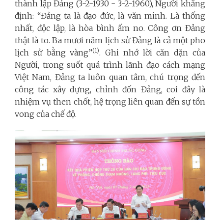
thành lập Đảng (3-2-1930 - 3-2-1960), Người khẳng
định: “Đảng ta là đạo đức, là văn minh. Là thống
nhất, độc lập, là hòa bình ấm no. Công ơn Đảng
thật là to. Ba mươi năm lịch sử Đảng là cả một pho
(1)
lịch sử bằng vàng”
. Ghi nhớ lời căn dặn của
Người, trong suốt quá trình lãnh đạo cách mạng
Việt Nam, Đảng ta luôn quan tâm, chú trọng đến
công tác xây dựng, chỉnh đốn Đảng, coi đây là
nhiệm vụ then chốt, hệ trọng liên quan đến sự tồn
vong của chế độ.