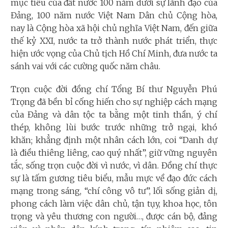
mục tiêu của đất nước 100 năm dưới sự lãnh đạo của
Đảng, 100 năm nước Việt Nam Dân chủ Cộng hòa,
nay là Cộng hòa xã hội chủ nghĩa Việt Nam, đến giữa
thế kỷ XXI, nước ta trở thành nước phát triển, thực
hiện ước vọng của Chủ tịch Hồ Chí Minh, đưa nước ta
sánh vai với các cường quốc năm châu.
Trọn cuộc đời đồng chí Tổng Bí thư Nguyễn Phú
Trọng đã bền bỉ cống hiến cho sự nghiệp cách mạng
của Đảng và dân tộc ta bằng một tinh thần, ý chí
thép, không lùi bước trước những trở ngại, khó
khăn; khẳng định một nhân cách lớn, coi “Danh dự
là điều thiêng liêng, cao quý nhất”, giữ vững nguyên
tắc, sống trọn cuộc đời vì nước, vì dân. Đồng chí thực
sự là tấm gương tiêu biểu, mẫu mực về đạo đức cách
mạng trong sáng, “chí công vô tư”, lối sống giản dị,
phong cách làm việc dân chủ, tận tụy, khoa học, tôn
trọng và yêu thương con người…, được cán bộ, đảng