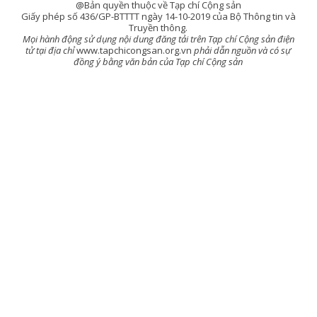
@Bản quyền thuộc về Tạp chí Cộng sản
Giấy phép số 436/GP-BTTTT ngày 14-10-2019 của Bộ Thông tin và
Truyền thông.
Mọi hành động sử dụng nội dung đăng tải trên Tạp chí Cộng sản điện
tử tại địa chỉ
www.tapchicongsan.org.vn
phải dẫn nguồn và có sự
đồng ý bằng văn bản của Tạp chí Cộng sản