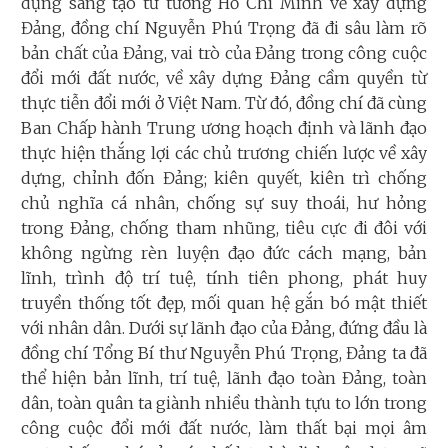
dụng sáng tạo tư tưởng Hồ Chí Minh về xây dựng
Đảng, đồng chí Nguyễn Phú Trọng đã đi sâu làm rõ
bản chất của Đảng, vai trò của Đảng trong công cuộc
đổi mới đất nước, về xây dựng Đảng cầm quyền từ
thực tiễn đổi mới ở Việt Nam. Từ đó, đồng chí đã cùng
Ban Chấp hành Trung ương hoạch định và lãnh đạo
thực hiện thắng lợi các chủ trương chiến lược về xây
dựng, chỉnh đốn Đảng; kiên quyết, kiên trì chống
chủ nghĩa cá nhân, chống sự suy thoái, hư hỏng
trong Đảng, chống tham nhũng, tiêu cực đi đôi với
không ngừng rèn luyện đạo đức cách mạng, bản
lĩnh, trình độ trí tuệ, tính tiên phong, phát huy
truyền thống tốt đẹp, mối quan hệ gắn bó mật thiết
với nhân dân. Dưới sự lãnh đạo của Đảng, đứng đầu là
đồng chí Tổng Bí thư Nguyễn Phú Trọng, Đảng ta đã
thể hiện bản lĩnh, trí tuệ, lãnh đạo toàn Đảng, toàn
dân, toàn quân ta giành nhiều thành tựu to lớn trong
công cuộc đổi mới đất nước, làm thất bại mọi âm