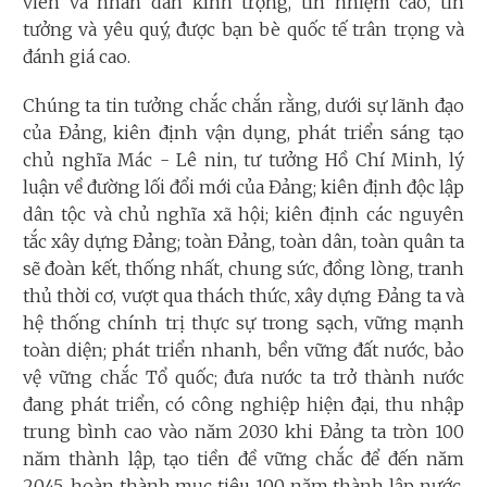
viên và nhân dân kính trọng, tín nhiệm cao, tin
tưởng và yêu quý, được bạn bè quốc tế trân trọng và
đánh giá cao.
Chúng ta tin tưởng chắc chắn rằng, dưới sự lãnh đạo
của Đảng, kiên định vận dụng, phát triển sáng tạo
chủ nghĩa Mác - Lê nin, tư tưởng Hồ Chí Minh, lý
luận về đường lối đổi mới của Đảng; kiên định độc lập
dân tộc và chủ nghĩa xã hội; kiên định các nguyên
tắc xây dựng Đảng; toàn Đảng, toàn dân, toàn quân ta
sẽ đoàn kết, thống nhất, chung sức, đồng lòng, tranh
thủ thời cơ, vượt qua thách thức, xây dựng Đảng ta và
hệ thống chính trị thực sự trong sạch, vững mạnh
toàn diện; phát triển nhanh, bền vững đất nước, bảo
vệ vững chắc Tổ quốc; đưa nước ta trở thành nước
đang phát triển, có công nghiệp hiện đại, thu nhập
trung bình cao vào năm 2030 khi Đảng ta tròn 100
năm thành lập, tạo tiền đề vững chắc để đến năm
2045, hoàn thành mục tiêu 100 năm thành lập nước,