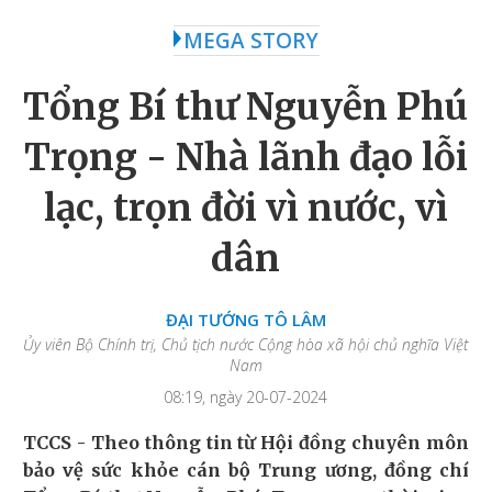
MEGA STORY
Tổng Bí thư Nguyễn Phú
Trọng - Nhà lãnh đạo lỗi
lạc, trọn đời vì nước, vì
dân
ĐẠI TƯỚNG TÔ LÂM
Ủy viên Bộ Chính trị, Chủ tịch nước Cộng hòa xã hội chủ nghĩa Việt
Nam
08:19, ngày 20-07-2024
TCCS - Theo thông tin từ Hội đồng chuyên môn
bảo vệ sức khỏe cán bộ Trung ương, đồng chí