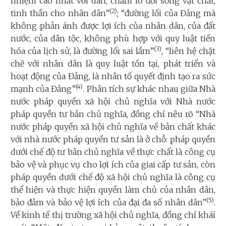
nhiệm cao nhất với dân, chăm lo đời sống vật chất,
(2)
tinh thần cho nhân dân”
; “đường lối của Đảng mà
không phản ánh được lợi ích của nhân dân, của đất
nước, của dân tộc, không phù hợp với quy luật tiến
(3)
hóa của lịch sử, là đường lối sai lầm”
, “liên hệ chặt
chẽ với nhân dân là quy luật tồn tại, phát triển và
hoạt động của Đảng, là nhân tố quyết định tạo ra sức
(4)
mạnh của Đảng”
. Phân tích sự khác nhau giữa Nhà
nước pháp quyền xã hội chủ nghĩa với Nhà nước
pháp quyền tư bản chủ nghĩa, đồng chí nêu rõ “Nhà
nước pháp quyền xã hội chủ nghĩa về bản chất khác
với nhà nước pháp quyền tư sản là ở chỗ: pháp quyền
dưới chế độ tư bản chủ nghĩa về thực chất là công cụ
bảo vệ và phục vụ cho lợi ích của giai cấp tư sản, còn
pháp quyền dưới chế độ xã hội chủ nghĩa là công cụ
thể hiện và thực hiện quyền làm chủ của nhân dân,
(5)
bảo đảm và bảo vệ lợi ích của đại đa số nhân dân”
.
Về kinh tế thị trường xã hội chủ nghĩa, đồng chí khái