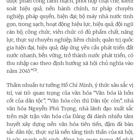
được phân công rành mạch, phối hợp chặt chẽ, kiểm
soát hiệu quả; nền hành chính, tư pháp chuyên
nghiệp, pháp quyền, hiện đại; bộ máy nhà nước tinh
gọn, trong sạch, hoạt động hiệu lực, hiệu quả; đội ngũ
cán bộ, công chức, viên chức có đủ phẩm chất, năng
lực, thực sự chuyên nghiệp, liêm chính; quản trị quốc
gia hiện đại, hiệu quả; đáp ứng yêu cầu phát triển đất
nước nhanh, bền vững, trở thành nước phát triển, có
thu nhập cao theo định hướng xã hội chủ nghĩa vào
(1)
năm 2045”
.
Thấm nhuần tư tưởng Hồ Chí Minh, ý thức sâu sắc vị
trí, vai trò quan trọng của văn hóa “Văn hóa là hồn
cốt của dân tộc”, “Văn hóa còn thì Dân tộc còn”, nhà
văn hóa Nguyễn Phú Trọng, nhà lãnh đạo xuất sắc
trên mặt trận văn hóa của Đảng đã dành nhiều tâm
huyết xây dựng nền văn hóa tiên tiến, đậm đà bàn
sắc dân tộc, thực sự là nền tảng tinh thần của xã hội,
là sức mạnh nội sinh, động lực quan trọng để phát