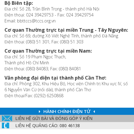
Bộ Biên tập:
Địa chỉ: Số 28, Trần Bình Trọng - thành phố Hà Nội
Điện thoại: 024 39429753 - Fax: 024 39429754
Email: bbttccs@tccs.org.vn
Cơ quan Thường trực tại miền Trung - Tây Nguyên:
Địa chỉ: Số 69, đường Xô Viết Nghệ Tĩnh, thành phố Đà Nẵng
Điện thoại: (080) 51 301; Fax: (080) 51 303
Cơ quan Thường trực tại miền Nam:
Địa chỉ: Số 19 Phạm Ngọc Thạch,
Thành phố Hồ Chí Minh
Điện thoại: (080) 84083; Fax: (080) 84081
Văn phòng đại diện tại thành phố Cần Thơ:
Địa chỉ: Phòng 302, Khu Hiệu Bộ, Học viện Chính trị Khu vực IV, số
6 Nguyễn Văn Cừ (nối dài), thành phố Cần Thơ
Điện thoại/Fax: (0292) 6250868
HÀNH CHÍNH ĐIỆN TỬ
LIÊN HỆ GỬI BÀI VÀ ĐÓNG GÓP Ý KIẾN
LIÊN HỆ QUẢNG CÁO: 080 46138