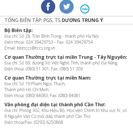
TỔNG BIÊN TẬP: PGS, TS
DƯƠNG TRUNG Ý
Bộ Biên tập:
Địa chỉ: Số 28, Trần Bình Trọng - thành phố Hà Nội
Điện thoại: 024 39429753 - Fax: 024 39429754
Email: bbttccs@tccs.org.vn
Cơ quan Thường trực tại miền Trung - Tây Nguyên:
Địa chỉ: Số 69, đường Xô Viết Nghệ Tĩnh, thành phố Đà Nẵng
Điện thoại: (080) 51 301; Fax: (080) 51 303
Cơ quan Thường trực tại miền Nam:
Địa chỉ: Số 19 Phạm Ngọc Thạch,
Thành phố Hồ Chí Minh
Điện thoại: (080) 84083; Fax: (080) 84081
Văn phòng đại diện tại thành phố Cần Thơ:
Địa chỉ: Phòng 302, Khu Hiệu Bộ, Học viện Chính trị Khu vực IV, số
6 Nguyễn Văn Cừ (nối dài), thành phố Cần Thơ
Điện thoại/Fax: (0292) 6250868