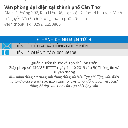
Văn phòng đại diện tại thành phố Cần Thơ:
Địa chỉ: Phòng 302, Khu Hiệu Bộ, Học viện Chính trị Khu vực IV, số
6 Nguyễn Văn Cừ (nối dài), thành phố Cần Thơ
Điện thoại/Fax: (0292) 6250868
HÀNH CHÍNH ĐIỆN TỬ
LIÊN HỆ GỬI BÀI VÀ ĐÓNG GÓP Ý KIẾN
LIÊN HỆ QUẢNG CÁO: 080 46138
@Bản quyền thuộc về Tạp chí Cộng sản
Giấy phép số 436/GP-BTTTT ngày 14-10-2019 của Bộ Thông tin và
Truyền thông.
Mọi hành động sử dụng nội dung đăng tải trên Tạp chí Cộng sản điện
tử tại địa chỉ
www.tapchicongsan.org.vn
phải dẫn nguồn và có sự
đồng ý bằng văn bản của Tạp chí Cộng sản