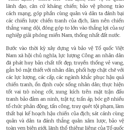
lãnh đạo, căn cứ kháng chiến; bảo vệ phong trào
cách mạng, góp phần cùng quân và dân ta đánh bại
các chiến lược chiến tranh của địch, làm nên chiến
thắng vang dội, đóng góp to lớn vào thắng lợi của sự
nghiệp giải phóng miền Nam, thống nhất đất nước.
Bước vào thời kỳ xây dựng và bảo vệ Tổ quốc Việt
Nam xã hội chủ nghĩa, lực lượng Công an nhân dân
đã phát huy bản chất tốt đẹp, truyền thống vẻ vang,
gắn bó mật thiết với nhân dân, phối hợp chặt chẽ với
các lực lượng, các cấp, các ngành khắc phục hậu quả
chiến tranh, ổn định cuộc sống nhân dân; thực hiện
tốt vai trò nòng cốt, xung kích trên mặt trận đấu
tranh bảo đảm an ninh, trật tự, trấn áp, bóc gỡ nhiều
tổ chức phản động, tấn công, truy quét tội phạm, làm
thất bại kế hoạch hậu chiến của địch; sát cánh cùng
quân và dân ta đánh thắng quân xâm lược, bảo vệ
toàn vẹn biên giới, lãnh thổ thiêng liêng của Tổ quốc