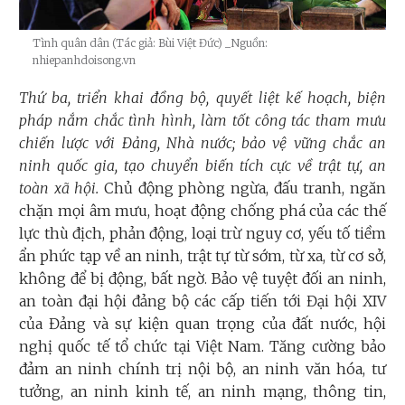
Tình quân dân (Tác giả: Bùi Việt Đức)
_Nguồn:
nhiepanhdoisong.vn
Thứ ba, triển khai đồng bộ, quyết liệt kế hoạch, biện
pháp nắm chắc tình hình, làm tốt công tác tham mưu
chiến lược với Đảng, Nhà nước; bảo vệ vững chắc an
ninh quốc gia, tạo chuyển biến tích cực về trật tự, an
toàn xã hội.
Chủ động phòng ngừa, đấu tranh, ngăn
chặn mọi âm mưu, hoạt động chống phá của các thế
lực thù địch, phản động, loại trừ nguy cơ, yếu tố tiềm
ẩn phức tạp về an ninh, trật tự từ sớm, từ xa, từ cơ sở,
không để bị động, bất ngờ. Bảo vệ tuyệt đối an ninh,
an toàn đại hội đảng bộ các cấp tiến tới Đại hội XIV
của Đảng và sự kiện quan trọng của đất nước, hội
nghị quốc tế tổ chức tại Việt Nam. Tăng cường bảo
đảm an ninh chính trị nội bộ, an ninh văn hóa, tư
tưởng, an ninh kinh tế, an ninh mạng, thông tin,