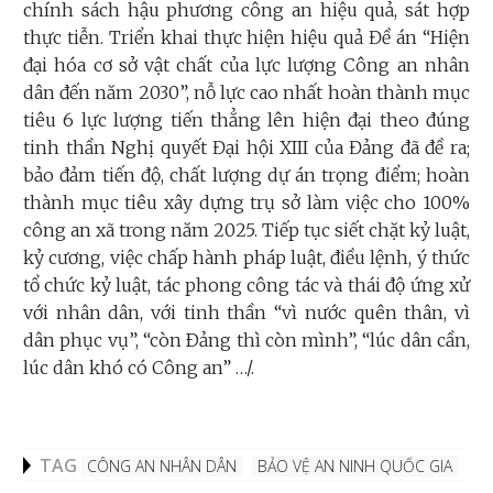
chính sách hậu phương công an hiệu quả, sát hợp
thực tiễn. Triển khai thực hiện hiệu quả Đề án “Hiện
đại hóa cơ sở vật chất của lực lượng Công an nhân
dân đến năm 2030”, nỗ lực cao nhất hoàn thành mục
tiêu 6 lực lượng tiến thẳng lên hiện đại theo đúng
tinh thần Nghị quyết Đại hội XIII của Đảng đã đề ra;
bảo đảm tiến độ, chất lượng dự án trọng điểm; hoàn
thành mục tiêu xây dựng trụ sở làm việc cho 100%
công an xã trong năm 2025. Tiếp tục siết chặt kỷ luật,
kỷ cương, việc chấp hành pháp luật, điều lệnh, ý thức
tổ chức kỷ luật, tác phong công tác và thái độ ứng xử
với nhân dân, với tinh thần “vì nước quên thân, vì
dân phục vụ”, “còn Ðảng thì còn mình”, “lúc dân cần,
lúc dân khó có Công an” …/.
TAG
CÔNG AN NHÂN DÂN
BẢO VỆ AN NINH QUỐC GIA