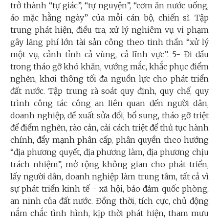
trở thành “tự giác”, “tự nguyện”, “cơm ăn nước uống,
áo mặc hằng ngày” của mỗi cán bộ, chiến sĩ. Tập
trung phát hiện, điều tra, xử lý nghiêm vụ vi phạm
gây lãng phí lớn tài sản công theo tinh thần “xử lý
một vụ, cảnh tỉnh cả vùng, cả lĩnh vực”. 5- Đi đầu
trong tháo gỡ khó khăn, vướng mắc, khắc phục điểm
nghẽn, khơi thông tối đa nguồn lực cho phát triển
đất nước. Tập trung rà soát quy định, quy chế, quy
trình công tác công an liên quan đến người dân,
doanh nghiệp, đề xuất sửa đổi, bổ sung, tháo gỡ triệt
để điểm nghẽn, rào cản, cải cách triệt để thủ tục hành
chính, đẩy mạnh phân cấp, phân quyền theo hướng
“địa phương quyết, địa phương làm, địa phương chịu
trách nhiệm”, mở rộng không gian cho phát triển,
lấy người dân, doanh nghiệp làm trung tâm, tất cả vì
sự phát triển kinh tế - xã hội, bảo đảm quốc phòng,
an ninh của đất nước. Đồng thời, tích cực, chủ động
nắm chắc tình hình, kịp thời phát hiện, tham mưu