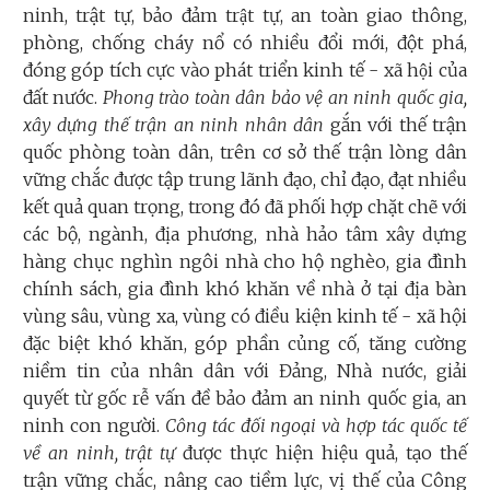
ninh, trật tự, bảo đảm trật tự, an toàn giao thông,
phòng, chống cháy nổ có nhiều đổi mới, đột phá,
đóng góp tích cực vào phát triển kinh tế - xã hội của
đất nước.
Phong trào toàn dân bảo vệ an ninh quốc gia,
xây dựng thế trận an ninh nhân dân
gắn với thế trận
quốc phòng toàn dân, trên cơ sở thế trận lòng dân
vững chắc được tập trung lãnh đạo, chỉ đạo, đạt nhiều
kết quả quan trọng, trong đó đã phối hợp chặt chẽ với
các bộ, ngành, địa phương, nhà hảo tâm xây dựng
hàng chục nghìn ngôi nhà cho hộ nghèo, gia đình
chính sách, gia đình khó khăn về nhà ở tại địa bàn
vùng sâu, vùng xa, vùng có điều kiện kinh tế - xã hội
đặc biệt khó khăn, góp phần củng cố, tăng cường
niềm tin của nhân dân với Đảng, Nhà nước, giải
quyết từ gốc rễ vấn đề bảo đảm an ninh quốc gia, an
ninh con người.
Công tác đối ngoại và hợp tác quốc tế
về an ninh, trật tự
được thực hiện hiệu quả, tạo thế
trận vững chắc, nâng cao tiềm lực, vị thế của Công