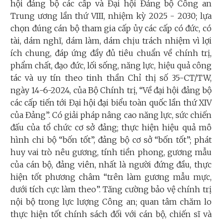
hội đảng bộ các cấp và Đại hội Đảng bộ Công an
Trung ương lần thứ VIII, nhiệm kỳ 2025 - 2030; lựa
chọn đúng cán bộ tham gia cấp ủy các cấp có đức, có
tài, dám nghĩ, dám làm, dám chịu trách nhiệm vì lợi
ích chung, đáp ứng đầy đủ tiêu chuẩn về chính trị,
phẩm chất, đạo đức, lối sống, năng lực, hiệu quả công
tác và uy tín theo tinh thần Chỉ thị số 35-CT/TW,
ngày 14-6-2024, của Bộ Chính trị, “Về đại hội đảng bộ
các cấp tiến tới Đại hội đại biểu toàn quốc lần thứ XIV
của Đảng”. Có giải pháp nâng cao năng lực, sức chiến
đấu của tổ chức cơ sở đảng; thực hiện hiệu quả mô
hình chi bộ “bốn tốt”, đảng bộ cơ sở “bốn tốt”; phát
huy vai trò nêu gương, tính tiền phong, gương mẫu
của cán bộ, đảng viên, nhất là người đứng đầu, thực
hiện tốt phương châm “trên làm gương mẫu mực,
dưới tích cực làm theo”. Tăng cường bảo vệ chính trị
nội bộ trong lực lượng Công an; quan tâm chăm lo
thực hiện tốt chính sách đối với cán bộ, chiến sĩ và