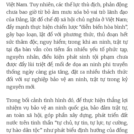
Việt Nam. Tuy nhiên, các thế lực thù địch, phản động
chưa bao giờ từ bỏ âm mưu xóa bỏ vai trò lãnh đạo
của Đảng, lật đổ chế độ xã hội chủ nghĩa ở Việt Nam;
đẩy mạnh thực hiện chiến lược “diễn biến hòa bình”,
gây bạo loạn, lật đổ với phương thức, thủ đoạn hết
sức thâm độc, nguy hiểm; trong khi an ninh, trật tự
tại địa bàn vẫn còn tiềm ẩn nhiều yếu tố phức tạp,
nguyên nhân, điều kiện phát sinh tội phạm chưa
được đẩy lùi triệt để; mối đe dọa an ninh phi truyền
thống ngày càng gia tăng, đặt ra nhiều thách thức
đối với sự nghiệp bảo vệ an ninh, trật tự trong kỷ
nguyên mới.
Trong bối cảnh tình hình đó, để thực hiện thắng lợi
nhiệm vụ bảo vệ an ninh quốc gia, bảo đảm trật tự,
an toàn xã hội, góp phần xây dựng, phát triển đất
nước trên tinh thần “tự chủ, tự tin, tự lực, tự cường,
tự hào dân tộc” như phát biểu định hướng của đồng