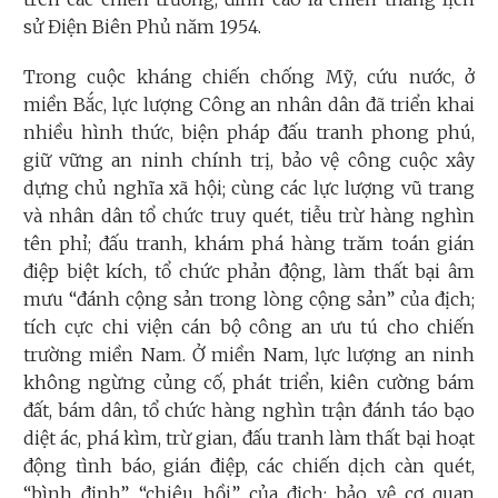
sử Điện Biên Phủ năm 1954.
Trong cuộc kháng chiến chống Mỹ, cứu nước, ở
miền Bắc, lực lượng Công an nhân dân đã triển khai
nhiều hình thức, biện pháp đấu tranh phong phú,
giữ vững an ninh chính trị, bảo vệ công cuộc xây
dựng chủ nghĩa xã hội; cùng các lực lượng vũ trang
và nhân dân tổ chức truy quét, tiễu trừ hàng nghìn
tên phỉ; đấu tranh, khám phá hàng trăm toán gián
điệp biệt kích, tổ chức phản động, làm thất bại âm
mưu “đánh cộng sản trong lòng cộng sản” của địch;
tích cực chi viện cán bộ công an ưu tú cho chiến
trường miền Nam. Ở miền Nam, lực lượng an ninh
không ngừng củng cố, phát triển, kiên cường bám
đất, bám dân, tổ chức hàng nghìn trận đánh táo bạo
diệt ác, phá kìm, trừ gian, đấu tranh làm thất bại hoạt
động tình báo, gián điệp, các chiến dịch càn quét,
“bình định”, “chiêu hồi” của địch; bảo vệ cơ quan