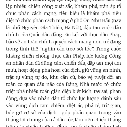
lập nhiều chiến công xuất sắc, khám phá, trấn áp tổ
chức phản cách mạng, tiêu biểu là khám phá, tiêu
diệt tổ chức phản cách mạng ở phố Ôn Như Hầu (nay
là phố Nguyễn Gia Thiều, Hà Nội), đập tan cuộc đảo
chính của Quốc dân đảng câu kết với thực dân Pháp,
bảo vệ an toàn chính quyền cách mạng non trẻ đang
trong tình thế “nghìn cân treo sợi tóc”. Trong cuộc
kháng chiến chống thực dân Pháp, lực lượng Công
an nhân dân đã dũng cảm chiến đấu, đập tan mọi âm
mưu, hoạt động phá hoại của địch, giữ vững an ninh,
trật tự vùng tự do, khu căn cứ, bảo vệ tuyệt đối an
toàn cơ quan đầu não của Đảng, Nhà nước; tổ chức
triệt phá nhiều toán gián điệp biệt kích, tay sai, phản
động; dựa vào nhân dân tổ chức lực lượng đánh sâu
vào vùng địch tạm chiếm, diệt ác, phá tề, trừ gian,
bóc gỡ cơ sở của địch..., góp phần quan trọng vào
thắng lợi chung của cả dân tộc, làm nên chiến thắng
trên các chiến trường, đỉnh cao là chiến thắng lịch