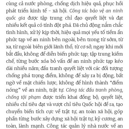
cùng cả nước phòng, chống dịch hiệu quả, phục hồi
phát triển kinh tế - xã hội.
Công tác bảo vệ an ninh
quốc gia
được tập trung chỉ đạo quyết liệt và đạt
nhiều kết quả có tính đột phá. Đã chủ động nắm chắc
tình hình, xử lý kịp thời, hiệu quả mọi yếu tố tiềm ẩn
phức tạp về an ninh bên ngoài, bên trong từ sớm, từ
xa, từ ngoài biên giới lãnh thổ, từ cơ sở, ngay khi mới
bắt đầu, không để diễn biến phức tạp; tập trung kiềm
chế, từng bước xóa bỏ vấn đề an ninh phức tạp kéo
dài nhiều năm; đấu tranh quyết liệt với các đối tượng
chống phá trọng điểm, không để xảy ra bị động, bất
ngờ về mặt chiến lược, không để hình thành “điểm
nóng” về an ninh, trật tự.
Công tác đấu tranh phòng,
chống tội phạm
được triển khai đồng bộ, quyết liệt,
nhiều chỉ tiêu đạt và vượt chỉ tiêu Quốc hội đề ra, tạo
chuyển biến tích cực về trật tự, an toàn xã hội, góp
phần từng bước xây dựng xã hội trật tự, kỷ cương, an
toàn, lành mạnh. Công tác quản lý nhà nước về an