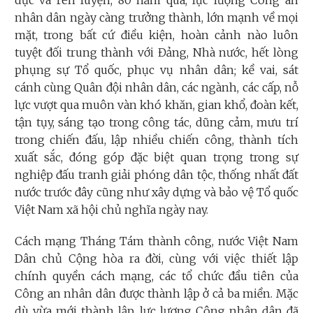
dục và rèn luyện, 80 năm qua, lực lượng Công an
nhân dân ngày càng trưởng thành, lớn mạnh về mọi
mặt, trong bất cứ điều kiện, hoàn cảnh nào luôn
tuyệt đối trung thành với Đảng, Nhà nước, hết lòng
phụng sự Tổ quốc, phục vụ nhân dân; kề vai, sát
cánh cùng Quân đội nhân dân, các ngành, các cấp, nỗ
lực vượt qua muôn vàn khó khăn, gian khổ, đoàn kết,
tận tụy, sáng tạo trong công tác, dũng cảm, mưu trí
trong chiến đấu, lập nhiều chiến công, thành tích
xuất sắc, đóng góp đặc biệt quan trọng trong sự
nghiệp đấu tranh giải phóng dân tộc, thống nhất đất
nước trước đây cũng như xây dựng và bảo vệ Tổ quốc
Việt Nam xã hội chủ nghĩa ngày nay.
Cách mạng Tháng Tám thành công, nước Việt Nam
Dân chủ Cộng hòa ra đời, cùng với việc thiết lập
chính quyền cách mạng, các tổ chức đầu tiên của
Công an nhân dân được thành lập ở cả ba miền. Mặc
dù vừa mới thành lập, lực lượng Công nhân dân đã