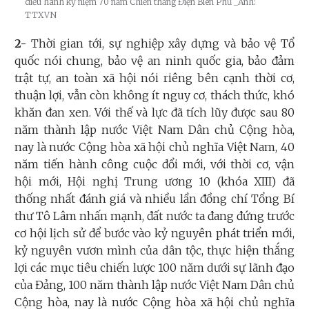
diễu hành kỷ niệm 70 năm Chiến thắng Điện Biên Phủ
_Ảnh:
TTXVN
2-
Thời gian tới, sự nghiệp xây dựng và bảo vệ Tổ
quốc nói chung, bảo vệ an ninh quốc gia, bảo đảm
trật tự, an toàn xã hội nói riêng bên cạnh thời cơ,
thuận lợi, vẫn còn không ít nguy cơ, thách thức, khó
khăn đan xen. Với thế và lực đã tích lũy được sau 80
năm thành lập nước Việt Nam Dân chủ Cộng hòa,
nay là nước Cộng hòa xã hội chủ nghĩa Việt Nam, 40
năm tiến hành công cuộc đổi mới, với thời cơ, vận
hội mới, Hội nghị Trung ương 10 (khóa XIII) đã
thống nhất đánh giá và nhiều lần đồng chí Tổng Bí
thư Tô Lâm nhấn mạnh, đất nước ta đang đứng trước
cơ hội lịch sử để bước vào kỷ nguyên phát triển mới,
kỷ nguyên vươn mình của dân tộc, thực hiện thắng
lợi các mục tiêu chiến lược 100 năm dưới sự lãnh đạo
của Đảng, 100 năm thành lập nước Việt Nam Dân chủ
Cộng hòa, nay là nước Cộng hòa xã hội chủ nghĩa