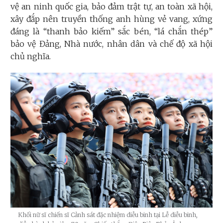
vệ an ninh quốc gia, bảo đảm trật tự, an toàn xã hội,
xây đắp nên truyền thống anh hùng vẻ vang, xứng
đáng là “thanh bảo kiếm” sắc bén, “lá chắn thép”
bảo vệ Đảng, Nhà nước, nhân dân và chế độ xã hội
chủ nghĩa.
Khối nữ sĩ chiến sĩ Cảnh sát đặc nhiệm diễu binh tại Lễ diễu binh,