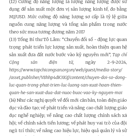
(12) Cường độ năng lượng là lượng năng lượng được sử
dụng để sản xuất một đơn vị sản lượng kinh tế, đo bằng
MJ/USD. Mức cường độ năng lượng sơ cấp là tỷ lệ giữa
nguồn cung năng lượng và tổng sản phẩm trong nước
theo sức mua tương đương năm 2017
(13) Tổng Bí thư Tô Lâm: “Chuyển đổi số - động lực quan
trọng phát triển lực lượng sản xuất, hoàn thiện quan hệ
sản xuất đưa đất nước bước vào kỷ nguyên mới”,
Tạp chí
Cộng sản
điện tử,
ngày 2-9-2024,
https://www.tapchicongsan.org.vn/web/guest/media-story/
/asset_publisher/V8hhp4dK31Gf/content/chuyen-doi-so-dong-
luc-quan-trong-phat-trien-luc-luong-san-xuat-hoan-thien-
quan-he-san-xuat-dua-dat-nuoc-buoc-vao-ky-nguyen-moi
(14) Như các nghị quyết về đổi mới căn bản, toàn diện giáo
dục và đào tạo; về phát triển và nâng cao chất lượng giáo
dục nghề nghiệp; về nâng cao chất lượng chính sách xã
hội; về chính sách tiền lương; về phát huy vai trò của đội
ngũ trí thức; về nâng cao hiệu lực, hiệu quả quản lý và sử