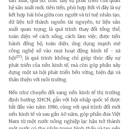
sản xuất; qua đó, thúc đẩy sự phát triển của quan
hệ sản xuất mới, tiên tiến, phù hợp. Bởi vì đây là sự
kết hợp hài hòa giữa con người và trí tuệ nhân tạo,
dữ liệu trở thành nguồn tài nguyên, tư liệu sản
xuất quan trọng; là quá trình thay đổi tổng thể,
toàn diện về cách sống, cách làm việc, được tiến
hành đồng bộ, toàn diện, ứng dụng mạnh mẽ
công nghệ số vào mọi hoạt động kinh tế - xã
(17)
hội
; là quá trình không chỉ giúp thúc đẩy sự
phát triển của nền kinh tế, mà còn góp phần xây
dựng một xã hội phát triển bền vững, hiện đại và
thân thiện với môi trường.
Nếu như chuyển đổi sang nền kinh tế thị trường
định hướng XHCN, gắn với hội nhập quốc tế được
bắt đầu vào năm 1986, cùng với quá trình đổi mới
nền kinh tế và sau gần 40 năm, góp phần đưa Việt
Nam từ một nước nông nghiệp lạc hậu trở thành
một nước có thu nhập trung bình thấp và tạo nền