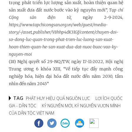
trọng phát triển lực lượng sản xuất, hoàn thiện quan hệ
sản xuất đưa đất nước bước vào kỷ nguyên mới”,
Tạp chí
Cộng sản điện tử,
ngày 2-9-2024,
https://www.tapchicongsan.org.vn/web/guest/media-
story/-/asset_publisher/V8hhp4dK31Gf/content/chuyen-doi-
so-dong-luc-quan-trong-phat-trien-luc-luong-san-xuat-
hoan-thien-quan-he-san-xuat-dua-dat-nuoc-buoc-vao-ky-
nguyen-moi
(18) Nghị quyết số 29-NQ/TW, ngày 17-11-2022, Hội nghị
Trung ương 6 khóa XIII, “Về tiếp tục đẩy mạnh công
nghiệp hóa, hiện đại hóa đất nước đến năm 2030, tầm
nhìn đến năm 2045”
TAG
PHÁT HUY HIỆU QUẢ NGUỒN LỰC
LỢI ÍCH QUỐC
GIA - DÂN TỘC
KỶ NGUYÊN MỚI, KỶ NGUYÊN VƯƠN MÌNH
CỦA DÂN TỘC VIỆT NAM