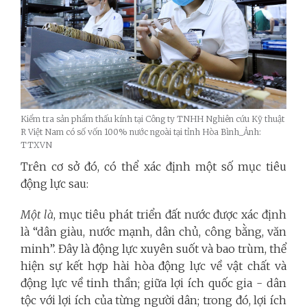
Kiểm tra sản phẩm thấu kính tại Công ty TNHH Nghiên cứu Kỹ thuật
R Việt Nam có số vốn 100% nước ngoài tại tỉnh Hòa Bình_Ảnh:
TTXVN
Trên cơ sở đó, có thể xác định một số mục tiêu
động lực sau:
Một là
, mục tiêu phát triển đất nước
được xác định
là “dân giàu, nước mạnh, dân chủ, công bằng, văn
minh”. Đây là động lực xuyên suốt và bao trùm, thể
hiện sự kết hợp hài hòa động lực về vật chất và
động lực về tinh thần; giữa lợi ích quốc gia - dân
tộc với lợi ích của từng người dân; trong đó, lợi ích