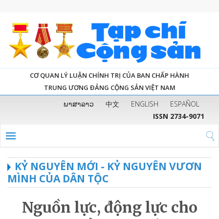
CƠ QUAN LÝ LUẬN CHÍNH TRỊ CỦA BAN CHẤP HÀNH
TRUNG ƯƠNG ĐẢNG CỘNG SẢN VIỆT NAM
ພາສາລາວ
中文
ENGLISH
ESPAÑOL
ISSN 2734-9071
KỶ NGUYÊN MỚI - KỶ NGUYÊN VƯƠN
MÌNH CỦA DÂN TỘC
Nguồn lực, động lực cho