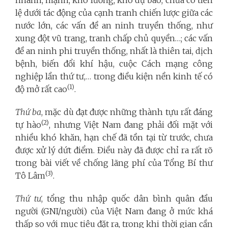
nhanh, mạnh, khó lường, khó dự báo, chưa có tiền
lệ dưới tác động của cạnh tranh chiến lược giữa các
nước lớn, các vấn đề an ninh truyền thống, như
xung đột vũ trang, tranh chấp chủ quyền…; các vấn
đề an ninh phi truyền thống, nhất là thiên tai, dịch
bệnh, biến đổi khí hậu, cuộc Cách mạng công
nghiệp lần thứ tư,… trong điều kiện nền kinh tế có
(1)
độ mở rất cao
.
Thứ ba
, mặc dù đạt được những thành tựu rất đáng
(2)
tự hào
, nhưng Việt Nam đang phải đối mặt với
nhiều khó khăn, hạn chế đã tồn tại từ trước, chưa
được xử lý dứt điểm. Điều này đã được chỉ ra rất rõ
trong bài viết về chống lãng phí của Tổng Bí thư
(3)
Tô Lâm
.
Thứ tư
, tổng thu nhập quốc dân bình quân đầu
người (GNI/người) của Việt Nam đang ở mức khá
thấp so với mục tiêu đặt ra, trong khi thời gian cần