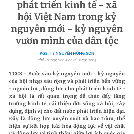
phát triển kinh tế - xã
hội Việt Nam trong kỷ
nguyên mới - kỷ nguyên
vươn mình của dân tộc
PGS, TS NGUYỄN HỒNG SƠN
Phó Trưởng Ban Kinh tế Trung ương
TCCS - Bước vào kỷ nguyên mới - kỷ nguyên
của hội nhập sâu rộng và phát triển bền vững
- n
guồn lực, động lực cho phát triển kinh tế -
xã hội là rất
quan trọng để thúc đẩy tăng
trưởng kinh tế, cải thiện đời sống xã hội,
xây
dựng, định vị cho đất nước
phát triển
hiện đại.
Đây là động lực xuyên suốt và bao trùm, thể
hiện sự kết hợp hài hòa động lực về vật chất
và động lực về tinh thần; giữa lợi ích quốc gia