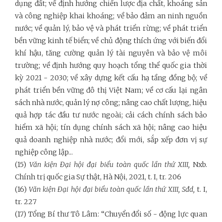
dụng đất; về định hướng chiến lược địa chất, khoáng sản
và công nghiệp khai khoáng; về bảo đảm an ninh nguồn
nước; về quản lý, bảo vệ và phát triển rừng; về phát triển
bền vững kinh tế biển; về chủ động thích ứng với biến đổi
khí hậu, tăng cường quản lý tài nguyên và bảo vệ môi
trường; về định hướng quy hoạch tổng thể quốc gia thời
kỳ 2021 - 2030; về xây dựng kết cấu hạ tầng đồng bộ; về
phát triển bền vững đô thị Việt Nam; về cơ cấu lại ngân
sách nhà nước, quản lý nợ công; nâng cao chất lượng, hiệu
quả hợp tác đầu tư nước ngoài; cải cách chính sách bảo
hiểm xã hội; tín dụng chính sách xã hội; nâng cao hiệu
quả doanh nghiệp nhà nước; đổi mới, sắp xếp đơn vị sự
nghiệp công lập...
(15)
Văn kiện Đại hội đại biểu toàn quốc lần thứ XIII,
Nxb.
Chính trị quốc gia Sự thật, Hà Nội, 2021, t. I, tr. 206
(16)
Văn kiện Đại hội đại biểu toàn quốc lần thứ XIII, Sđd,
t. I,
tr. 227
(17) Tổng Bí thư Tô Lâm: “Chuyển đổi số - động lực quan