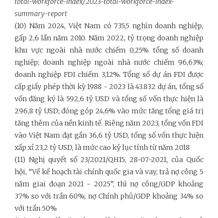
total-workforce-index/2023-total-workforce-index-
summary-report
(10) Năm 2024, Việt Nam có 735,5 nghìn doanh nghiệp,
gấp 2,6 lần năm 2010. Năm 2022, tỷ trọng doanh nghiệp
khu vực ngoài nhà nước chiếm 0,25% tổng số doanh
nghiệp; doanh nghiệp ngoài nhà nước chiếm 96,63%;
doanh nghiệp FDI chiếm 3,12%. Tổng số dự án FDI được
cấp giấy phép thời kỳ 1988 - 2023 là 43.832 dự án, tổng số
vốn đăng ký là 592,6 tỷ USD và tổng số vốn thực hiện là
296,8 tỷ USD; đóng góp 24,6% vào mức tăng tổng giá trị
tăng thêm của nền kinh tế. Riêng năm 2023, tổng vốn FDI
vào Việt Nam đạt gần 36,6 tỷ USD, tổng số vốn thực hiện
xấp xỉ 23,2 tỷ USD, là mức cao kỷ lục tính từ năm 2018
(11) Nghị quyết số 23/2021/QH15, 28-07-2021, của Quốc
hội, “Về kế hoạch tài chính quốc gia và vay, trả nợ công 5
năm giai đoạn 2021 - 2025”, thì nợ công/GDP khoảng
37% so với trần 60%; nợ Chính phủ/GDP khoảng 34% so
với trần 50%