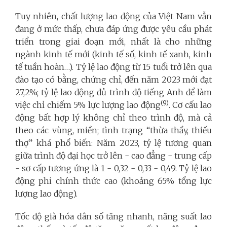
Tuy nhiên, chất lượng lao động của Việt Nam vẫn
đang ở mức thấp, chưa đáp ứng được yêu cầu phát
triển trong giai đoạn mới, nhất là cho những
ngành kinh tế mới (kinh tế số, kinh tế xanh, kinh
tế tuần hoàn…). Tỷ lệ lao động từ 15 tuổi trở lên qua
đào tạo có bằng, chứng chỉ, đến năm 2023 mới đạt
27,2%; tỷ lệ lao động đủ trình độ tiếng Anh để làm
(9)
việc chỉ chiếm 5% lực lượng lao động
. Cơ cấu lao
động bất hợp lý không chỉ theo trình độ, mà cả
theo các vùng, miền; tình trạng “thừa thầy, thiếu
thợ” khá phổ biến: Năm 2023, tỷ lệ tương quan
giữa trình độ đại học trở lên - cao đẳng - trung cấp
- sơ cấp tương ứng là 1 - 0,32 - 0,33 - 0,49. Tỷ lệ lao
động phi chính thức cao (khoảng 65% tổng lực
lượng lao động).
Tốc độ già hóa dân số tăng nhanh, năng suất lao