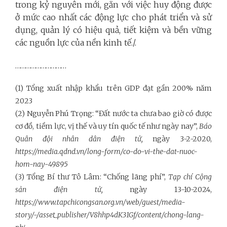
trong kỷ nguyên mới, gắn với việc huy động được
ở mức cao nhất các động lực cho phát triển và sử
dụng, quản lý có hiệu quả, tiết kiệm và bền vững
các nguồn lực của nền kinh tế./.
…………………………
(1) Tổng xuất nhập khẩu trên GDP đạt gần 200% năm
2023
(2) Nguyễn Phú Trọng: “Đất nước ta chưa bao giờ có được
cơ đồ, tiềm lực, vị thế và uy tín quốc tế như ngày nay”,
Báo
Quân đội nhân dân điện tử,
ngày 3-2-2020,
https://media.qdnd.vn/long-form/co-do-vi-the-dat-nuoc-
hom-nay-49895
(3) Tổng Bí thư Tô Lâm: “Chống lãng phí”,
Tạp chí Cộng
sản điện tử,
ngày 13-10-2024,
https://www.tapchicongsan.org.vn/web/guest/media-
story/-/asset_publisher/V8hhp4dK31Gf/content/chong-lang-